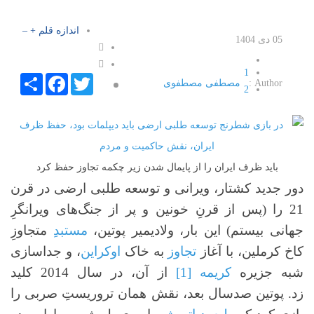
اندازه قلم
+
–
05 دی 1404
1
Facebook
Share
Twitter
Author :
مصطفی مصطفوی
2
3
4
5
باید ظرف ایران را از پایمال شدن زیر چکمه تجاوز حفظ کرد
دور جدید کشتار، ویرانی و توسعه طلبی ارضی در قرن
21 را (پس از قرنِ خونین و پر از جنگ‌های ویرانگرِ
جهانی بیستم) این بار، ولادیمیر پوتین،
مستبدِ
متجاوزِ
کاخ کرملین، با آغاز
تجاوز
به خاک
اوکراین
، و جداسازی
شبه جزیره
کریمه
[1]
از آن، در سال 2014 کلید
زد. پوتین صدسال بعد، نقش همان تروریستِ صربی را