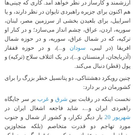
ارزشمند و کارساز در نظر خواهد آمد. کاری که چینی‌ها
هم اکنون برای جزیره راهبردی تایوان در نظر دارند، و یا
اسراییل، برای بلعیدن بخشی از سرزمین مصر، لبنان،
سوریه، اردن، عراق، چشم انداز می‌سازد؛ و در کنار او
ترکیه، که در شمال عراق، سوریه، و در حوزه شمال
افریقا (در لیبی،
سودان
و...)، و در حوزه قفقاز
(آذربایجان، ارمنستان و...)، در یک ائتلاف سلاح (ترکیه) و
پول (قطر) دنبال می‌کند.
چنین رویکرد دهشتناکی، دو پتانسیل خطر بزرگ را برای
کشورمان در بر دارد:
نخست اینکه در رقابت بین
شرق
و
غرب
بر سر جایگاه
راهبردی ایران و...، شاید فاجعه اشغال ایران در
شهریور 20
بار دیگر تکرار، و کشور از شمال و جنوب
مورد تهاجم دو قدرت متخاصم (بلکه متجاوزین