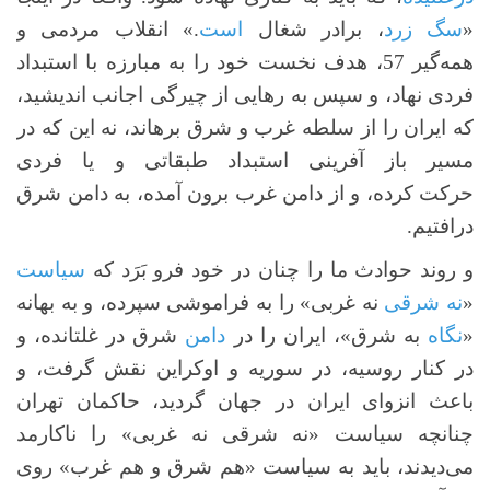
«
سگ زرد
، برادر شغال
است
.» انقلاب مردمی و
همه‌گیر 57، هدف نخست خود را به مبارزه با استبداد
فردی نهاد، و سپس به رهایی از چیرگی اجانب اندیشید،
که ایران را از سلطه غرب و شرق برهاند، نه این که در
مسیر باز آفرینی استبداد طبقاتی و یا فردی
حرکت کرده، و از دامن غرب برون آمده، به دامن شرق
درافتیم.
و روند حوادث ما را چنان در خود فرو بَرَد که
سیاست
«
نه شرقی
نه غربی» را به فراموشی سپرده، و به بهانه
«
نگاه
به شرق»، ایران را در
دامن
شرق در غلتانده، و
در کنار روسیه، در سوریه و اوکراین نقش گرفت، و
باعث انزوای ایران در جهان گردید، حاکمان تهران
چنانچه سیاست «نه شرقی نه غربی» را ناکارمد
می‌دیدند، باید به سیاست «هم شرق و هم غرب» روی