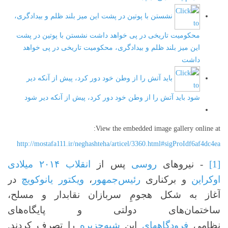
نشستن با پوتین در پشت این میز بلند ظلم و بیدادگری،
محکومیت تاریخی در پی خواهد داشت
نشستن با پوتین در پشت
این میز بلند ظلم و بیدادگری، محکومیت تاریخی در پی خواهد
داشت
باید آتش را از وطن خود دور کرد، پیش از آنکه دیر
شود
باید آتش را از وطن خود دور کرد، پیش از آنکه دیر شود
View the embedded image gallery online at:
http://mostafa111.ir/neghashteha/articel/3360.html#sigProIdf6af4dc4ea
[1]
- نیروهای
روسی
پس از
انقلاب ۲۰۱۴ میلادی
اوکراین
و برکناری
رئیس‌جمهور
،
ویکتور یانوکویچ
در
آغاز به شکل هجومِ سربازان نقابدار و مسلح،
ساختمان‌های دولتی و پایگاه‌های
نظامی
فرودگاههای
این
شبه‌جزیره
را تصرف کردند.