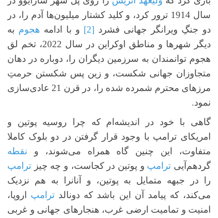
بازی کرد که
ولیعهد اتریش
را روی پل شهر سارایوو در
سال 1914 ترور کرد، و کلید کشتار میلیون‌ها آدم را، در
دو جنگِ ویرانگر جهانی فشرد
[2]
و با ادامه
هجوم
به
دیگر شهرها و مناطق اوکراین در سال 2022، تخم لق
هجوم توانمندان به سرزمین دیگران را، دوباره در دهان
متجاوزان جهانی شکست، و زین پس شکستن حرمتِ
مرزهای محترم شمرده شده را، در قرن 21 عادی‌سازی
نمود.
گاهی با خود در اندیشه‌ام که چرا روسیه پوتین و
امریکای ترامپ با وجود قرار گرفتن در دو بلوک کاملا
متفاوت، این چنین گاه همراه می‌شوند، و
نقطه
گردهم‌آیی
ترامپ
و پوتین در کجاست، و چه چیز
ترامپ
را در جبهه متمایل به پوتین، و آنانرا به هم نزدیک
می‌کند، که پیامد آن این باشد که دونالد
ترامپ
اروپا،
امنیت و تمامیت ارضی غرب، هنجارهای جهانی و غربی