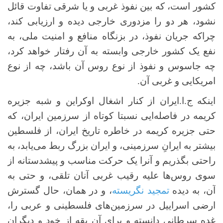
کشور است، که بین نفوذ غربی و یا شرقی تفاوت قائل
نشود، هر دو را مزدوری خارجی دیده و ارزیابی کند،
چراکه جریان نفوذ، در بزنگاه منافع و امنیت ملی، به
نفع یک کشور خارجی وابسته به آن رفتار خواهد کرد،
چه جاسوس و نفوذ از نوع روس آن باشد، چه از نوع
امریکایی و غربی آن.
اینکه ج.ا.ایران از کنار اشغال اوکراین و شبه جزیره
کریمه در فاصله‌ایی نسبتا کوتاه از سرزمین ایران، که
حتی جزیره کریمه در خاطره تاریخ ایران، از فلسطین
بیشتر به ایرانِ سرزمینی، و ایران بزرگ ربط می‌یابد، به
راحتی بگذریم و آنرا یک حرکت مناسب و پیشدستانه از
سوی روس‌ها علیه رقیب غربی آنان تلقی، و حتی به
آن، به دیده
تمجید نگریسته
، و در همان، حال گسترش
ارضی اسراییل در سرزمین‌های فلسطینی و عربی را،
غده سرطانی دانسته و برای آن یقه از خود و دیگران