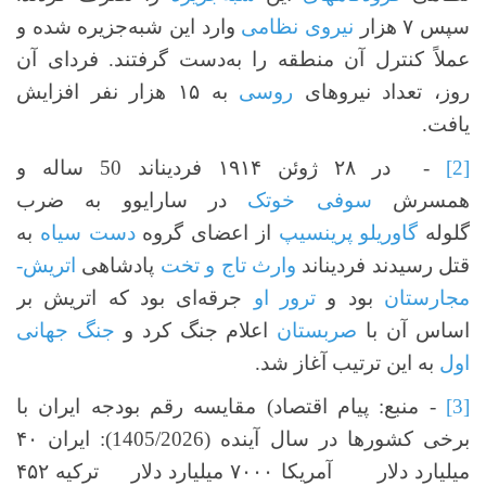
سپس ۷ هزار
نیروی نظامی
وارد این شبه‌جزیره شده و
عملاً کنترل آن منطقه را به‌دست گرفتند. فردای آن
روز، تعداد نیروهای
روسی
به ۱۵ هزار نفر افزایش
یافت.
[2]
- در ۲۸ ژوئن ۱۹۱۴ فردیناند 50 ساله و
همسرش
سوفی خوتک
در سارایوو به ضرب
گلوله
گاوریلو پرینسیپ
از اعضای گروه
دست سیاه
به
قتل رسیدند فردیناند
وارث تاج و تخت
پادشاهی
اتریش-
مجارستان
بود و
ترور او
جرقه‌ای بود که اتریش بر
اساس آن با
صربستان
اعلام جنگ کرد و
جنگ جهانی
اول
به این ترتیب آغاز شد.
[3]
- منبع: پیام اقتصاد) مقایسه رقم بودجه ایران با
برخی کشورها در سال آینده (1405/2026): ایران ۴۰
میلیارد دلار آمریکا ۷۰۰۰ میلیارد دلار ترکیه ۴۵۲