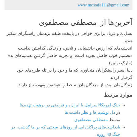
www.mostafa111@gmail.com
آخرین‌ها از مصطفی مصطفوی
نسل Z و فریاد برابری خواهی در پایتخت طبقه برهمنان راستگرای متکبر
هندو
اندیشه‌های که ارزش جانفشانی و تلاش، و زندگی گذاشتن نداشت
«تصمیم‌ خوب حاصل تجربه‌ است، و تجربه حاصلِ گرفتنِ تصمیم‌های بد»
(مارک تواین)
دنیا اسیر راستگرایان متجاوزی‌ که ما و خود را در تله طرح‌های خود
گرفتار کردند
زندگان‌مان بیش از مردگان‌مان به خطابِ «بِشنو و بِفهم» نیاز دارند
موارد مرتبط
جنگ امریکا/اسراییل با ایران، و فرصتی در برهوت تهدیدها
در
دل نوشت ها و نظر داشت ها
توسط
مصطفی مصطفوی
یادداشت‌های پراکنده‌ایی از روزهای سختی که بر ما گذشت، در
جنگ 40 روزه