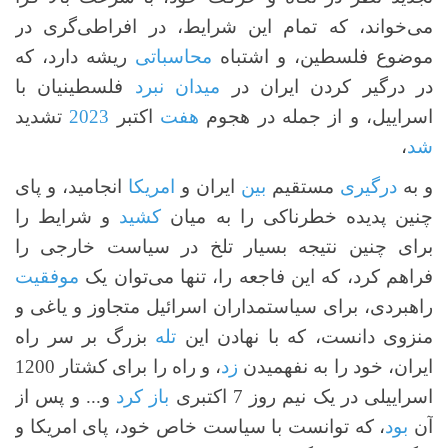
می‌خواند، که تمام این شرایط، در افراطی‌گری در
موضوع فلسطین، و اشتباه
محاسباتی
ریشه دارد، که
در درگیر کردن ایران در
میدان
نبرد
فلسطینیان با
اسراییل، و از جمله در هجوم
هفت
اکتبر
2023
تشدید
شد
،
و به
درگیری
مستقیم
بین
ایران و
امریکا
انجامید، و پای
چنین پدیده خطرناکی را به میان
کشید
و شرایط را
برای چنین نتیجه بسیار تلخ در سیاست خارجی را
فراهم کرد، که این فاجعه را، تنها می‌توان یک
موفقیت
راهبردی، برای سیاستمداران اسرائیل متجاوز و یاغی و
منزوی دانست، که با نهادن این
تله
بزرگ بر سر راه
ایران، خود را به نفهمیدن
زد
، و راه را برای کشتار 1200
اسراییلی در یک نیم روز 7 اکتبری
باز کرد
و... و پس از
آن
بود
، که توانست با سیاست خاص خود، پای امریکا و