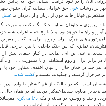
نروایی آنان را در نبود کرامت انسانیِ خود، به چالش ک
 شهر در دوشاب
خونِ
حق خواهان مطالبه گران حقوق شهرو
سنگفرش خیابان‌ها به خون آزادزنان و آزادمردان ما
غسل
د
وجبات پیروزی متجاوزان به این خاک نگاه کنند، و عبرت بگیر
آموز و راهنما خواهد بود. مثلا تاریخ حمله اعراب شبه جز
ر امپراتوری‌های بزرگ ایران و روم، برای ما که در معر
ار‌شان، تمایزی که بین جنگ داخلی، با نبرد خارجی قائل ب
ل شیعیان، علی بن ابی طالب در کنار خلفای پیش از خو
ر برابر ایران و روم ایستادند، و با مشورت دادن و... آنا
هر چند در همان حال، از بنیان اختلاف مبنایی خود با این
ابر هم قرار گرفتند، و جنگیدند، کشتند و
کشته شدند
.
عیان است، که در حالیکه از غم کشتار خانواده، پدر، برا
سط یزید بن معاویه شدیدا غمگین بودند، اما در همان حال 
رده، و بلند و روشن، در مدینه و مکه
دعا می‌کرد
، همچنانکه
 اکنون در دسترس، و گواه بر این ادعاست و...