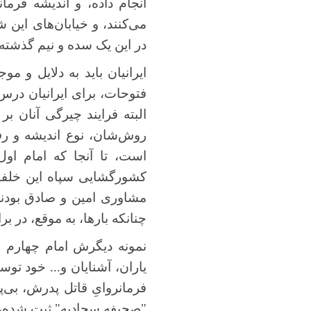
انجام داده، و اندیشه فرما
می‌کنند، و خیابان‌های این
در این یک سده و نیم گذشته،
ایرانیان باید به دلایل و م
فتوحات، برای ایرانیان درس 
البته فرایند چیرگی آنان ب
روش‌شان، نوع اندیشه و رفت
است، تا آنجا که امام او
کشورگشایی سپاه این خلفا، د
مشاوری امین و صادق بودند، 
چنانکه بارها، به موقع، در بر
نمونه دیگرش امام چهارم شی
یاران، آشنایان و... خود تو
فرمانروایِ قاتل پدرش، بی‌پ
"صحیفه سجادیه" ثبت شده، و