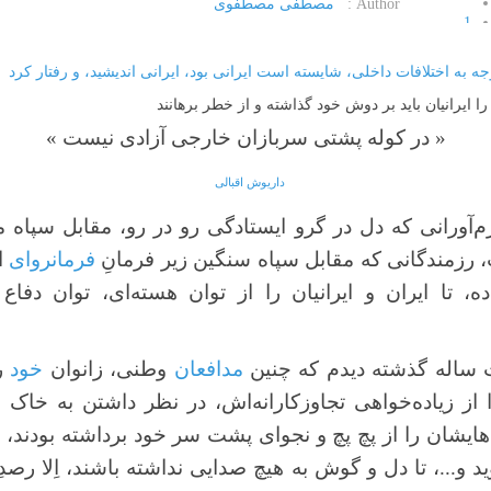
Author :
مصطفی مصطفوی
1
2
3
4
را ایرانیان باید بر دوش خود گذاشته و از خطر برهانند
5
« در کوله پشتی سربازان خارجی آزادی نیست »
داریوش اقبالی
م‌آورانی که دل در گرو ایستادگی رو در رو، مقابل سپاه م
 رزمندگانی که مقابل سپاه سنگین زیر فرمانِ
فرمانروای
ام
ده‌، تا ایران و ایرانیان را از توان هسته‌ای، توان د
ساله گذشته دیدم که چنین
مدافعان
وطنی، زانوان
خود
ر
ا از زیاده‌خواهی تجاوزکارانه‌اش، در نظر داشتن به خاک
هایشان را از پچ پچ و نجوای پشت سر خود برداشته‌ بودند، 
 و...، تا دل و گوش به هیچ صدایی نداشته باشند، اِلا رص