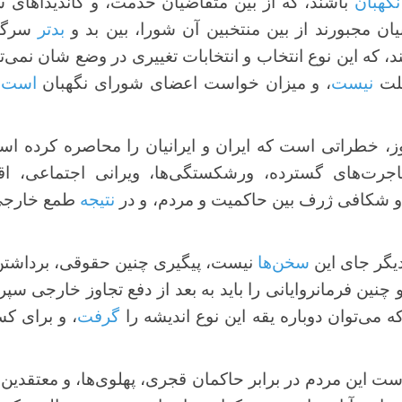
نگهبان
باشند، که از بین متقاضیان خدمت، و کاندیداهای ش
یان مجبورند از بین منتخبین آن شورا، بین بد و
بدتر
سرگیج
، که این نوع انتخاب و انتخابات تغییری در وضع شان نمی‌ت
ملت
نیست
، و میزان خواست اعضای شورای نگهبان
است
ک
ز، خطراتی است که ایران و ایرانیان را محاصره کرده اس
مهاجرت‌های گسترده، ورشکستگی‌ها، ویرانی اجتماعی،
و شکافی ژرف بین حاکمیت و مردم، و در
نتیجه
طمع خارجی ب
دیگر جای این
سخن‌ها
نیست، پیگیری چنین حقوقی، برداشتن 
 چنین فرمانروایانی را باید به بعد از دفع تجاوز خارجی سپرد،
 می‌توان دوباره یقه این نوع اندیشه را
گرفت
، و برای ک
بیش از 160 سال است این مردم در برابر حاکمان قجری، پهلوی‌ها، و مع