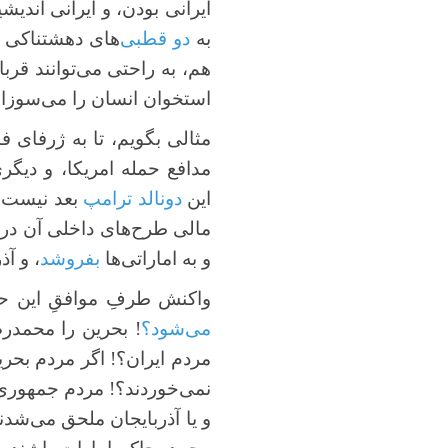
ایرانی بودن، و ایرانی اندیش
به
دو قطبی‌
های دهشتناکی رس
هم، به راحتی می‌توانند قرب
استخوان انسان را می‌سوزان
مثالی بگویم، تا به ژرفای 
مدافع حمله امریکا، و دیگر
این
دونالد
ترامپ
بعد نیست ک
مالی طرح‌های داخلی آن در ا
و به اماراتی‌ها
بفروشد
، و آذ
واکنش طرفِ موافقِ این حمل
می‌شود؟
! بحرین را محمدرض
مردم ایران؟! اگر مردم بحر
نمی‌خوردند؟! مردم جمهوری آذر
و یا آذربایجان ملحق می‌شد