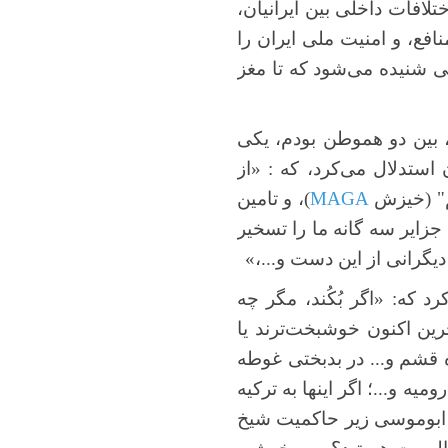
تلافات داخلی بین ایرانیان،
افع، و امنیت ملی ایران را
نی شنیده می‌شود که تا مغز
، بین دو هموطن بودم، یکی
استدلال می‌کرد، که : «از
یم" (خیزش
MAGA
)، و تامین
جزایر سه گانه ما را تسخیر
دیگرانی از این دست و...،»
 که: «اگر بُکُند، مگر چه
رین اکنون خوشبخت‌ترند یا
 قشم و... در بدبختی غوطه
یه و...؛ اگر اینها به ترکیه
ه ابوموسی زیر حاکمیت شیخ