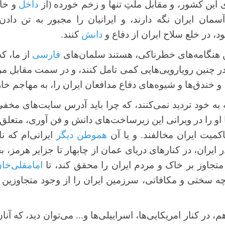
ین کشور، و مقابل ملتِ تنها و زخم خورده (از
داخل
و خار
آسمان ایران نگه دارند، و ایرانیان را مجبور به تن داد
د، در خلع سلاح ایران از دفاع و
دانش
کنند.
ن هنگامه‌های خطرناکی، هستند سلمان‌های
فارسی
از ‌ما، ک
د، در چنین رویارویی‌هایی کمی تامل کنند، و در سمت مقابل م
و، و خندق‌ها و شیوه‌های دفاع مدافعان ایران را، به مهاجم خا
ه به خود تردید نمی‌کنند، که چرا باید آدرس سایت‌های مخ
 او را در ویرانی این زیرساخت‌های دانش و فن آوری، متعلق ب
اکمیت ایران مخالفند. و یا آن
هموطن دیگر
ایرانی‌ام که نا
ر ایران، در کنارهای دریای عمان از چابهار تا جزایر هرمز، 
تجاوز بر خاک و مردم ایران را محقق کند، تا
امامقلی‌خا
با چه سختی و مکافاتی، سرزمین ایران را از وجود متجاوزین
، در کنار امریکایی‌ها، اسراییلی‌ها و... می‌توان دید، که آنان