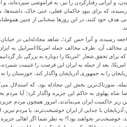
یدن، و ایرانی رفتارکردن را نیز، به فراموشی سپرده‌اند، و اخ
یده، که برای نبودِ حاکمان فعلی، حتی خاک، داشته‌ها، من
انی هدفِ خود کنند، در این روزها سخنانی از چنین هموطنا
د.
فاجعه رسیده، و آنرا حس کرد؛، شاهد مجادله‌ایی در خیابان
ی مخالف آن، طرف مخالف حمله امریکا/اسراییل به ایران 
ه برای تحقق شعار "امریکا را دوباره به بزرگی باز گردان
مریکا، بعد از حمله به ایران این فرصت را غنیمت شمرده، 
ربایجان را به جمهوری آذربایجان واگذار کند، خوزستان را به 
ه، سوزناک‌ترین بخش این مجادله بود، که استدلال می‌کرد
ا شاه پهلوی به حاکم این جزیره واگذار کرد؛ آیا مردم بح
ین زیر حاکمیت ایران می‌ماندند، امروز همچون مردم جزیره
بایجان با جدایی از ایران خوشبخت‌ترند، یا مردم تبریز، اروم
ند، خوشبخت‌تر نخواهند بود؟! به نظر شما اگر اهالی جزیر