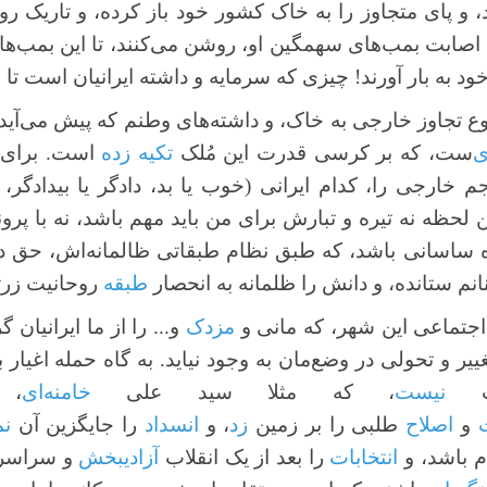
، و پای متجاوز را به خاک کشور خود باز کرده، و تاریک رو
صابت بمب‌های سهمگین او، روشن می‌کنند، تا این بمب‌ها ب
د به بار آورند! چیزی که سرمایه و داشته ایرانیان است تا 
وع تجاوز خارجی به خاک، و داشته‌های وطنم که پیش می‌آید
‌
ست، که بر کرسی قدرت این مُلک
تکیه زده
است. برای م
ارجی را، کدام ایرانی (خوب یا بد، دادگر یا بیدادگر، در
ن لحظه نه تیره و تبارش برای من باید مهم باشد، نه با پر
ه ساسانی باشد، که طبق نظام طبقاتی ظالمانه‌اش، حق دان
انم ستانده، و دانش را ظلمانه به انحصار
طبقه
روحانیت زرت
جتماعی این شهر، که مانی و
مزدک
و... را از ما ایرانیان
تغییر و تحولی در وضع‌مان به وجود نیاید. به گاه حمله اغی
فات
نیست
، که مثلا سید علی
خامنه‌ای
‌،
و
اصلاح
طلبی را بر زمین
زد
، و
انسداد
را جایگزین آن
نم
م باشد، و
انتخابات
را بعد از یک انقلاب
آزادیبخش
و سراسری،