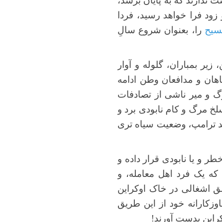
ت ندارند که به پایان برسد،
ست و زود فرا خواهد رسید، فردا
سیح
را، بعنوان شروع سالِ
5 هزار نفر تنها در فلسطین، زیر بمباران، گلوله و آوار
اهان و مدافعان وطن ادامه
رگ و میر ناشی از تصادفات
سلخ مرگ و کام نابودی برد و
الد ترامپ، وضعیت سیاه تری
ر و یا نابودی قرار داده و
ه یک فرد اهل معامله، و
طق اشغالی در خاک اوکراین
وزکارانه خود از این طریق
راین بدست آورند!