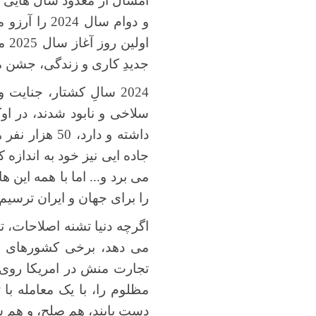
امسال از معدود سال هایی 
و دوام سال
اولین روز آغاز سال 2025 میلادی است، اکثریت جهانیان این نقطه از گاهشمار میلاد
جدیدِ کاری و زندگی، جشن می
سلاخی و نابود شدند، در او
داشته و دارد، 50 هزار نفر هم در ایران، تنها به علت آلودگی هوا
جاده ایی نیز خود به اندازه 
می برد و... اما با همه این ها،
را برای جهان و ایران ترسیم
اگرچه دنیا تشنه اصلاحات، 
می دهد، برخی کشورهای زو
تجارت منش در امریکا روی ک
مظلوم را، با یک معامله با
ت
دست یابند، هم صلح، و هم س