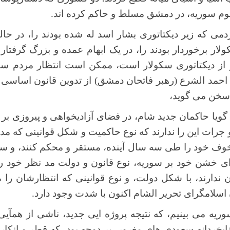
وم سوریه، در دمشق مسلط و حاکم کرده اند.
مردمی که زیر دیکتاتوری بشار اسد له شده بودند را، در حال
ار برخوردار بودند را، در یک ابهام عمده و بزرگ گرفتار ک
 از دیکتاتوری سکولار است، ممکن است انتظار مردم سور
حمد الشرع (رهبر فاتحان دمشق) از تدوین قانون اساسی 
 سخن می گوید،
 گویا حاکمان جدید شام، در فضای آزادیخواهی و پیروزی بر
جرات این را ندارند که نوع حاکمیت و شکل قوانینی که مد نظ
خوف خود را طی سه سال آینده، مستقر و محکم کنند، و سپ
خشن خود بر سوریه، نوع قانون و دولت مد نظر خود را ا
دارند، با شکل دولت، و نوع قوانینی که انتظارشان را 
سلامگرای تحریر الشام اکنون با شدت وجود دارد.
یه می بینیم، که نتیجه پروژه ایی جدید، ناشی از همآیی
بخردانه سعودی های مغرور، بر دوحه بود، که قطر و انکارا ر