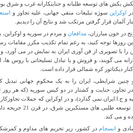
ش بکش های توسعه طلبانه و جنایتکارانه غرب و شرق بود را
در
اوکراین
سوژه تبلیغات منفی جهانی، علیه تجاوز و
استع
نار آلمان قرار گرفتن مرتکب شد و نتایج آن را دیدیم.
رنج در خون مبارزان،
مدافعان
و مردم در سوریه و اوکراین، 
ین روزها توجه کنید، به رغم تمام تکذیب مکرر مقامات رسم
ین را با تصویری از فن آوری ایران به نمایش در می آورد، 
رانه می گویند، و فروش و یا تبادل تسلیحاتی با روس ها، 
کنار دیکتاتور کره شمالی قرار داده است.
 چنین شرایطی، ایران را به یک محکومِ جهانی تبدیل 
ر تجاوز، جنایت و کشتار در دو کیس سوریه (که هر روز ا
 و ج.ا.ایران نمی گذارد)، و در اوکراین که حملات تجاوزکا
جهانیان را در آغاز دور جدید
ده و می کند.
صادی و
انسجام
در کشور، زیر تحریم های مداوم و کمرشکن