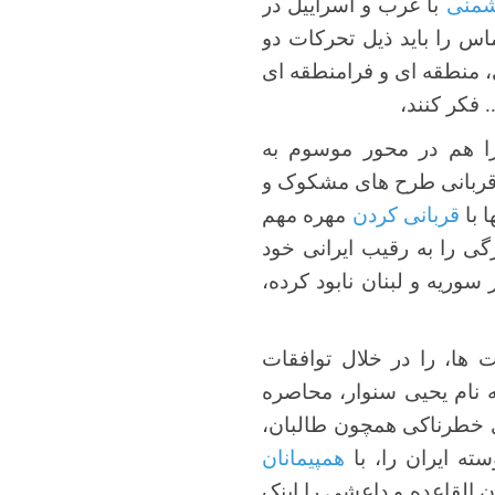
شمنی
با غرب و اسراییل در
س را باید ذیل تحرکات دو
، منطقه ای و فرامنطقه ای
 فکر کنند،
را هم در محور موسوم به
 قربانی طرح های مشکوک و
 با
قربانی کردن
مهره مهم
گی را به رقیب ایرانی خود
سوریه و لبنان نابود کرده،
ت ها، را در خلال توافقات
ه نام یحیی سنوار، محاصره
ای خطرناکی همچون طالبان،
سته ایران را، با
همپیمانان
 القاعده و داعشی را اینک