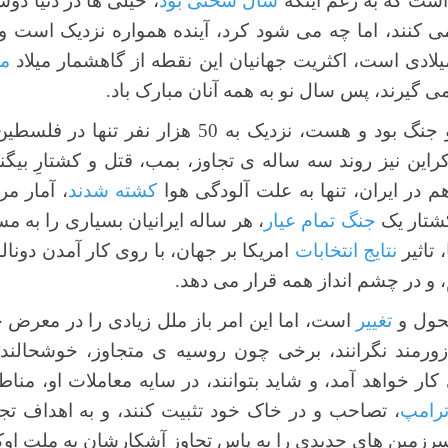
است که به رغم اینکه
سال سختی بود
، خیلی ها در دنیا دوس
 2024 را آرزو می کنند، اما چه می شود کرد، آینده همواره نزدیک ا
م
 گیرند، پس سال نو به همه آنان مبارک باد.
2024 سالِ کشتار، جنایت و جنگ بود و هست، نزدیک به 0
کراین نیز روند سه ساله ی تجاوز، بمب، قتل و کشتارِ بیگن
کشته شدند
، آمار م
کشتار یک
جنگ تمام عیار
، هر ساله ایرانیان بسیاری را به م
 تاثیر
نتایج انتخابات
امریکا بر جهان، با روی کار آمدن دون
، و در چشم انداز همه قرار می دهد.
تحول و
تغییر
است، اما این امر باز ملل زیادی را در معرض خط
رمند نگرانند، برخی چون روسیه ی متجاوز، خوشحالند ک
ار خواهد آمد، و شاید بتوانند، در سایه معاملات او، منا
رامپ
، تصاحب و در خاک خود تثبیت کنند، و به اهداف تجا
رزمین های جدیدی را به پاس تجاوز آشکارشان به ملت اوک