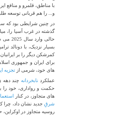
با مناطق، قلمرو و منافع ا
و... را هم قربانی توسعه ط
در چنین شرایطی بود که سال
گذشته در غرب آسیا را، میان
حالی وا
بسیار نزدیک، با دونالد ترا
کمرشکن دیگر را بر ایرانیان 
برای ایران و جمهوری اسلام
های خود، شرمی از
تجزیه ای
عملکرد
نابخردانه
چند دهه ی 
حکمت و رواداری، خود را به
های متجاوز، در کنار
استعما
شرقِ
جدید نشان داد، چرا که
روسیه متجاوز در اوکراین، 