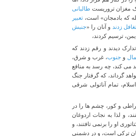
خشک مغزان تروریست
طالبانی
له که بادمجان» است،
تعبیر
تغافل زدند
و آنان را «
جنبش
یمن، ترسیم کردند،
ارک دیدند و رقم زدند که
ال
و
جنوب
، غرب و شرق،
د می کند، چه رسد به منافع
اهد گرداند، که گرفتار جنگ
سلام، تمام آناتولی شرقی
راطی و کور، چشم ها را در
نند، و لذا به نجات اردوغان
توری او را برنمی تافتند، و
بان ترکی است، و در دشمنی