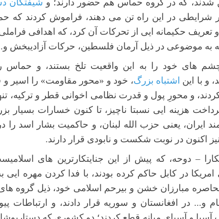
ن شدند، که در گروه حماس هم حضور دارند؛ و
شیفتگان د
ر شرایطی در این راه تن می دهند، فراموش کردند که حما
و تعریف حکیمانه ایی از تحرکات آن کرد، که اهدافی فراملی
ن که به موضوعی در ذیل آرمان فلسطین، حرکات آزادیبخش و...
شم های خود را به این واقعیت تلخ بستند، و حماس 
 و با این
اشتباه بزرگ
، خود و «محور مقاومت» را اسیر و
ردند، و محورِ پول و قدرت نظامی اخوانی قطر و ترکیه، تنها
رداخت هزینه ایی نسبتا ناچیز، تا کنون خسارات بسیار بزر
مند ایران، یعنی حزب الله لبنان، و حاکمیت بشار اسد را در 
یز اکنون در نوبت شکست و نابودی قرار دارند.
کارا – دوحه، که پیش از این جنایتکارترین های اسلامیس
امریکا در کابل حاکم کرده بودند، با فدا کردن مهره ایی ب
ر محاصره مبارزان خشن و بیرحم اسلامی خود، ذیل گروه ه
 و... در افغانستان و سوریه قرار دادند، و ارتباطات پیو
 آسیا و آسیای میانه قطع کردند؛ دو کشوری که دستارپوشان