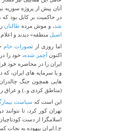
آنان پیش از پروژه سوریه نی
در حاکمیت بر کابل بود که 
شد
، و موش مرده
طالبان
را
اصیل
منطقه» دیدند و اعلام 
اما روزی از ت
صورات خام
خو
اکنون
آچمز شده
، خود را در
ایران را در محاصره خود قرا
و یا سرمایه های ایران، که 
هایی همچون جنگ چالدران ش
(مناطق کردی و..) و عراق را 
این است که
سیاست بیمارگ
تهران کور کرد، تا نتوانن
اسلامگرا از دست کودتاچیان ت
ج.ا.ایران بیهوده به نجات 