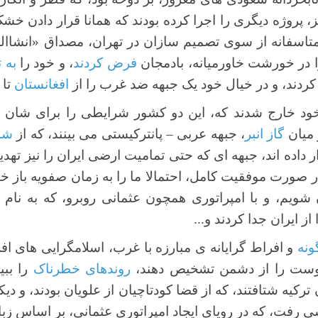
ز، پروژه دیگری را اجرا کرده بودند که همانا قرار دادن 
متاسفانه از سوی تصمیم سازان در تهران، مصداق «انشاال
 در خورشت خاورمیانه، بادمجان
فرض کردند
، و خود را
به 
کردند، و در خیال خود یک جبهه ضد غرب را از
افغانستان
تا 
د خارج شدند که، این دو کشور شرایطی را برای شان تد
 میان
گاز انبر
، جبهه عربی – پانترکیستی می بینند، که از
شم
ر داده اند، جبهه ای که حتی تمامیت ارضی ایران را نیز تهدی
در صورت موفقیت کامل، احتمالا ما را به زمان صفویه باز خو
ویم، و با امپراتوری همچون عثمانی روبرو، که به نام ا
از ایران جدا کردند و...
ونه
و افراط گرایانه ی مبارزه با غرب، اسلامگرایی های اف
د دوست را از دشمن تشخیص دهند،
روندهای خطرناک
را ببی
رکیه شتافتند، که از قضا کودتاچیان از علویان بودند، و دیکتا
کسی رفت، که در رویای ایجاد امپراتوری عثمانی، بر اساس ز