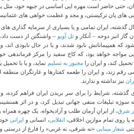
یران، حتی حاضر است مهره ایی اساسی در جبهه خود، مثل 
لبی های پان ترکیستی، و مجد و عظمت خواهی های عثمانیس
 گذشته، ایران تمامی و یا بسیاری از سرمایه گذاری های
 گاز انبر دوحه – آنکار و
تل آویو
– واشنگتن از دست داد، و 
رد سال 2025 می شود که همپیمانانش نابود شدند، و یا در حال نابودی اند
مپی مواجه خواهد بود، که کاخ سفید را مرکز فرماندهی خود 
تحمیل کند، و ایران را
مجبور به تسلیم
نماید، و یا با تحمیل 
ی رقم زند، و ایران را طعمه کفتارها و غارتگران منطقه ای
ران
نیز نداشته و ندارند.
گذشته، شرایط را برای سر بریدن ایران فراهم کرده، و ته
 سوژه تبلیغات منفی جهانی تبدیل کرد، و در اثر همنشین
ر شرق
، از ایرانِ آرمان طلب و آزادیخواه، یک چهره همراه 
 پا روی تمام موازین اخلاقی،
انقلابی
، انسانی و
ایرانی
خود 
حتی
شعار مبنایی
«نه شرقی، نه غربی» را فارغ از درستی و ی