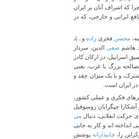
ا که اشراف آنان بر ایران
افع ایرانی و خارجی، که در
ه،
محسن
فخری
زاده
و...)،
د هاشم
صفی
الدین، سردار
میق اسراییل، در ارکان کادر
مصالحه بزرگ با غرب، یعنی
ترک، و با یک میزان حِقد و
در ایران است.
گرهای فکری و عملی کشور،
و آشکارا چپگرایان روسوفیل
ای حرکت انقلابی، دنبال
می
 انداخته اند و کار به جایی
کراین را،
جانبدارانه
پوشش