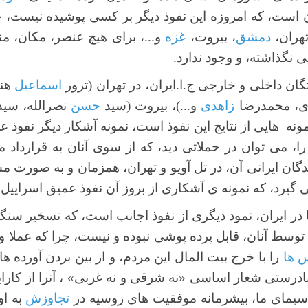
ست، که امروزه این نفوذ دیگر بر کسی پوشیده نیست، چر
تهران،
دمشق
، بیروت،
غزه
و...، برای هیچ عنصر، مکان، من
ی نگذاشته، و وجود ندارد.
ان داخلی و خارجی ج.ا.ایران، در تهران (ترور
اسماعیل
هنی
، محمدرضا
زاهدی
و...)، بیروت (سید
حسن
نصرالله، سی
 نمونه هایی از نتایج این نفوذ است، نمونه آشکار دیگر نفوذ ع
ا، می توان در حملاتی دید، که از سوی آنان به قرارداد 
ندگان ایرانی آن، در تل آویو و تهران، همزمان و به صورت مش
یرد، که نمونه ی آشکاری از بروز آن نفوذ عمیق اسراییل 
ر ایران، نمود دیگری از نفوذ اجانب است، که تسخیر سن
. توسط آنان، قابل پرده پوشی نبوده و نیست، چرا که عملا 
 ها
را با خرج بیت المال این مردم، و از بین بردن آورده ه
نادرستی شعار اساسی «نه شرقی و نه غربی» ، آنرا از کارایی
سیمای ما، بیشرمانه موفقیت های روسیه در
تجاوزش
به او