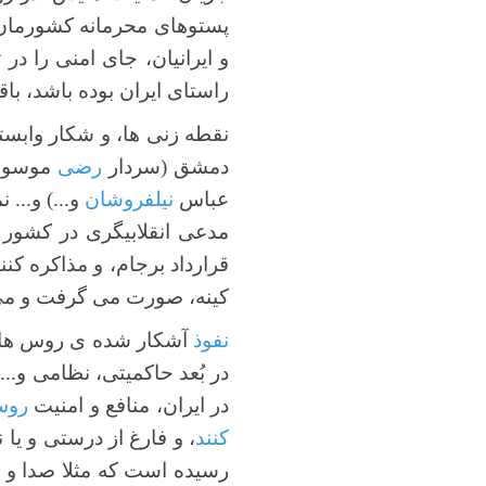
پستوهای محرمانه کشورمان ا
و ایرانیان، جای امنی را در 
راستای ایران بوده باشد، باق
نقطه زنی ها، و شکار وابستگ
دمشق (سردار
رضی
موسوی
عباس
نیلفروشان
و...) و...
مدعی انقلابیگری در کشور ر
قرارداد برجام، و مذاکره کن
کینه، صورت می گرفت و می گ
نفوذ
آشکار شده ی روس ها د
در بُعد حاکمیتی، نظامی و..
در ایران، منافع و امنیت
روس
کنند
، و فارغ از درستی و یا 
رسیده است که مثلا صدا و 