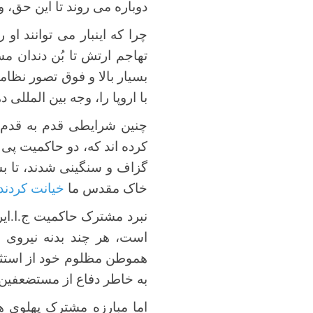
دوباره می روند تا این حق، و ی
چرا که اینبار می توانند او 
تهاجم ارتش تا بُن دندان م
بسیار بالا و فوق تصور نظام
با اروپا را، وجه بین المللی
چنین شرایطی قدم به قدم د
کرده اند که، دو حاکمیت پی 
گزاف و سنگینی شدند، تا بس
خاک مقدس ما
خیانت کردند
نبرد مشترک حاکمیت ج.ا.ایرا
است، هر چند بدنه نیروی ا
هموطن مظلوم خود از استثما
به خاطر دفاع از مستضعفین و.
اما مبارزه مشترک پهلوی ه