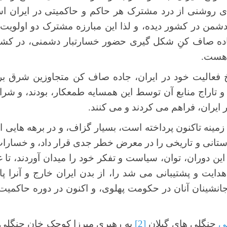
 ی روشنی از درد مشترک هر حاکم و حاکمیتی در ایران 
شمن در کشور دیده، و لذا این مبارزه مشترک دو اولویت 
جاده صاف کنِ شکل گیری حضور خسارتبار دشمنی، در کشور
و هست.
خ فعالیت خود در ایران، جاده صاف کن متجاوزین شرق برا
 تاراج منابع آن توسط این همسایه طمعکار، بودند، و ش
ر ایران، فراهم می کردند و می کنند.
مینه تاکنون پرداخته است، بسیار گزاف، و در برهه هایی از 
ستانی و تاریخی را در معرض خطر جدی قرار داد، و خسارات 
این دوران، توان، سیاست و تفکر خود را میدان آوردند، تا 
یت و پشتیبانی می شد را، از بدن ایران خارج و آنرا پاک
 جانشینان آنان در حکومت پهلوی، و اکنون در دوره حاکمیت
ی
جنگلی های گیلان
[2]
به رهبری میرزا کوچک خان جنگلی، ک