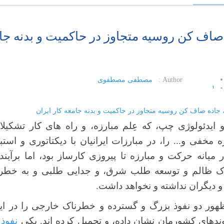
اف کن روسیه متجاوز در حاکمیت و بدنه جام
Author :
مصطفی مصطفوی
1
2
3
4
 ایدئولوژی چپ، که عِلم مبارزه، و راه های کار تشکیلا
5
مخفی و... را، در مبارزات ایرانیان با دیکتاتوری و استبد
 میانه حرکت و مبارزه تا پیروزی کارساز بود، اما برآین
لوک ظالم و توسعه طلب شرق، و جدایی طلبی و به خطر ا
و دیگران نداشته و نخواهد داشت.
ظهور دو نفوذ بزرگ و گسترده و خطرناک خارجی را در ایر
ندهای کشورمان نشان داده، و تحمیل کرده اند. یکی
نفوذ 