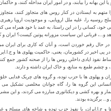
ا این بهانه را بیابند، و در امور ایران مداخله کنند، و حاکمان
را متهم به ایستادن در کنار روس های متجاوز کنند، متجاوزی
سلح روسیه را، علیه ملل اروپایی، و موجودیت اروپا رهبری 
ی خود، کسانی را در این راستا، به عمد با خود همراه می کند
 دهد و...، قربانی این سیاست مزورانه پوتین کیست؟ ایران و
ر حال رقم خوردن است، و آنان که کاری برای ایران می ت
در پی اخیر در کشورمان، یعنی، حاکمیت پهلوی ها و ج.ا.ای
اط نفوذ ایادی داخلیِ روس ها را از صحنه کشور جمع کنن
، و چشم طمع به منابع، و خاک ایران داشته و دارند.
ن و پهلوی ها با حزب توده، و گروه های چریک فدایی خلق، 
نسانی این گروه ها را، گاه جوانان مخلصی تشکیل می داد
ر و بهره کشی و دیکتاتوری مبارزه می کردند، و این مشی مب
.. برگزیده بودند.
ا و ج.ا.ایران، با نفوذ حزب توده و شاخه های مسلح و غ