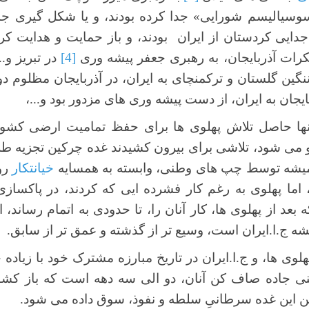
سوسیالیسم شورایی» جدا کرده بودند، و یا شکل گیری 
دایی کردستان از ایران بودند، و باز حمایت و هدایت کرملی
ات آذربایجان، به رهبری جعفر پیشه وری
[4]
در تبریز و.
نگین گلستان و ترکمنچای به ایران، در آذربایجان مظلوم د
یجان به ایران، از دست پیشه وری های مزدور بود و...،
نها حاصل تلاش پهلوی ها برای حفظ تمامیت ارضی کشور
می شود، تلاشی برای بیرون کشیدند غده چرکین تجزیه طل
همیشه توسط چپ های وطنی، وابسته به همسایه
خیانتکار
روس
 اما پهلوی به رغم کار فشرده ایی که کردند، در پاکسازی
که بعد از پهلوی ها، کار آنان را، تا حدودی به اتمام رساند،
ه ج.ا.ایران است، وسیع تر از گذشته و عمق تر از سابق.
هلوی ها، و ج.ا.ایران در تاریخ مبارزه مشترک خود با زیا
نی جاده صاف کن آنان، دو الی سه دهه است که باز کش
ن این غده سرطانیِ سلطه و نفوذ، سوق داده می شود.