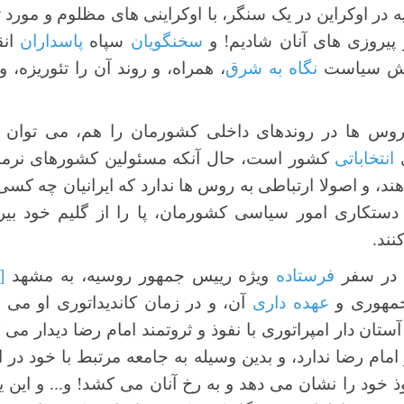
 در اوکراین در یک سنگر، با اوکراینی های مظلوم و مورد تج
پیروزی های آنان شادیم! و
سخنگویان
سپاه
پاسداران
انق
شش سیاست
نگاه به شرق
، همراه، و روند آن را تئوریزه، 
وس ها در روندهای داخلی کشورمان را هم، می توان ب
ی
انتخاباتی
کشور است، حال آنکه مسئولین کشورهای نرمال، 
، و اصولا ارتباطی به روس ها ندارد که ایرانیان چه کسی را
تکاری امور سیاسی کشورمان، پا را از گلیم خود بیرون
نند.
، در سفر
فرستاده
ویژه رییس جمهور روسیه، به مشهد
[1]
مهوری و
عهده داری
آن، و در زمان کاندیداتوری او می ت
تان دار امپراتوری با نفوذ و ثروتمند امام رضا دیدار می کن
 امام رضا ندارد، و بدین وسیله به جامعه مرتبط با خود در 
وذ خود را نشان می دهد و به رخ آنان می کشد! و... و این 