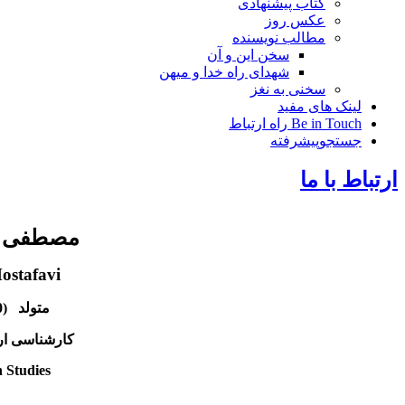
کتاب پیشنهادی
عکس روز
مطالب نویسنده
سخن این و آن
شهدای راه خدا و میهن
سخنی به نغز
لینک های مفید
Be in Touch راه ارتباط
جستجوپیشرفته
ارتباط با ما
مصطفی 
ostafavi
متولد (1970) 1349
کارشناسی ار
 Studies