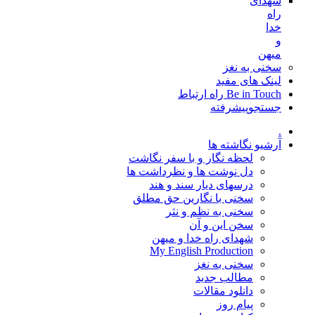
شهدای
راه
خدا
و
میهن
سخنی به نغز
لینک های مفید
Be in Touch راه ارتباط
جستجوپیشرفته
.
آرشیو نگاشته ها
لحظه نگار و با سفر نگاشت
دل نوشت ها و نظرداشت ها
درسهای دیار سند و هند
سخنی با نگارین حق مطلق
سخنی به نظم و نثر
سخن این و آن
شهدای راه خدا و میهن
My English Production
سخنی به نغز
مطالب جدید
دانلود مقالات
پیام روز