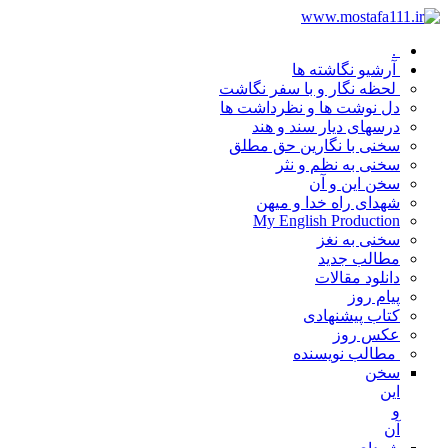
.
آرشیو نگاشته ها
لحظه نگار و با سفر نگاشت
دل نوشت ها و نظرداشت ها
درسهای دیار سند و هند
سخنی با نگارین حق مطلق
سخنی به نظم و نثر
سخن این و آن
شهدای راه خدا و میهن
My English Production
سخنی به نغز
مطالب جدید
دانلود مقالات
پیام روز
کتاب پیشنهادی
عکس روز
مطالب نویسنده
سخن
این
و
آن