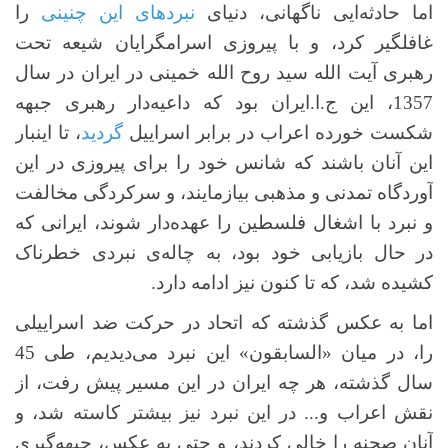
اما حادثه‌ایی ناگهانی، دنیای
نبردهای این چنینی
را
غافلگیر کرد، و با پیروزی اسرامگرایان شیعه تحت
رهبری آیت الله سید روح الله خمینی در ایران در سال
1357، این ج.ا.ایران بود که داعیه‌دار رهبری جبهه
شکست خورده اعراب در برابر اسراییل
گردید
، تا اینبار
این آنان باشند که شانس خود را برای پیروزی در این
آوردگاه تمدنی و مذهبی بیازمایند، و سرکردگی مخالفت
و نبرد با اشغال فلسطین را عهده‌دار شوند، ایرانی که
در حال بازیابی خود بود، به چاله‌ی نبردی خطرناک
کشیده شد، که تا کنون نیز ادامه دارد.
اما به عکس گذشته که اتحاد در حرکت ضد اسراییلی
را، در میان «السابقون» این نبرد می‌دیدیم، طی 45
سال گذشته، هر چه ایران در این مسیر پیش رفت، از
نقش اعراب و... در این نبرد نیز بیشتر کاسته شد، و
آنان صحنه را خالی کردند، و حتی به عکس، جبهه‌گیری