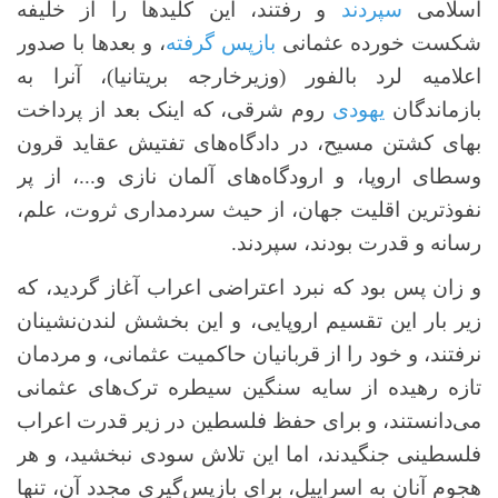
اسلامی
سپردند
و رفتند، این کلیدها را از خلیفه
شکست خورده عثمانی
بازپس گرفته
، و بعدها با صدور
اعلامیه لرد بالفور (وزیرخارجه بریتانیا)، آنرا به
بازماندگان
یهودی
روم شرقی، که اینک بعد از پرداخت
بهای کشتن مسیح، در دادگاه‌های تفتیش عقاید قرون
وسطای اروپا، و ارودگاه‌های آلمان نازی و...، از پر
نفوذترین اقلیت جهان، از حیث سردمداری ثروت، علم،
رسانه و قدرت بودند، سپردند.
و زان پس بود که نبرد اعتراضی اعراب آغاز گردید، که
زیر بار این تقسیم اروپایی، و این بخشش لندن‌نشینان
نرفتند، و خود را از قربانیان حاکمیت عثمانی، و مردمان
تازه رهیده از سایه سنگین سیطره ترک‌های عثمانی
می‌دانستند، و برای حفظ فلسطین در زیر قدرت اعراب
فلسطینی جنگیدند، اما این تلاش سودی نبخشید، و هر
هجوم آنان به اسراییل، برای بازپس‌گیری مجدد آن، تنها