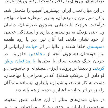
کردارشان، پیروزی را راحتر بدست آورده، و پیش تازند،
در این میان تمدن ایران، بیشترین آسیب را متحمل شد،
و کل سرزمین و مردم آن، به زیر سیطره سپاه مهاجم
درآمدند، هرچند ایالت‌هایی همچون طبرستان، دیلمان
و... حتی نزدیک به دو سده، پایداری و ایستادگی عجیبی
از خود نشان دادند، اما آنان نیز، دیر یا زود طعمه
دسیسه‌‎ی
خلفا شدند و غالبا در اثر
خیانت
ایرانیانی از
بین خودشان (همچون آنچه از
مجاهدین
خلق و... در
جریان جنگ هشت ساله با بعثی‌ها
با مدافعان وطن
کردند
، و بعدها در پرونده انرژی هسته‌ای و جاسوسی و
لو دادن آن مرتکب شدند)، که در همراهی با مهاجمان،
دست به کار شدند، و شیرازه پایداری ایستاده ماندگان
را نیز، در اثر خیانت، فشار و خدعه از هم پاشیدند.
در میان تمدن‌های متاثر از این حمله، عمق سقوط
سرزمینی ایرانیان به حدی بود که، مهاجمان پیروز به