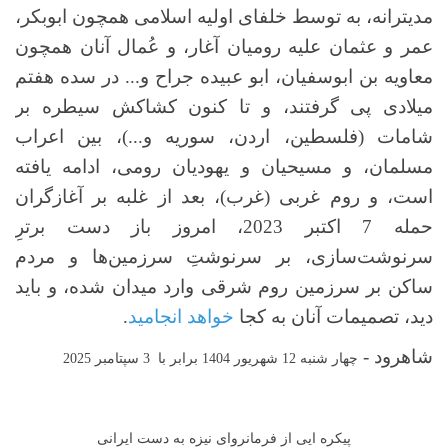
مدیترانه، به توسط خلفای اولیه اسلامی همچون ابوبکر،
عمر و عثمان علیه رومیان آغار، و عُمال آنان همچون
معاویه بن ابوسفیان، ابو عبیده جراح و... در سده هفتم
میلادی پی گرفتند، و تا کنون کشاکش سیطره بر
شامات (فلسطین، اردن، سوریه و...)، بین اعراب
مسلمان، و مسیحیان و یهودیان رومی، ادامه یافته
است، و روم غربی (غرب)، بعد از غلبه بر آغازگران
حمله 7 اکتبر 2023، امروز باز دست برترِ
سرنوشت‌سازی، بر سرنوشتِ سرزمین‌ها و مردم
ساکن بر سرزمین روم شرقی وارد میدان شده، و باید
دید، تصمیمات آنان به کجا
خواهد انجامید
.
شاهرود -
چهار شنبه 12 شهریور 1404 برابر با 3 سپتامبر 2025
پیکره ایی از فرمانروای نیزه به دست ایرانی