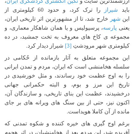
ارزشمندترین سایت و
نگین انگشتری گردشگری ایران
،
باید
شیراز
را ترک کرد، و حدود 60 کیلومتری از
این
شهر
خارج شد، تا از مشهورترین اثر تاریخی ایران،
یعنی
پارسه
، پرسپولیس و یا همان شاهکار معماری، و
مجموعه ی کاخ های معروف به تخت جمشید، در ده
کیلومتری شهر مرودشتِ
[3]
شیراز دیدار کرد.
این مجموعه متعلق به آثار بازمانده از حُکامی در
سلسله هخامنشی است که ایران، مردم و تمدن ایرانی
را به اوج عظمت خود رساندند، و مثل خورشیدی در
تاریخ این مرز و بوم، و البته حکمرانی جهانی
درخشیدند، عظمت این بنای تاریخی، و سازندگان آن،
اکنون نیز، حتی از بین سنگ های ویرانه های بر جای
مانده از آن کاملا هویداست.
برغم اوج گیری های خیره کننده و شکوه تمدنی که
آفریده شد، این مردم بعد از هخامنشیان، در اثر هجوم