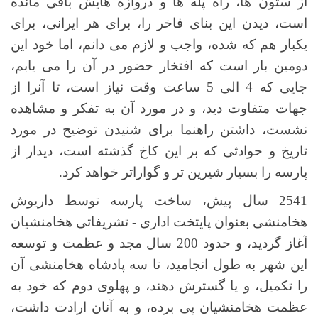
از ستون ها، راه پله ها و دروازه هایش باقی مانده
است، دیدن این بنای فاخر را، برای هر ایرانی، برای
یکبار هم که شده، واجب و لازم می دانم، اما خود این
دومین بار است که افتخار حضور در آن را می یابم،
جایی که 4 الی 5 ساعت وقت نیاز است، تا آنرا از
جهات متفاوت دید، و در مورد آن به تفکر و مشاهده
نشست، داشتن راهنما برای شنیدن توضیح در مورد
تاریخ و حوادثی که بر این کاخ گذشته است، دیدار از
پارسه را بسیار شیرین تر و گواراتر خواهد کرد.
2541 سال پیش، ساخت پارسه توسط داریوش
هخامنشی بعنوان پایتخت اداری - تشریفاتی هخامنشیان
آغاز گردید، و حدود 200 سال مجد و عظمت و توسعه
این شهر به طول انجامید، تا سه پادشاه هخامنشی آن
را تکمیل، و یا گسترش دهند، و پهلوی دوم که خود به
عظمت هخامنشیان پی برده، و به آنان ارادت داشت،