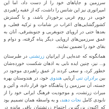
سرزمین‌ و جاپا‌های خود را از دست داد، اما این
امپراتوری نیز این شانس را داشت، که از عقبه راهبردی
خوبی در روم غربی برخوردار باشد، و با گسترش
کشورگشایی‌های اعراب در شامات و ترکیه فعلی، و
بعدها حتی در اروپای جنوبغربی و جنوبشرقی، آنان به
عمق سرزمین‌های اروپایی دیگر پناه گرفته، و دوام و
بقای خود را تضمین نمایند،
همانگونه که عده‌ایی از ایرانیان
زرتشتی
در طبرستان
و... نیز، چنین ایده نابی به اذهان شکست خورده‌شان
خطور کرد، و سعی کردند از عمق راهبردی موجود در
بین
برادران تنی
آریایی
هندوی
خود، در هندوستان بهره
جسته، آن سرزمین را پناهنگاه خود قرار داده، و آئین و
میراث زرتشت، و موجودیت فرهنگ ایرانی خود را از
نابودی کامل
نجات دهند
، و به واسطه همان تصمیم بود
که اکنون بزرگترین اجتماع زرتشتیان باقی مانده در