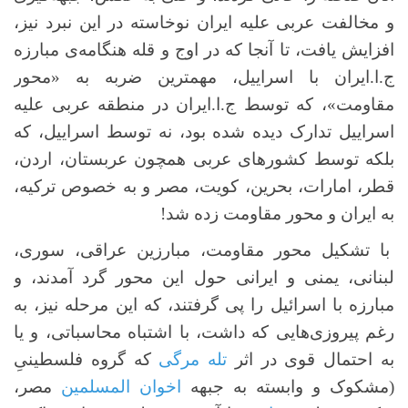
و مخالفت عربی علیه ایران نوخاسته در این نبرد نیز،
افزایش یافت، تا آنجا که در اوج و قله هنگامه‌ی مبارزه
ج.ا.ایران با اسراییل، مهمترین ضربه به «محور
مقاومت»، که توسط ج.ا.ایران در منطقه عربی علیه
اسراییل تدارک دیده شده بود، نه توسط اسراییل، که
بلکه توسط کشورهای عربی همچون عربستان، اردن،
قطر، امارات، بحرین، کویت، مصر و به خصوص ترکیه،
به ایران و محور مقاومت زده شد!
با تشکیل محور مقاومت، مبارزین عراقی، سوری،
لبنانی، یمنی و ایرانی حول این محور گرد آمدند، و
مبارزه با اسرائیل را پی گرفتند، که این مرحله نیز، به
رغم پیروزی‌هایی که داشت، با اشتباه محاسباتی، و یا
به احتمال قوی در اثر
تله مرگی
که گروه فلسطینیِ
(مشکوک و وابسته به جبهه
اخوان المسلمین
مصر،