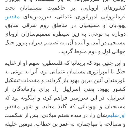
کشورهای اروپایی، بر حاکمیت مسلمانان تحت
فرمانروایی امپراتوری عثمانی، سرزمین‌های
مقدس
یهودیان و مسیحیان در مناطق روم شرقی سابق،
دوباره به نوعی، به زیر سیطره تصمیم‌سازان اروپای
مسیحی در آمد، و آینده آن، به تصمیم‌ سران پیروز جنگ
جهانی اول و دوم منوط گردید.
و این چنین بود که بریتانیا که فلسطین، سهم او از غنایم
جنگ با امپراتوری مسلمانِ عثمانی بود، آنرا به نوعی به
باورمندان آئین دیرین یهود باز گرداند، و مقدمات تشکیل
کشور یهود، یعنی اسراییل را، برای بازماندگان از
اسراییل، در این سرزمین فراهم کرد، و اینگونه بود که
مسیحیان و یهودیانی که کلید معابد، و شهر مقدس
اورشلیم
‌شان را، در سده هفتم میلادی، پس از شکست
و مصالحه با مهاجمان، به عمر بن خطاب، دومین خلیفه