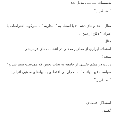
تصمیمات سیاسی تبدیل شد.
" بی قرار "
مثال ؛ اعدام های دهه ۶۰ با استناد به " محاربه " با سرکوب اعتراضات با
عنوان " دفاع از دین ".
مثال :
استفاده ابزاری از مفاهیم مذهبی در انتخابات های فرمایشی.
نتیجه ؛
دیانت در چشم بخشی از جامعه نه نجات بخش که همدست ستم شد و "
سیاست عین دیانت " به بحران بی اعتمادی به نهادهای مذهبی انجامید.
" بی قرار "
استقلال اقتصادی
گفتند :