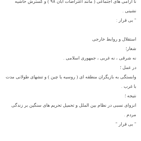
نا آرامی های اجتماعی ( مانند اعتراضات آبان ۹۸ ) و گسترش حاشیه
نشینی .
" بی قرار :
استقلال و روابط خارجی
شعار؛
نه شرقی ، نه غربی ، جمهوری اسلامی .
در عمل ؛
وابستگی به بازیگران منطقه ای ( روسیه یا چین ) و تنشهای طولانی مدت
با غرب .
نتیجه ؛
انزوای نسبی در نظام بین الملل و تحمیل تحریم های سنگین بر زندگی
مردم .
" بی قرار "