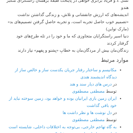
نسل Z و فریاد برابری خواهی در پایتخت طبقه برهمنان راستگرای متکبر
هندو
اندیشه‌های که ارزش جانفشانی و تلاش، و زندگی گذاشتن نداشت
«تصمیم‌ خوب حاصل تجربه‌ است، و تجربه حاصلِ گرفتنِ تصمیم‌های بد»
(مارک تواین)
دنیا اسیر راستگرایان متجاوزی‌ که ما و خود را در تله طرح‌های خود
گرفتار کردند
زندگان‌مان بیش از مردگان‌مان به خطابِ «بِشنو و بِفهم» نیاز دارند
موارد مرتبط
مکانیسم و ساختار رفتار جریان یکدست ساز و خالص ساز از
دیدگاه اندیشمند هندی
در
درس های دیار سند و هند
توسط
مصطفی مصطفوی
ایران زمین بازی ایرانیان بوده و خواهد بود، زمین سوخته نباید از
خود باقی گذاشت
در
دل نوشت ها و نظر داشت ها
توسط
مصطفی مصطفوی
به گاه تهاجم خارجی، بی‌توجه به اختلافات داخلی، شایسته است