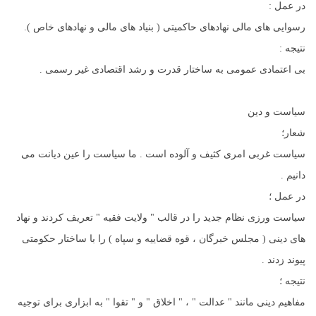
در عمل :
رسوایی های مالی نهادهای حاکمیتی ( بنیاد های مالی و نهادهای خاص ).
نتیجه :
بی اعتمادی عمومی به ساختار قدرت و رشد اقتصادی غیر رسمی .
سیاست و دین
شعار؛
سیاست غربی امری کثیف و آلوده است . ما سیاست را عین دیانت می
دانیم .
در عمل ؛
سیاست ورزی نظام جدید را در قالب " ولایت فقیه " تعریف کردند و نهاد
های دینی ( مجلس خبرگان ، قوه قضاییه و سپاه ) را با ساختار حکومتی
پیوند زدند .
نتیجه ؛
مفاهیم دینی مانند " عدالت " ، " اخلاق " و " تقوا " به ابزاری برای توجیه