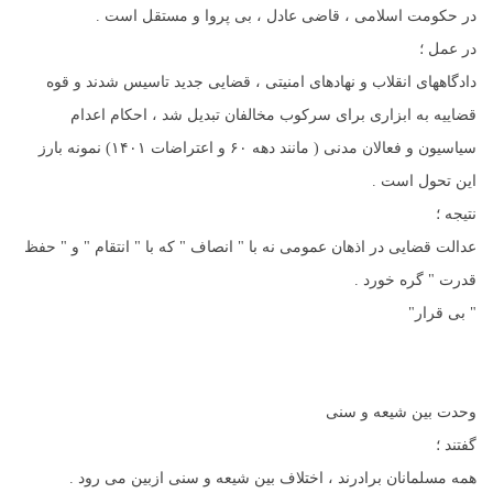
در حکومت اسلامی ، قاضی عادل ، بی پروا و مستقل است .
در عمل ؛
دادگاههای انقلاب و نهادهای امنیتی ، قضایی جدید تاسیس شدند و قوه
قضاییه به ابزاری برای سرکوب مخالفان تبدیل شد ، احکام اعدام
سیاسیون و فعالان مدنی ( مانند دهه ۶۰ و اعتراضات ۱۴۰۱) نمونه بارز
این تحول است .
نتیجه ؛
عدالت قضایی در اذهان عمومی نه با " انصاف " که با " انتقام " و " حفظ
قدرت " گره خورد .
" بی قرار"
وحدت بین شیعه و سنی
گفتند ؛
همه مسلمانان برادرند ، اختلاف بین شیعه و سنی ازبین می رود .