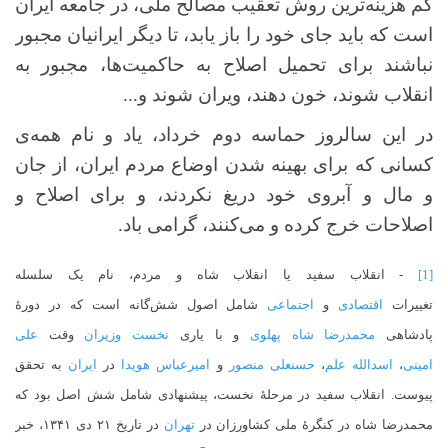
کم هزینه‌ترین روش تعقیب مصالح ملی، در جامعه ایران
است که باید جای خود را باز یابد، تا دیگر ایرانیان مجبور
نباشند برای تحمیل اصلاح به حاکمیت‌ها، مجبور به
انقلاب شوند، خون دهند، ویران شوند و...
در این سالروز حماسه دوم خرداد، یاد و نام همه‌ی
کسانی که برای بهینه شدن اوضاع مردم ایران، از جان
و مال و آبروی خود دریغ نکردند، و برای اصلاح و
اصلاحات خرج کرده و می‌کنند، گرامی باد.
[1]
- انقلاب سفید یا انقلاب شاه و مردم، نام یک سلسله
تغییرات
اقتصادی
و
اجتماعی
شامل اصول شش‌گانه است که در دورهٔ
پادشاهی
محمدرضا شاه پهلوی
و با یاری
نخست وزیران
وقت
علی
امینی
،
اسدالله علم
،
حسنعلی منصور
و
امیرعباس هویدا
در
ایران
به تحقق
پیوست. انقلاب سفید در مرحلهٔ نخست، پیشنهادی شامل شش اصل بود که
محمدرضا شاه در کنگرهٔ ملی کشاورزان در
تهران
در تاریخ ۲۱ دی ۱۳۴۱، خبر