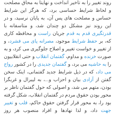
روند تغییر را به تاخیر انداخت و نهایتا به محاق مصلحت
و لحاظ شرایط حساسی برد، که هرگز این شرایط
حساس و مصلحت های پس آن، به پایان نرسید، و در
این روند نیز مشکل دو چندان شد، و متاسفانه با
قدرتگیری قدم به قدم
جریان
راست
و محافظه کاری
که، بر
حفظ شرایط
موجود،
مصرانه پای می فشرد
، و
از تغییر و خواست تغییر و اصلاح جلوگیری می کرد، و به
صورت
خزنده
و مداوم،
گفتمان انقلاب
و حتی انقلابیون
را
به حاشیه
می برد، و
گفتمان جدیدی
را در کشور
رواج
می داد
، که در ذیل شرایط جدید گفتمانی، اینک سخن
گفتن از
آزادی
بیان و احزاب و...، به لیبرال و غربگرا
بودن، متهم می شد، و اصولی که حول گفتمان ناظر بر
محور بودن حقوق مردم در گفتمان انقلاب، شکل گرفته
بود را، به محور قرار گرفتن حقوق حاکم،
قلب
و
تغییر
جهت
داد، و لذا نهادها و افراد منصوب هر روز