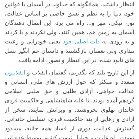
انتظار داشتند، همانگونه که خداوند در آسمان با قوانین
خود، دنیا را به نظم و نسق خاصی بر اساس عدالت،
نور، نیکی، مهر و... راه می برد، این اتصال دهندگان
آسمان به زمین هم، همین کنند، ولی نکردند و یا کردند
و به زودی به
ذات اصلی خود
یعنی خودرایی و رعیت
پنداری ولی نعمتان بازگشتند و داستان غم انگیز نسل
های نابود شده، در این انتظار و تصور، ادامه یافت.
از این تاریخ بلند که بگذریم، گفتمان انقلاب و
انقلابیون
متعدد و متکثر که حول ارزش های ملی، انسانی و
عدالت خواهی، آزادی طلبی و حق طلبی اسلامی
گردهم آمده بودند، تا علیه شاهنشاهی و حاکمیت فردی
خاندان پهلوی بخروشند، و ویرانش نمایند، سخن از
آزادی و رهایی از بند حاکمیت فردی، تسلسل خاندانی،
گسترش عدالت، دوری از فساد همه جانبه، مسدود
نمودن راه غارت و چپاول ثروت کشور توسط عده ایی