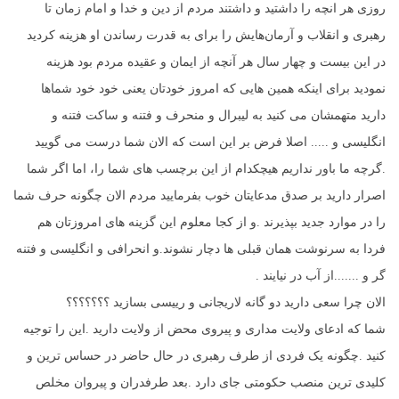
روزی هر انچه را داشتید و داشتند مردم از دین و خدا و امام زمان تا
رهبری و انقلاب و آرمان‌هایش را برای به قدرت رساندن او هزینه کردید
در این بیست و چهار سال هر آنچه از ایمان و عقیده مردم بود هزینه
نمودید برای اینکه همین هایی که امروز خودتان یعنی خود خود شماها
دارید متهمشان می کنید به لیبرال و منحرف و فتنه و ساکت فتنه و
انگلیسی و ..... اصلا فرض بر این است که الان شما درست می گویید
.گرچه ما باور نداریم هیچکدام از این برچسب های شما را، اما اگر شما
اصرار دارید بر صدق مدعایتان خوب بفرمایید مردم الان چگونه حرف شما
را در موارد جدید بپذیرند .و از کجا معلوم این گزینه های امروزتان هم
فردا به سرنوشت همان قبلی ها دچار نشوند.و انحرافی و انگلیسی و فتنه
گر و ..‌‌.....از آب در نیایند .
الان چرا سعی دارید دو گانه لاریجانی و رییسی بسازید ؟؟؟؟؟؟؟
شما که ادعای ولایت مداری و پیروی محض از ولایت دارید .این را توجیه
کنید .چگونه یک فردی از طرف رهبری در حال حاضر در حساس ترین و
کلیدی ترین منصب حکومتی جای دارد .بعد طرفدران و پیروان مخلص