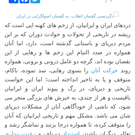
2
3
4
5
دردهای ایران و ایرانیان، از زخم های کهنه ایی است که
ریشه در تاریخی از تحولات و حوادث دوران که بر این
مردم دیرپای و باستانی گذشته است، دارد، اما آنان
همواره در صدد التیام این زخم ها و رهایی از این
نقصان بوده اند، گرچه دو عامل درونی و برونی، همواره
روند
حرکت آنان
را بسوی رهایی، سد نموده، ناکام،
متوقف و یا به تاخیر انداخته است؛ اما این خواست
تاریخی و دیرپای، در رگ و پیوند ایران و ایرانیان
باقیست و هر از چندی، به خیزش های بزرگی منجر می
شود، که ناشی از خودآگاهی آنان از مشکلات دیرپای
شان می باشد. مشکل مهم و تاریخی ایرانیان که آنان
را متوقف کرده، تا همواره درجا بزنند و تماشگر رشد و
تعالی دیگران باشند،
استبداد
دیرپای، و
رعیت پنداری