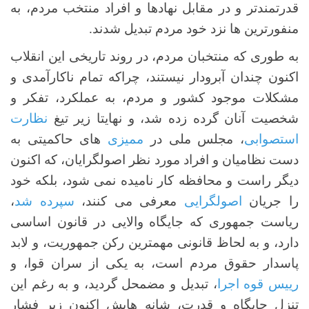
قدرتمندتر و در مقابل نهادها و افراد منتخب مردم، به
منفورترین ها نزد خود مردم تبدیل شدند.
به طوری که منتخبان مردم، در روند تاریخی این انقلاب
اکنون چندان آبرودار نیستند، چراکه تمام ناکارآمدی و
مشکلات موجود کشور و مردم، به عملکرد، تفکر و
شخصیت آنان گرده زده شد، و نهایتا زیر تیغ
نظارت
استصوابی
، مجلس ملی در
ممیزی
های حاکمیتی به
دست نظامیان و افراد مورد نظر اصولگرایان، که اکنون
دیگر راست و محافظه کار نامیده نمی شود، بلکه خود
را جریان
اصولگرایی
معرفی می کنند،
سپرده شد
،
ریاست جمهوری که جایگاه والایی در قانون اساسی
دارد، و به لحاظ قانونی مهمترین رکن جمهوریت، و لابد
پاسدار حقوق مردم است، به یکی از سران قوا، و
رییس قوه اجرا
، تبدیل و مضمحل گردید، و به رغم این
تنزل جایگاه و قدرت، شانه هایش اکنون زیر فشار