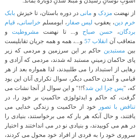
آشوبِ نوسانِ رسیدن و مبتلا شدنِ دوباره بماند.
از نهضت
مزدک
و
مانی
در دوره باستان، تا خیزش
بابک
خرم دین
، یعقوب
لیس صفار
، ابومسلم
خراسانی
،
قیام
بردگان
،
حسن صباح
و... تا نهضت
مشروطیت
و
متعاقب آن
انقلاب 57
و...، همه و همه جریان تقابلیست
بین
مستبدین
حاکم بر این سرزمین و مردمی که زیر
پای حاکمان زمینیِ مستبد له شدند، مردمی که آزادی و
رهایی از استبداد را می طلبیدند، لذا همواره بعد از هر
قیامی و آمدن حاکمی دیگر، سوال تکراری آنان این بود
که، "
پس چرا این شد
؟!!" و این سوال از آنجا نشات می
گرفت، که حاکم و ایدئولوژی حاکمیتِ بر خود را، در
تناقض با تصور
خود از حاکمیت و زندگی خدایی می
یافتند، و حال آنکه هر بار که می برخواستند، بنیادی را
در هم می کوبیدند، و بنیادی نو در می انداختند و اختیار
سروری خود را به فردی از افراد خود محول می کردند،