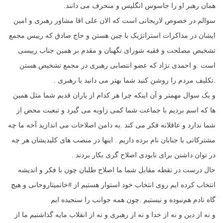
همان رهبر او را جاسوس انگلیس و منحرف می دانند.
سوالم در خصوص لاریجانی است که الان علی اقا مشاور رهبری و امین
ایشان در مذاکرات استراتژیک با چین هستن و حاج صادق که رییس مجمع
تشخیص مصلحت و فقیه شورای نگهبان و مقدم بر همین جناب رییسی
است .و احمدی نژاد که عضو انتصابی رهبری در مجمع تشخیص هستن
.تکلیف مردم را روشن کنید شما بهتر می دانید یا رهبری .
و یک سوال مهمتر و آن اینکه چرا هر کدام از یاران قدیم شما مثل همین
ها که اسم بردیم با جماعت شما کمی زاویه می گیرد و تبعیت محض از
شما ندارد و عاقلانه فکر می کند .به دامن اصلاحات می اندازید آخه ما چه
مشترکاتی با جنابان نام برده داریم . اینها در منصب های کلیدیشان هر چه
در توان داشتن برای نابودی اصلاح گری بکار بردند .
حال درست در نقطه مقابل شما ما اصلاح طلبان چون با فکر و اندیشه
انتخاب کرده ایم روی انتخاب خود استوار هستیم از #خاتمیتاروحانی و هیچ
گاه نادم هم‌نبوده و نیستیم .چون همه جوانب را سنجیده ایم
و نه از دین و نه از خدا و نه از رهبری و نه از انقلاب مایه گذاشتیم ما از