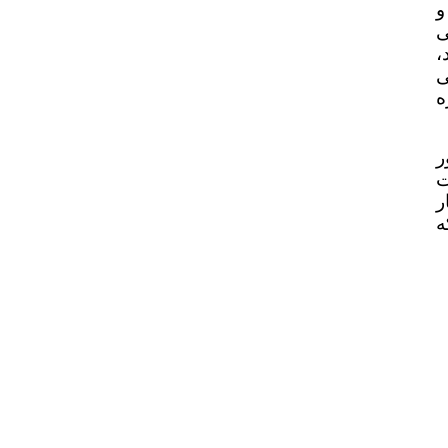
و
ی
،
ی
ه
ر
ت
ر
ه