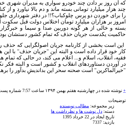
که آن روز بر دادن چند خودرو سواری به مدیران شهری خشمگ
چند هزار میلیارد تومانی بسته ماند و دم بالا نیاورد و 
را برای خوردن دو پرس چلوکباب؟!! در دفتر شهرداری جلو
امروز بر هزاران میلیارد تومان اختلاس دولت قبل سکوت ا
بسته و خالی از هر گونه دوربین صدا و سیما و خبرگزار
حاکمیت یکدست جریان حذف که تمام کشور دستشان بود چه
این است بخشی از کارنامه جریان اصولگرایی که حذف رقی
کار خود قرار داده است و البته این "جریان حذف" با این 
فقیه، انقلاب، اسلام و... اعلام می کند، در حالی که تم
در آوردن دستاوردهای انقلاب و کشور است و البته فکر نکن
"خیرالماکرین" است صحنه سحر این بداندیشِ بدآور را برهم
+
نوشته شده در چهارشنبه هفتم بهمن
۱۳۹۴
ساعت 7:57 شماره پست: 880
توضیحات
زیر مجموعه:
مطالب نویسنده
دسته:
دل نوشت ها و نظرداشت ها
تاریخ ایجاد در 22 خرداد 1395
بازدید: 7337