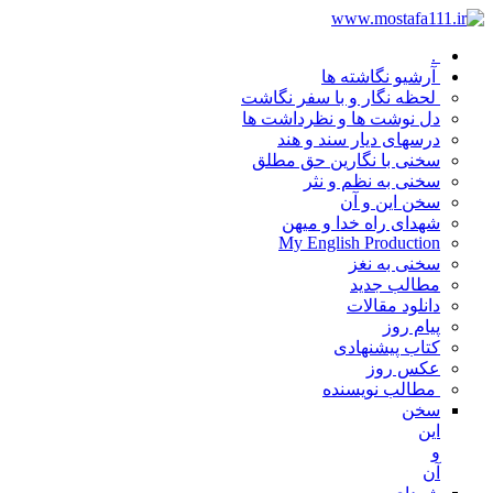
.
آرشیو نگاشته ها
لحظه نگار و با سفر نگاشت
دل نوشت ها و نظرداشت ها
درسهای دیار سند و هند
سخنی با نگارین حق مطلق
سخنی به نظم و نثر
سخن این و آن
شهدای راه خدا و میهن
My English Production
سخنی به نغز
مطالب جدید
دانلود مقالات
پیام روز
کتاب پیشنهادی
عکس روز
مطالب نویسنده
سخن
این
و
آن