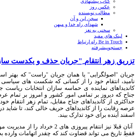
کتاب پیشنهادی
عکس روز
مطالب نویسنده
سخن این و آن
شهدای راه خدا و میهن
سخنی به نغز
لینک های مفید
Be in Touch راه ارتباط
جستجوپیشرفته
تزریق زهر انتقام ِ"جریان حذف و یکدست ساز
جریان "اصولگرایی" یا همان جریان "راست" که بهتر ا
نامید، انتقام خود را از کسانی که شکست های سیاسی 
جناح
که دیروز بر تمامی امور کشور و امروز بر تمام عرص
حداکثری از کاندیداهای جناح مقابل، تمام زهر انتقام خود 
اسفند آینده برای خود تدارک بیند.
آنان قبلا نیز انتقام پیروزی ها
فقط تاریخ می تواند قضاوت کند که چقدر اتهامات وارده 