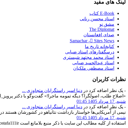
لینک
های مفید
E-Book کتاب
استاد محسن رنانی
مشق نو
The Diplomat
صدای افغانستان
Samachar - ُSites News
کتابخانه تاریخ ما
درسگفتارهای استاد ضیایی
استاد محمد مجتهد شبستری
استاد عبدالحمید ضیایی
استاد مصطفی ملکیان
نظرات
کاربران
- یک نظر اضافه کرد در
دنیا اسیر راستگرایان متجاوزی‌ ...
«اصلاح طلب، اصولگرا؟ دیگه تمومه ماجرا!» گفت‌وگو با دکتر پرویز_
شنبه, 17 مرداد 1405 01:45
- یک نظر اضافه کرد در
دنیا اسیر راستگرایان متجاوزی‌ ...
نیمی از آمریکایی‌ها خواستار بازداشت نتانیاهو در کشورشان هستند ️
شنبه, 17 مرداد 1405 01:45
استفاده از کلیه مطالب این سایت با ذکر منبع بلامانع است
stafa111ir