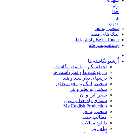
شهدای
راه
خدا
و
میهن
سخنی به نغز
لینک های مفید
Be in Touch راه ارتباط
جستجوپیشرفته
.
آرشیو نگاشته ها
لحظه نگار و با سفر نگاشت
دل نوشت ها و نظرداشت ها
درسهای دیار سند و هند
سخنی با نگارین حق مطلق
سخنی به نظم و نثر
سخن این و آن
شهدای راه خدا و میهن
My English Production
سخنی به نغز
مطالب جدید
دانلود مقالات
پیام روز