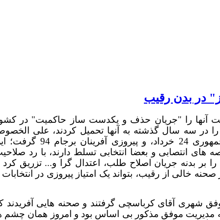
" در بدن رقیب
ست آنها را "جریان حذف و یکدست ساز حاکمیت" در کشو
را در سه سال گذشته به آنها تحمیل کردند، علی الخصو
کاندیداهای نماینده ی حماسه سازان انتخابات ریاست جمهوری 24 خرداد، و پیروزی آفرینان برجام 
ه های انتصابی و بعضا انتخابی تسلط دارند،
با رد صلاحی
را بر بدنه جریان اصلاح طلب، اعتدال گرا و... تزریق کرد ت
ی 2 خرداد را از مدیریت موفق شهری آقای کرباسچی گرفتند و صحنه هایی آفریدند ک
به مدیریت موفق مذکور بی اساس بود و امروز همان چشم ه