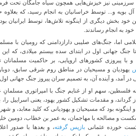
ابی سرزمینی نیز خیزش‌هایی همچون سیاه جامگان تحت فر
ل بویه و... توسط خراسانیان به انجام رسید، که بعلاوه ح
ین خود بخش دیگری از اینگونه تلاش‌ها، توسط ایرانیان بو
خود به انجام رساندند.
ی اما، جنگ‌های صلیبی دارازدامنی که رومیان با مسلما
تا جنگ جهانی اول در ابتدای سده بیستم میلادی، که این
و با پیروزی کشورهای اروپایی، بر حاکمیت مسلمانان ت
س
یهودیان و مسیحیان در مناطق روم شرقی سابق، دوباره
ر آمد، و آینده آن، به تصمیم‌ سران پیروز جنگ جهانی اول 
 که فلسطین، سهم او از غنایم جنگ با امپراتوری مسلمانِ عث
از گرداند، و مقدمات تشکیل کشور یهود، یعنی اسراییل را، ب
 اینگونه بود که مسیحیان و یهودیانی که کلید معابد، و ش
کست و مصالحه با مهاجمان، به عمر بن خطاب، دومین خل
شکست خورده عثمانی
بازپس گرفته
، و بعدها با صدور اعلا