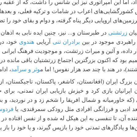
اد، اما این امپراتوری نیز این شانس را داشت، که از عقبه
 کشورگشایی‌های اعراب در شامات و ترکیه فعلی، و بعدها 
ین‌های اروپایی دیگر پناه گرفته، و دوام و بقای خود را تض
نیان
زرتشتی
در طبرستان و... نیز، چنین ایده نابی به اذ
راهبردی موجود در بین
برادران تنی
آریایی
هندوی
خود، در
ر داده، و آئین و میراث زرتشت، و موجودیت فرهنگ ایرانی خ
م بود که اکنون بزرگترین اجتماع زرتشتیان باقی مانده در
تند)، در هند با چند صد هزار نفوس! اما م
وثر و سرآمد
، ادا
بزرگ ایران (افغانستان، کاشغر، پاکستان، تاجیکستان، ازبک
ایرانیان بازی کرد و خیزش بازیابی ایران تمدنی، برای 
که خاورمیانه و شمال افریقا را شخم زد و در نوردید، و به
عد ادبی و فرزانگی افرادی مثل رودکی سمرقندی، یا
فردو
ه آن، تا تنفسی به این هیکل له شده و از نفس افتاده در زی
 و یادگارهای تمدنی خود را بازپس گیرند، و یا خود را باز یاب