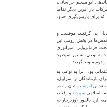
ماندهی ابو مسلم خراسانی،
رکات باز آفرین دیگر نقاط
د که برای بازپس‌گیری حدود
نان پی گرفتند، موفقیت و
 تلاش‌ها در بخش رومی این
حت فرمانروایی امپراتوری
 به نوعی، به زیر سیطره
و دوم منوط گردید.
مانی بود، آنرا به نوعی به
رای بازماندگان از اسراییل،
هر مقدس
اورشلیم
‌شان را، در
یفه اسلامی
سپردند
و رفتند،
میه لرد بالفور (وزیرخارجه