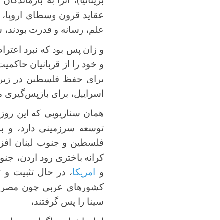
بریتانیا)، آنرا به بازماندگان
عقاید قرون وسطای اروپا، و
علم، رسانه و قدرت بودند، س
و زان پس بود که نبرد اعترا
و خود را از قربانیان حاکمی
برای حفظ فلسطین در زیر 
اسراییل، برای بازپس‌گیری م
توسعه سرزمینی دارد، و ب
فلسطین و جنوب لبنان افزو
کرانه باختری رود اردن، جنو
و
امریکا
، در حال تثبیت و
کشورهای عربی چون مصر، م
سینا را پس گرفتند،