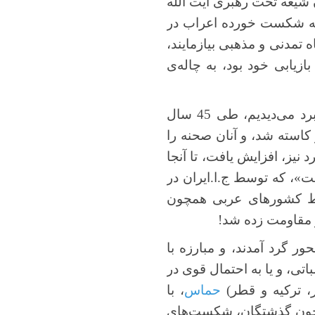
ن شیعه تحت رهبری آیت الله
داعیه‌دار رهبری جبهه شکست خورده اعراب در
اه تمدنی و مذهبی بیازمایند،
زیابی خود بود، به چاله‌ی
اما به عکس گذشته که اتحاد در حرکت ضد اسراییلی را، در میان «السابقون» این نبرد می‌دیدیم، طی 45 سال
 کاسته شد، و آنان صحنه را
نیز، افزایش یافت، تا آنجا
مت»، که توسط ج.ا.ایران در
وسط کشورهای عربی همچون
 مقاومت زده شد!
ر گرد آمدند، و مبارزه با
اتی، و یا به احتمال قوی در
 ترکیه و قطر)
حماس
، با
 محور نیز، همچون گذشتگان، شکست‌های