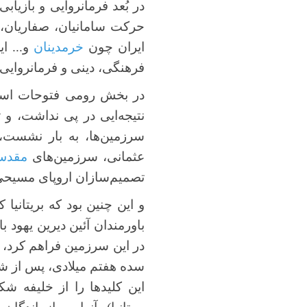
در بُعد فرمانروایی و بازی
حرکت سامانیان، صفاریان، آ
ایران چون
خرمدینان
و... ا
فرهنگی، دینی و فرمانروایی 
در بخش رومی فتوحات اسلام
نتیجه‌ایی در پی نداشت، و 
سرزمین‌ها، به بار نشست، 
عثمانی، سرزمین‌های
مقد
تصمیم‌سازان اروپای مسیحی د
و این چنین بود که بریتانیا
باورمندان آئین دیرین یهود ب
در این سرزمین فراهم کرد، و
سده هفتم میلادی، پس از ش
این کلیدها را از خلیفه 