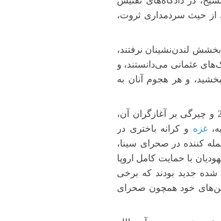
یح، در دادگاه‌های تفتیش
ن، از حیث سردمداری ثروت،
 بخشش لندن‌نشینان نرفتند،
‌های عثمانی می‌دانستند، و
شید، و هر هجوم آنان به
همان سناریویی که این روزها شاهدیم، که اسراییل در پس غلبه بر حمله 7 اکتبر 2023 و چیرگی بر آغازگران آن،
ه،
غزه
و کرانه باختری در
له کننده در صحرای سینا،
ودیان با حمایت کامل اروپا
شده جدید بودند که برخی
ین‌های خود همچون صحرای