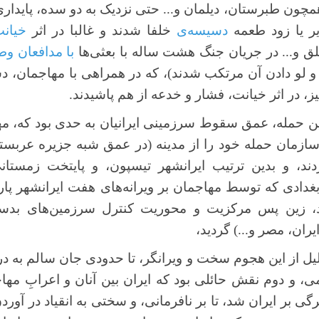
همچون طبرستان، دیلمان و... حتی نزدیک به دو سده، پایدار
دیر یا زود طعمه
دسیسه‌‎ی
خلفا شدند و غالبا در اثر
خیان
 و... در جریان جنگ هشت ساله با بعثی‌ها
با مدافعان وط
لو دادن آن مرتکب شدند)، که در همراهی با مهاجمان، د
یز، در اثر خیانت، فشار و خدعه از هم پاشیدند.
 این حمله، عمق سقوط سرزمینی ایرانیان به حدی بود که، مه
سازمان حمله خود را از مدینه (در عمق شبه جزیره عربست
ند، و بدین ترتیب ایرانشهر تیسپون، و پایتخت زمستان
بغدادی که توسط مهاجمان بر ویرانه‌های هفت ایرانشهر پارس
د، زین پس مرکزیت و محوریت کنترل سرزمین‌های بدست
ن، مصر و...) گردید،
لیل از این هجوم سخت و ویرانگر، تا حدودی جان سالم به در ب
 و دوم نقش حائلی بود که ایران بین آنان و اعرابِ مهاج
بر ایران شد، تا بر نافرمانی، و سختی به انقیاد در آوردن 