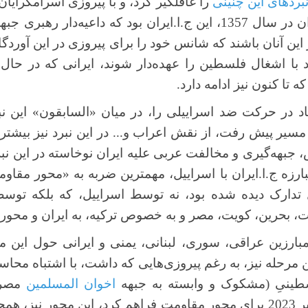
بردهای این چنینی
را غافلگیر کرد، و با پیروزی اسرامگرایا
سید روح الله خمینی در ایران در سال 1357، این ج.ا.ایران بود که 
ار این آنان باشند که شانس خود را برای پیروزی در این آوردگ
ا اشغال فلسطین را عهده‌دار شوند، ایرانی که در حال با
تا کنون نیز ادامه دارد.
مسیر پیش رفت، از نقش اعراب و... در این نبرد نیز بیشتر
جبهه‌گیری و مخالفت عربی علیه ایران نوخاسته در این نبرد 
بارزه ج.ا.ایران با اسراییل، مهمترین ضربه به «محور مقاو
 تدارک دیده شده بود، نه توسط اسراییل، که بلکه ت
ت، بحرین، کویت، مصر و به خصوص ترکیه، به ایران و محور
رزین عراقی، سوری، لبنانی، یمنی و ایرانی حول این محو
ن مرحله نیز، به رغم پیروزی‌هایی که داشت، با اشتباه محاسب
ینیِ (مشکوک و وابسته به جبهه
اخوان المسلمین
مصر،
آفریدن حمله متهورانه 7 اکتبر 2023 برای محور مقاومت فراهم کرد، این