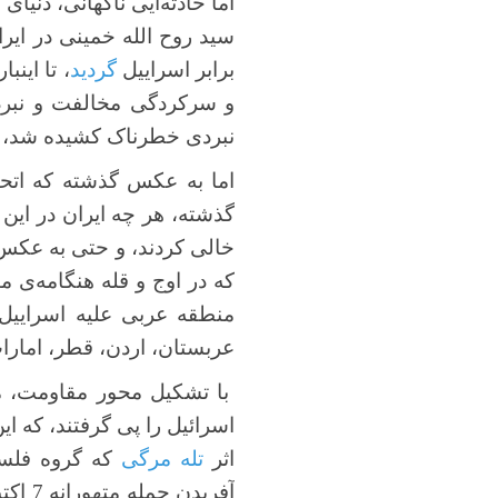
اما حادثه‌ایی ناگهانی، دنیای
ن
برابر اسراییل
گردید
، تا اینب
و سرکردگی مخالفت و نبرد ب
نبردی خطرناک کشیده شد، که 
گذشته، هر چه ایران در این 
خالی کردند، و حتی به عکس، 
که در اوج و قله هنگامه‌ی م
منطقه عربی علیه اسراییل
عربستان، اردن، قطر، امارا
با تشکیل محور مقاومت، مبا
اسرائیل را پی گرفتند، که ای
اثر
تله مرگی
که گروه فلسط