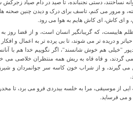
نه نساختند، دستی نجنبانده، تا صید در دام صیاد زجرکش شو
ه، و مرور می کنم، تاسف برای درک و دیدن چنین صحنه هایی
، و ای کاش، ای کاش هایم به هوا می رود.
م هاییست، که گریبانگیر انسان است، و از قضا روز به 
اتر و دریده تر می شوند، تا بی پرده تر به اعمال و افکار ن
ور "خیلی هم خوش شانسند"، اگر نگوییم خدا هم با آنا
می گردند، و قاه قاه به ریش همه منتظران خلاصی می خن
 می گیرند، و از شراب خون کاسه سر جوانمردان و شیرزن
.
یی از موسیقی، مرا به خلسه بیدردی فرو می برد، تا مخدری
 و می فرساید.