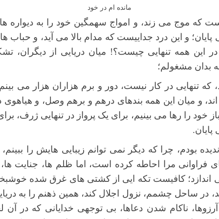
مانده ام در خود
است که موج می زند، و امواج سهمگین خود را به دیواره ه
یان؛ و این درد جداییست که مدام بالا می آید، و حباب ها
، در این همه تنهایی چیست؟! میان دریایی از دیگران، تشک
ه بدان مشغولم؛
 که تنهایی در کار نیست، دور و برم هزاران هزار می بینم، 
 اند، و میان این همه بندهای درهم و برهم وصل، و هیاهوی دا
باز خود را رها می بینیم، برای یک پرواز در تنهایی ژرف، 
پایان.
ندیده بودم، چرا که دیگر نمی توانم زیبایی هایش را ببین
ی فراوانی مرا احاطه کرده است، اما ظلم ها، جنایت ها، د
ی اندازد؛ کافیست تکه ایی از کشتی های غرق شده خوشبختی
در ساحل چشمم، نزول اجلال کند، همین ذهنم را به دریایی 
وها، ناکام شدن دعاها، بی توجهی خدایانی که در آن لح