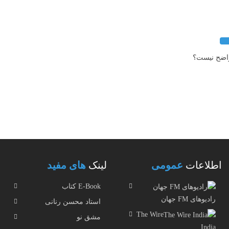
 واضح نیست؟
اطلاعات
عمومی
لینک
های مفید
E-Book کتاب
رادیوهای FM جهان
استاد محسن رنانی
The Wire
مشق نو
India