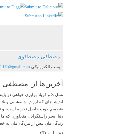
مصطفی مصطفوی
پست الکترونیکی
fa111@gmail.com
آخرین‌ها از مصطفی
نسل Z و فریاد برابری خواهی در پایتخت طبقه برهمنان راستگرای متکبر هندو
اندیشه‌های که ارزش جانفشانی و تل
«تصمیم‌ خوب حاصل تجربه‌ است، و تج
دنیا اسیر راستگرایان متجاوزی‌ که ما 
زندگان‌مان بیش از مردگان‌مان به خطابِ
نظرات (
0
)