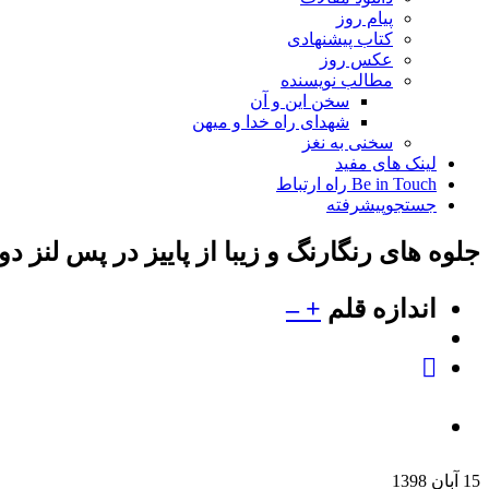
پیام روز
کتاب پیشنهادی
عکس روز
مطالب نویسنده
سخن این و آن
شهدای راه خدا و میهن
سخنی به نغز
لینک های مفید
Be in Touch راه ارتباط
جستجوپیشرفته
جلوه های رنگارنگ و زیبا از پاییز در پس لنز د
اندازه قلم
+
–
15 آبان 1398