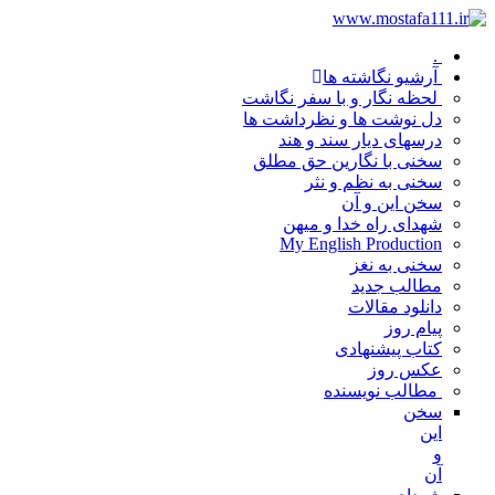
.
آرشیو نگاشته ها
لحظه نگار و با سفر نگاشت
دل نوشت ها و نظرداشت ها
درسهای دیار سند و هند
سخنی با نگارین حق مطلق
سخنی به نظم و نثر
سخن این و آن
شهدای راه خدا و میهن
My English Production
سخنی به نغز
مطالب جدید
دانلود مقالات
پیام روز
کتاب پیشنهادی
عکس روز
مطالب نویسنده
سخن
این
و
آن