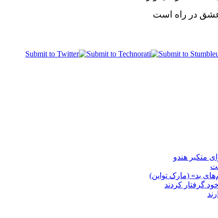
ز عشق در راه است
شت
ای بد» (مارک تواین)
خود گرفتار کردند
رند