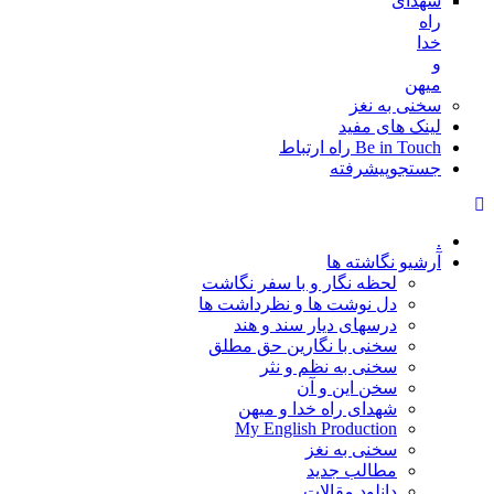
شهدای
راه
خدا
و
میهن
سخنی به نغز
لینک های مفید
Be in Touch راه ارتباط
جستجوپیشرفته
.
آرشیو نگاشته ها
لحظه نگار و با سفر نگاشت
دل نوشت ها و نظرداشت ها
درسهای دیار سند و هند
سخنی با نگارین حق مطلق
سخنی به نظم و نثر
سخن این و آن
شهدای راه خدا و میهن
My English Production
سخنی به نغز
مطالب جدید
دانلود مقالات