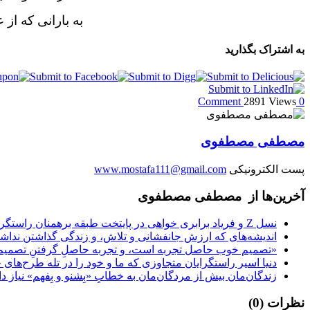
به بارانی که ا
به اشتراک بگذارید
2891 Views
0 Comment
مصطفی مصطفوی
پست الکترونیکی
www.mostafa111@gmail.com
آخرین‌ها از مصطفی مصطفوی
نسل Z و فریاد برابری خواهی در پایتخت طبقه برهمنان راستگرای متکبر هندو
اندیشه‌های که ارزش جانفشانی و تلاش، و زندگی گذاشتن ندا
«تصمیم‌ خوب حاصل تجربه‌ است، و تجربه حاصلِ گرفتنِ تصمیم‌ه
دنیا اسیر راستگرایان متجاوزی‌ که ما و خود را در تله طرح‌های 
زندگان‌مان بیش از مردگان‌مان به خطابِ «بِشنو و بِفهم» نیاز دا
نظرات (
0
)