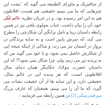
از متافیزیک و ماورای الطبیعه می گوید که "پشت این
چیزهایی که ما می بینیم حقیقتی هم هست، افلاطون
هم به این امر رسیده بود، و در جریان نظریه
عالم مُثُل
خود، آن را بیان داشت، جناب مولوی بلخی نیز در همین
رابطه داستان زیبا و تامل برانگیز آن شکارچی را مطرح
می کند، که سرش پایین است و به سایه پرندگان در
پرواز در آسمان تیر می زند، و شاکی از اینکه نتیجه ایی
از شکارش حاصل نمی شود، و با خود می گوید من که
به پرنده تیر می زنم، ولی چرا شکار نمی شود؟! که این
داستان حضرت مولانا، حکایتگر همان دنیای مثال
افلاطونی است، که هر پدیده ایی در عالم مثال،
حقیقتی دارد، و این سایه ها از آن حقیقت نشات می
گیرد، که ما آن را می بینیم. همچنان که عارف بزرگ
میرفندرسکی
[2]
در همین رابطه می فرمایند :
چرخ با این اختران نغز و خوش زیباستی صورتی در