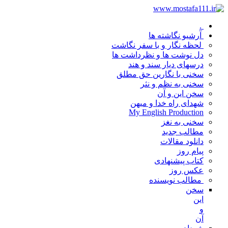
.
آرشیو نگاشته ها
لحظه نگار و با سفر نگاشت
دل نوشت ها و نظرداشت ها
درسهای دیار سند و هند
سخنی با نگارین حق مطلق
سخنی به نظم و نثر
سخن این و آن
شهدای راه خدا و میهن
My English Production
سخنی به نغز
مطالب جدید
دانلود مقالات
پیام روز
کتاب پیشنهادی
عکس روز
مطالب نویسنده
سخن
این
و
آن