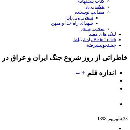
کتاب پیشنهادی
عکس روز
مطالب نویسنده
سخن این و آن
شهدای راه خدا و میهن
سخنی به نغز
لینک های مفید
Be in Touch راه ارتباط
جستجوپیشرفته
خاطراتی از روز شروع جنگ ایران و عراق در 31 شهریور 1359
اندازه قلم
+
–
28 شهریور 1398