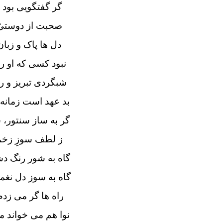
گر گفتگویی بود 
صحبت از دوستیُ،
دل ها پاک و زبان
نبود کسی که او ر
شبگردی تبریز و ر
بد عهد است زمانه،
گر به ساز سنتور، 
ز لطف سوزِ زخم
گاه به شور رنگ دش
گاه به سوز دل نغمه
راه ها گر می زدم
نوا هم می خواند مر