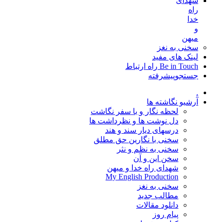
شهدای
راه
خدا
و
میهن
سخنی به نغز
لینک های مفید
Be in Touch راه ارتباط
جستجوپیشرفته
.
آرشیو نگاشته ها
لحظه نگار و با سفر نگاشت
دل نوشت ها و نظرداشت ها
درسهای دیار سند و هند
سخنی با نگارین حق مطلق
سخنی به نظم و نثر
سخن این و آن
شهدای راه خدا و میهن
My English Production
سخنی به نغز
مطالب جدید
دانلود مقالات
پیام روز