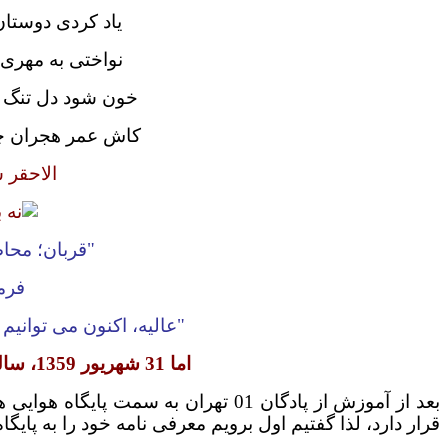
یاد کردی دوستان
نواختی به مهری 
خون شود دل تنگ "
کاش عمر هجران چ
الاحقر 
"قربان؛ محا
فرما
"عالیه، اکنون می توانیم
اما 31 شهریور 1359، سالروز آغاز جنگ ایران و عراق
بعد از آموزش از پادگان 01 تهران به س
قرار دارد، لذا گفتیم اول برویم معرفی نامه خود را به پایگ