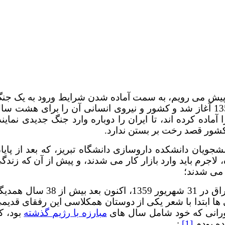
 پیش می رویم، به سمت آماده شدن شرایط ورود به یک جن
تمام عیار و نابودگر دیگر؛ مثل جنگی که در 31 شهریور 1359 آغاز شد و کشور و نیروی انسانی آن را برای هشت س
ماده کرده اند، تا ایران را دوباره وارد جنگ جدیدی نمایند
شور قصد رخت بر بستن ندارد.
جویان دانشکده داروسازی دانشگاه تبریز، که بعد از پایا
اجرم باید وارد بازار کار می شدند، و پیش از آن که زندگ
م می شدند؛
و از قضا اعزام آنان مصادف گردید با آغاز جنگ ایران و عراق در 31 شهریور 1359، اکنون بعد بیش از 8
ی ها ابتدا با شعر یکی از دوستان همکلاسی این رفقای قدیم
دورانی که خود شامل سال های
مبارزه با رژیم گذشته
بود، ک
ده بودم
[1]
: