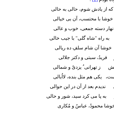
 از یادش شوم، حالی به حالی
خوشا با محتسب، آن بی خیالی
 نهار دسته جمعی، خوب و عالی
ه راه "شاه گلی" با جیب خالی
خوشا آن شام سلفِ ده ریالی
 فریدُ، سبتی و دکتر جلالی
ش ز تهرانی ُ یزدیُ و شمالی
ت، یکی هم مثل بنده، لااُبالی
 ندیدم بعد از آن در این حوالی
 به پا می کرد سید، شور و حالی
شا محمودُ، عباسُ و مُکاری