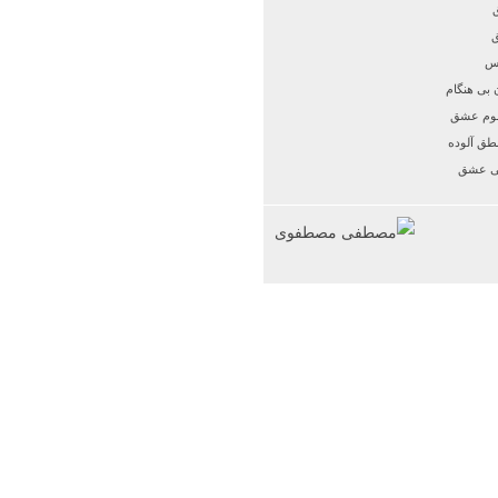
س
 بی هنگام
وم عشق
طق آلوده
ی عشق