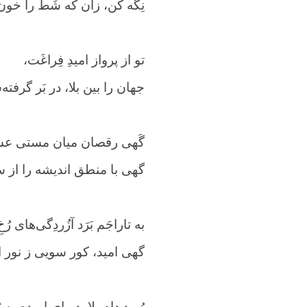
نِگَه ‌کن، زآن که شَط را خو
تو از پرواز امیدِ فِراغَت،
جهان را بین بلا، در بَر گرفت
گَهی رقصان میان مستی ع
گهی با منطق اندیشه را از 
به تاراجَم بَرَد آزُردِگی‌های ر
گهی امید، کور سویی ز نور 
رُبود دام بلا، دریای امیدم به ر