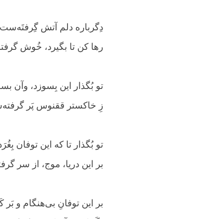
دِگرباره دلم آتش گِرفتَه‌
رها کن تا بگیرد، خُوش گرفت
تو بُگذار این بِسوزد، وآن بس
زِ خاکستر ققنوس پَر گرفته
تو بُگذار تا که این توفان بِغُرَد
بر این دریا، موج، از سر گر
بر این توفانِ بی‌هنگام و بَر کَ