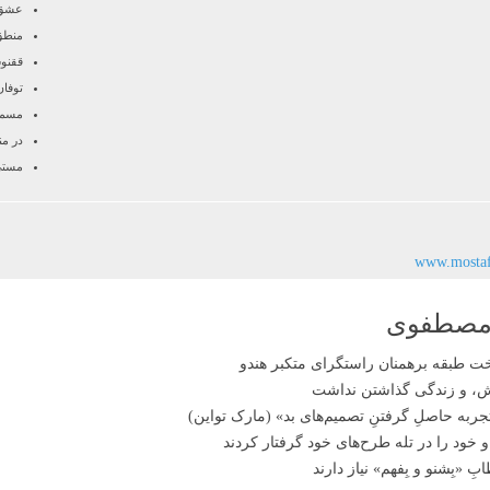
عشق
منطق
ققنو
توفان
مسم
در من
مست
www.mosta
 مصطفوی
اش، و زندگی گذاشتن نداشت
ربه حاصلِ گرفتنِ تصمیم‌های بد» (مارک تواین)
و خود را در تله طرح‌های خود گرفتار کردند
 «بِشنو و بِفهم» نیاز دارند