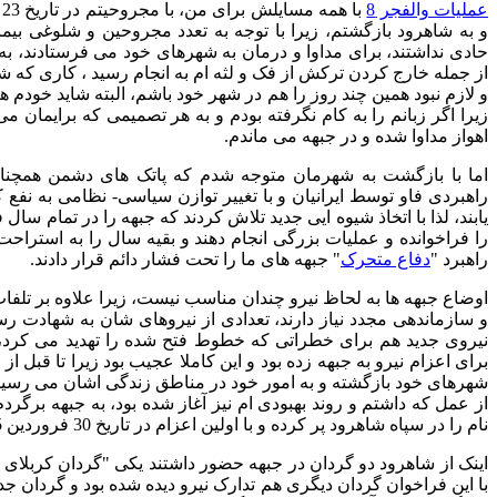
عملیات والفجر 8
و به شاهرود بازگشتم، زیرا با توجه به تعدد مجروحین و شلوغی 
حادی نداشتند، برای مداوا و درمان به شهرهای خود می فرستادند، به 
از جمله خارج کردن ترکش از فک و لثه ام به انجام رسید ، کاری که ش
و لازم نبود همین چند روز را هم در شهر خود باشم، البته شاید خودم 
زیرا اگر زبانم را به کام نگرفته بودم و به هر تصمیمی که برایمان م
اهواز مداوا شده و در جبهه می ماندم.
راهبردی فاو توسط ایرانیان و با تغییر توازن سیاسی- نظامی به نفع
یابند، لذا با اتخاذ شیوه ایی جدید تلاش کردند که جبهه را در تمام سال
را فراخوانده و عملیات بزرگی انجام دهند و بقیه سال را به استراحت 
راهبرد "
دفاع متحرک
" جبهه های ما را تحت فشار دائم قرار دادند.
اوضاع جبهه ها به لحاظ نیرو چندان مناسب نیست، زیرا علاوه بر تلف
و سازماندهی مجدد نیاز دارند، تعدادی از نیروهای شان به شهادت رسید
نیروی جدید هم برای خطراتی که خطوط فتح شده را تهدید می کرد،
برای اعزام نیرو به جبهه زده بود و این کاملا عجیب بود زیرا تا قبل از
شهرهای خود بازگشته و به امور خود در مناطق زندگی اشان می رسیدند،
از عمل که داشتم و روند بهبودی ام نیز آغاز شده بود، به جبهه برگردم
نام را در سپاه شاهرود پر کرده و با اولین اعزام در تاریخ 30 فروردین 1365 به جبهه بازگشتم.
اینک از شاهرود دو گردان در جبهه حضور داشتند یکی "گردان کربلای ی
با این فراخوان گردان دیگری هم تدارک نیرو دیده شده بود و گردان ج