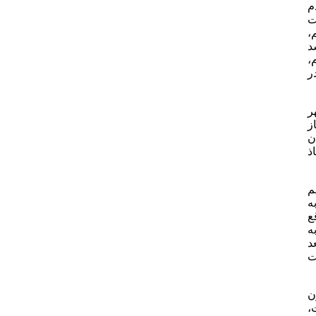
ردم
ت
،
د
،
ر
ر8 و تصرف شهر
ز
ن
ذ
م
ه
ع
ه
د
ت
ن
،