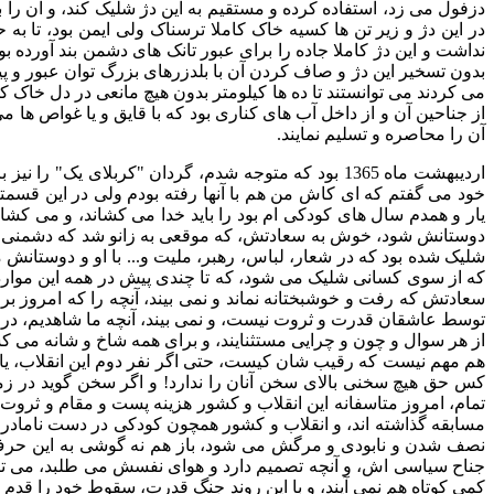
دزفول می زد، استفاده کرده و مستقیم به این دژ شلیک کند، و آن را ب
در این دژ و زیر تن ها کسیه خاک کاملا ترسناک ولی ایمن بود، تا ب
نداشت و این دژ کاملا جاده را برای عبور تانک های دشمن بند آورده بو
بدون تسخیر این دژ و صاف کردن آن با بلدزرهای بزرگ توان عبور و پیش
می کردند می توانستند تا ده ها کیلومتر بدون هیچ مانعی در دل خاک ک
از جناحین آن و از داخل آب های کناری بود که با قایق و یا غواص ها م
آن را محاصره و تسلیم نمایند.
اردیبهشت ماه 1365 بود که متوجه شدم، گردان "کربلای یک"
خود می گفتم که ای کاش من هم با آنها رفته بودم ولی در این قسمتکد
یار و همدم سال های کودکی ام بود را باید خدا می کشاند، و می کشاند 
دوستانش شود، خوش به سعادتش، که موقعی به زانو شد که دشمنی آش
شلیک شده بود که در شعار، لباس، رهبر، ملیت و... با او و دوستانش م
که از سوی کسانی شلیک می شود، که تا چندی پیش در همه این موارد 
سعادتش که رفت و خوشبختانه نماند و نمی بیند، آنچه را که امروز ب
توسط عاشقان قدرت و ثروت نیست، و نمی بیند، آنچه ما شاهدیم، در ح
از هر سوال و چون و چرایی مستثنایند، و برای همه شاخ و شانه می کش
هم مهم نیست که رقیب شان کیست، حتی اگر نفر دوم این انقلاب، یا ف
کس حق هیچ سخنی بالای سخن آنان را ندارد! و اگر سخن گوید در
تمام، امروز متاسفانه این انقلاب و کشور هزینه پست و مقام و ثرو
مسابقه گذاشته اند، و انقلاب و کشور همچون کودکی در دست نامادری
نصف شدن و نابودی و مرگش می شود، باز هم نه گوشی به این حرف ب
جناح سیاسی اش، و آنچه تصمیم دارد و هوای نفسش می طلبد، می تا
کمی کوتاه هم نمی آیند، و با این روند جنگ قدرت، سقوط خود را قدم ب