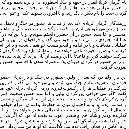
نام گردان کربلا آنقدر در جبهه و جنگ اسطوره ایی و بِرَند شده بود که
در چنین اعزامی تعداد نیروها از یک گردان فراتر رفت و مجبور می ش
گردان جدید را نام دیگری بگذارند، و با افزودن پسوند "یک" و "دو" به نام
رزمندگان گردان کربلای یک بعد از مدت ها حضور در جنگ و تحمل م
بعد از مرخصی کوتاهی آنان نیز قصد بازگشت به صحنه جنگ را داشتند، 
محسن و آقا سید حسن در آن حضور داشتم بپیوندم، و یا این که در گرد
عملیات جدیدی را می داد و با خود می گفتم، فراخوان در این زمان
عملیاتی متعاقب و یا در ادامه والفجر هشت خواهیم داشت، و با این ا
فرسوده و ضربه خورده تلقی خواهد شد و مطمئن باید بود که گردان ک
شرکت خواهند کرد، و قاعدتا با این وصف از آنان برای کارهای ساده 
دو را بر حضور در گردان کربلای یک و همراه شدن با آقا سید حسن و
صورت گرفت.
این بار اولم بود که بعد از اولین حضورم در جنگ و در جریان حضو
خودمان شاهرود، عازم جنگ می شدم و پیش خود می گفتم که زین پ
شرکت در عملیات ها را در کسوت نیروی رزمی گردانی برای خود صد د
گفت "اگر می خواهی این گردان بیایی با آقا سید حسن صحبت کنم ت
گردان کربلای یک بود و با صحبت مختصری این انتقال ممکن و شدنی بو
و صدمه دیده اید و به احتمال قوی به خطوط پدافندی اعزام خواهید 
احتمال اعزام گردان ما به عملیات احتمالی بیشتر خواهد بود" و ب
گذارنده بودیم و شاید هم او سفیر دعوت به نقطه ای بود که اگر می ر
شدم، اما پشت و پناه کودکی ام را رها کردم و به عشق شرکت در عملیات
زدم، کاش در همان راهی قدم می گذاشتم که او به من نشان داد. افسو