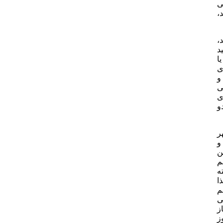
ی
،
،
د
ا
ی
و
ی
ی
و
ر
و
ن
م
ه
ا
م
ی
ز
ز