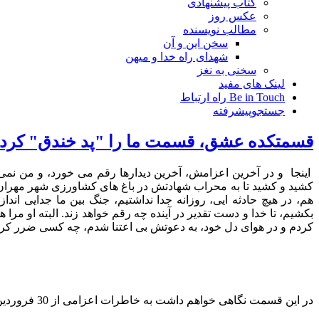
کتاب پیشنهادی
عکس روز
مطالب نویسنده
سخن این و آن
شهدای راه خدا و میهن
سخنی به نغز
لینک های مفید
Be in Touch راه ارتباط
جستجوپیشرفته
قسمتکده عشق، قسمت ما را "پد خندق" کرد
اینجا و در آخرین اعزامش، آخرین دیدارها رقم می خورد، و من ن
کشید و کشید تا به محراب شهادتش در باغ های کشاورزی شهر مهران برد
هم، در هیچ حادثه ایی، روزانه جدا نداشتیم، جنگ بین ما جدایی اندازد 
بکشیم، تا خدا و دست تقدیر در آینده چه رقم خواهد زند. البته او مرا 
کردم و در هوای دل خود، به دعوتش بی اعتنا شدم، چه کسی ضرر کرد
در این قسمت نگاهی خواهم داشت به خاطرات اعزامی از 30 فروردین1365، که در خرداد 1365، شهادت آقا سید محسن بدان پایان داد.