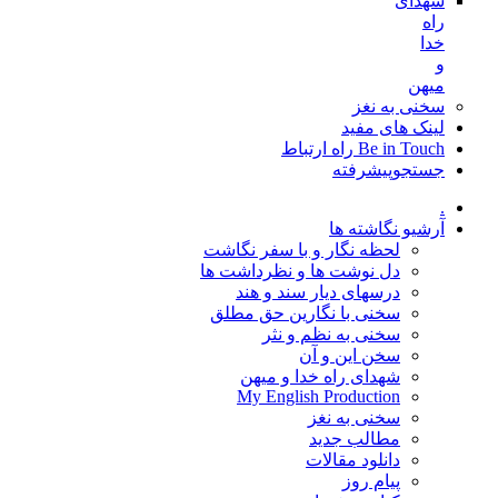
شهدای
راه
خدا
و
میهن
سخنی به نغز
لینک های مفید
Be in Touch راه ارتباط
جستجوپیشرفته
.
آرشیو نگاشته ها
لحظه نگار و با سفر نگاشت
دل نوشت ها و نظرداشت ها
درسهای دیار سند و هند
سخنی با نگارین حق مطلق
سخنی به نظم و نثر
سخن این و آن
شهدای راه خدا و میهن
My English Production
سخنی به نغز
مطالب جدید
دانلود مقالات
پیام روز