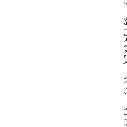
ا
یلومتری اهواز،
ه
ه
ه
ز
ه
ی
خ
ر
ن
ه
ی
ه
ی
پ
ه
ن