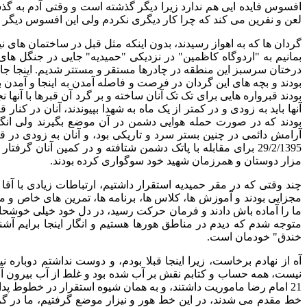
افسوس فایده ایی هم ندارد زیرا دیگر گذشته است و وقتی آدم به گذ
لعن و نفرین می کند که چرا کار دیگری نکردم ولی این افسوس دیگر 
بمانیم به "اردوگاه کاظمین" در نزدیکی "حمیدیه" جایی در جنگل های 
درختان سرسبز این منطقه در چادرها مستقر و مستتر شدیم. اینجا جایی 
بودند و بچه های این گردان در فرصت و فاصله آمدن به اینجا و آمد
بودند قبرواره هایی برای تک تک آنان ساخته و بر گرد آن قبرها با آنها 
آنها باید به زودی و در کمتر از یک ماه به شهدا بپیوندند، آنان در کنا
بودند که در صورت حمله هوایی دشمن در آن موضع بگیرند ولی انگار 
آرامش دائمی در چنین بستر سرد و تاریکی بود، و آنان به زودی در قب
29/2/1395 برای مقابله با پاتک دشمن شتافته و در کمین آنان گر
مزار دوستان و همرزمان شهید خود سوگواری کرده بودند.
چند وقتی که در مقر حمیدیه استقرار داشتیم، ارتباطات زیادی با آقا
مجزایی بودند و آموزش ها، کلاس ها، برنامه ها، تمرین های خاص و مجزا
ما را آماده باش دادند و فرمان حرکت رسید، در دل خود خیلی خوشحال 
متوجه شدم که دیدم در مناطق هورها هستیم و انگار اینجا برایم آشن
خندق" خودمان است.
آه از نهادم برخاست، زیرا اینجا قبلا بودم، و دوست نداشتم دوباره 
نیست، همه حساب و کتابم نقش بر آب شده بود و غلط از آب بیرون آمد
21 امام رضا ماموریت داشتند، و به همان شیوه استقرار در خطوط پ
خط مقدم می شدند، در این خط هور و نیزار موضع گرفتیم، ما در گر