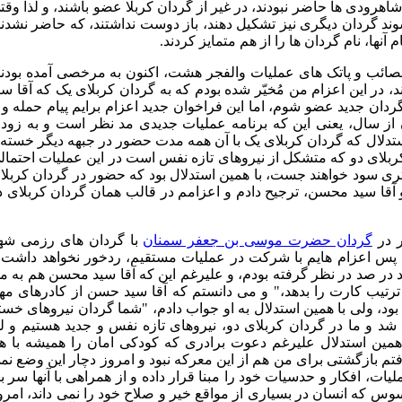
 شاهرودی ها حاضر نبودند، در غیر از گردان کربلا عضو باشند، و لذا وقت
وند گردان دیگری نیز تشکیل دهند، باز دوست نداشتند، که حاضر نشدند
 آنها، نام گردان ها را از هم متمایز کردند.
صائب و پاتک های عملیات والفجر هشت، اکنون به مرخصی آمده بودند
در این اعزام من مُخیّر شده بودم که به گردان کربلای یک که آقا سی
ان جدید عضو شوم، اما این فراخوان جدید اعزام برایم پیام حمله و ی
 از سال، یعنی این که برنامه عملیات جدیدی مد نظر است و به زود
ستدلال که گردان کربلای یک با آن همه مدت حضور در جبهه دیگر خسته 
ربلای دو که متشکل از نیروهای تازه نفس است در این عملیات احتمال
تری سود خواهند جست، با همین استدلال بود که حضور در گردان کربلا
 آقا سید محسن، ترجیح دادم و اعزامم در قالب همان گردان کربلای د
ر در
گردان حضرت موسی بن جعفر سمنان
با گردان های رزمی شه
س اعزام هایم با شرکت در عملیات مستقیم، ردخور نخواهد داشت 
ر صد در نظر گرفته بودم، و علیرغم این که آقا سید محسن هم به م
رتیب کارت را بدهد،" و می دانستم که آقا سید حسن از کادرهای مه
د، ولی با همین استدلال به او جواب دادم، "شما گردان نیروهای خست
شد و ما در گردان کربلای دو، نیروهای تازه نفس و جدید هستیم و لذ
ا همین استدلال علیرغم دعوت برادری که کودکی امان را همیشه با ه
فتم بازگشتی برای من هم از این معرکه نبود و امروز دچار این وضع نم
، افکار و حدسیات خود را مبنا قرار داده و از همراهی با آنها سر با
س که انسان در بسیاری از مواقع خیر و صلاح خود را نمی داند، امرو