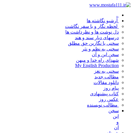
.
آرشیو نگاشته ها
لحظه نگار و با سفر نگاشت
دل نوشت ها و نظرداشت ها
درسهای دیار سند و هند
سخنی با نگارین حق مطلق
سخنی به نظم و نثر
سخن این و آن
شهدای راه خدا و میهن
My English Production
سخنی به نغز
مطالب جدید
دانلود مقالات
پیام روز
کتاب پیشنهادی
عکس روز
مطالب نویسنده
سخن
این
و
آن