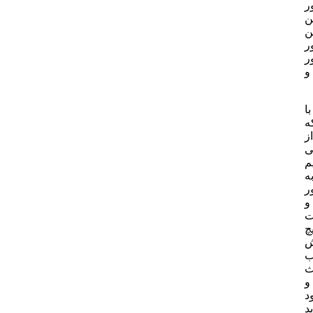
ر
ن
ن
ر
ر
و
با
ه
ز
ی
م
ه
ر
و
ت
چ
ش
ب
ث
و
د
د