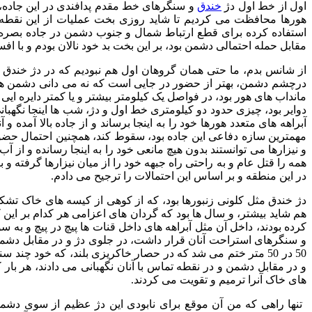
اول از خط اول دژ
خندق
و سنگرهای خط مقدم پدافندی در این جاده، ب
هورها محافظت می کردیم تا شاید روزی بخت عملیات از این نقطه دوب
استفاده کرده برای قطع ارتباط شمال و جنوب دشمن در جاده بصره - 
مقابل حمله احتمالی دشمن بود، بر این بخت بد خود نالان بودم و با 
درچشم دشمن، بهتر از حضور در جایی است که نه می دانی دشمن هس
مانداب های هور بود، در فواصل یک کیلومتر بیشتر و یا کمتر دایره ایی
دوایر بود، چیزی حدود دو کیلومتری خط اول و دژ، شب ها اینجا نگهبانی
آبراهه های متعدد هورها خود را به اینجا برساند و از جاده بالا آمده و
مهمترین سازه دفاعی این جاده بود، سقوط کند، همچنین احتمال حض
و نیزارها می توانستند بدون هیچ مانعی خود را به اینجا رسانده و از آ
همه را قتل عام و به راحتی راه جبهه خود را از میان نیزارها گرفته و باز 
در این منطقه و بر اساس این احتمالات را ترجیح می دادم.
هم شاید بیشتر، و سال ها بود که گردان های اعزامی هر کدام بر این 
کرده بودند، داخل آن مثل آبراهه های داخل قنات ها پیچ در پیچ و به س
و سنگرهای استراحت آنان قرار داشت، در جلوی دژ و در مقابل دشمن 
50 در 50 متر ختم می شد که در حصار خاکریزی بلند، که خود چند س
و در مقابل دشمن و در نقطه تماس با آنان نگهبانی می دادند، هر بار 
های خاک آنرا ترمیم و تقویت می کردند.