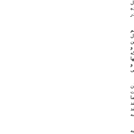
ل
ه
ر
 چشم
ل
ن
و
ه
ا
و
ی
طول آن
ت
ا
د
د
ه
های 12 متری که به