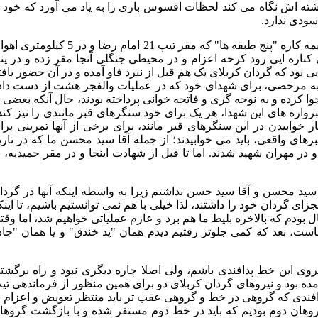
شته اش نگاه می کند لحظات افسوس باری را به یاد می آورد که خود ر
سودی ندارد.
گردان ها که به اهواز رسیدند، بدون اینکه مثل قبل در ساختمان های نیمه کاره "پنج طبقه ها" که مقر تیپ 21 امام رضا و در 5 ک
کناره ایی رود کرخه اعزام و در محیطی جنگلی آنجا مقر زده و در پنا
بود که گردان کربلای یک هم قبل از نبرد فاو آمده و در آن حضور یافت
ن به مرخصی، برای شهدای خود که در عملیات والفجر هشت از دست داد
نجوا کرده و به نوحه گری و فاتحه خوانی پرداخته بودند، حال آنکه بعضی ا
ر قبرواره های این شهدا، هر یک برای خود سنگرهای قبر مانندی را نیز کند
خوابیدن در این سنگرهای قبر مانند، برای برخی از آنها تمرینی برا
رهای واقعی، باید می خوابیدند؛ از جمله آقا سید محسن ما که در تاری
فتار و در مهران شهید شدند. اما تا قبل از شهادت اینجا و در مقر حمیدیه، ب
 سید محسن و آقا سید حسن نداشتم زیرا به واسطه اینکه آنها در گردا
ی گردان خود را داشتند، لذا خیلی با هم نمی توانستیم باشیم، تا اینک
بودم که بالاخره بلیط ما هم برد و عازم عملیاتی خواهیم شد، اما وقت
است، بعد که کمی جلوتر رفتیم دیدم همان "پد خندق" و یا همان "جاد
نیروی این خط پدافندی باشم، ولی اصلا چاره دیگری نبود و راه برگشت
ه بود و نیروهای گردان کربلای دو برای همین منظور از فرماندهی تی
دافندی که گروهی در خط و گروهی عقب تر باید منتظر تعویض و اعزام ب
وهان دوم بودیم که باید در خط دوم مستقر شده و با بازگشت گروها