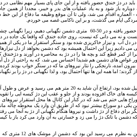
اید در دژ خندق حضور یافته و از این جای پای بسیار مهم نظامی در د
اره باز شود و به یاد عملیات های بدر و خیبر، مجددا از همین جاد
العماره اقدام می شد، ولی تا آن موقع وظیفه ما دفاع از این خط د
افسردگی ایام می گذشت، و بر این ناکامی غصه می خوردم.
از شانس بدم، ما حتی همان گروهان اول هم نبودیم که در دژ خندق حضور یافته و در 50-60 متری دشمن نگهبانی دهیم، زیرا نگهبانی
ت و نه می دانی که نیست، روی جاده خندق که واقعا یک جاده در د
 در دل آب و نیزار خاکریزی شده بود و سنگر استقرار ما در یکی از همی
 می دادیم زیرا این احتمال همیشه بود که دشمن بخواهد از دل نیزارها 
 آنرا از کمر قطع کند و بچه ها را در دژ به محاصره در آورند و دژخندق ک
ور غواص های دشمن هم شدیدا احساس می شد، که به راحتی از دل آبه
ب بیرون آمده، نارنجکی را نثار نیروهای ما که در سنگر خواب بودند کرده 
گردند؛ اما همه این ها تنها احتمال بود، و لذا نگهبانی در دژ را بر نگهبان
دژ خندق مثل کلونی زنبورها بود، که از کوهی از کیسه های خاک تشکیل شده بود، ارتفاع آن شاید به 20 متر هم می رسید و عرض و 
کیسه های خاک افزوده بودند و از جلو و عقب این دژ کیسه ایی را تقوی
وراخ هایی ختم می شد که در کنار این کانال ها محل استقرار نیروهای م
یکی دو سوراخ بیشتر نبود که از طریق آن وارد یک محوطه چاله مانن
نگر برای دفاع از دژ داشت و نیروها هنگام نگهبانی از دژ به آنجا می رفتن
که دشمن با تانک دژ را می زد و خسارتی به آن وارد می کرد باز با کیس
تنها راهی که من آن موقع برای نابودی این دژ عظیم از سوی دشمن به نظرم می رسید این بود که دشمن از موشک 