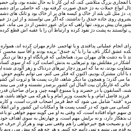
ا انفجاری بزرگ متلاشی کند، که این کار تا به حال نشده بود، ولی حضو
ه حال انواع حملات به دژ خندق صورت گرفته بود، که حاصلی برای دشم
د، دژ مثل تلی بلند از خاک و کیسه های پر از خاک بود و تانک های دشم
روی روی جاده خندق را نداشتند، که اگر می توانستند و از این دژ عبو
شورمان پیش بروند، تنها راهی که برای عبور دشمن از دژ می ماند، عبو
ی توانستند به پشت دژ نفوذ کرده و ارتباط آن را با عقبه اش قطع کرده 
 را نیز برای انجام عملیاتی پدافندی و یا تهاجمی عازم مهران کرده اند، همواره 
ه عشق انگار ناف ما را با "پد خندق" بریده بودند و آقا سید محسن ک
تا به دشت های مهران ببرد، همانجایی که قربانگاه او و دها تن دیگر ا
کار در مقابلش بود و تیرهایی به بدنش اصابت کرد که از سوی کسان
تفاوت بودند، نه ما که امروز دچار تیرهای دردناک و زهر آلودی شده ای
با آنان مشترک بودیم، اکنون که فکر می کنم، می توانم بگویم خوش ب
ر ما می گذرد؛ و همچون ما دیگر شاهد، غارت پست ها و ثروت این کشو
الی که غارتگران بیت المال این کشور برصدر نشسته و قدر می بینند 
ند، السابقون یا در حصرند و یا ممنوع الهمه چیز، و برای صاحبان قدر
رزند فاضل امام، و یا نخست وزیر امام و یا هرکه می خواهد باشد، هی
 زمره "فتنه" شامل می شود که خط قرمز اصحاب قدرت است، و کار
ت کسانی می شود که در کسب پست ها و امکانات این کشور و این انقلا
 سهم خواه افتاده است، که وقتی به او می گویند سهم خواهی تو باع
دهکار دارد، و نه برایش مهم است، و چهارنعل به سوی اهداف خود 
زد و نصیحت هیچ خیرخواهی را هم وقعی نمی نهند و هرگز از حرف خو
ه قدم می بینیم و نمی دانیم چه کنیم. و هر چه هم که پیش می رویم بای