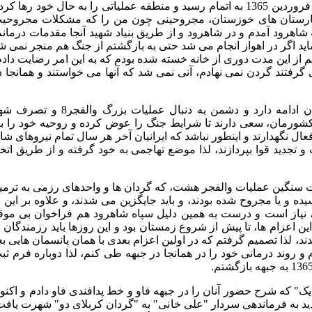
با همه مسایلش برای من، با مجروحیتم در تاریخ 23 فروردین 1365 به اتمام رسید و منطقه عملیاتی را به حال خود رها ک
بیمارستان های خوزستان، مجروحینی چون من را که مشکلات مجروحی
شاهرود آمدم و در شاهرود و از طریق بنیاد شهید آنجا مقدمات درمانم
اید اگر در اهواز انجام می شد حتی به بازگشتم از جنگ هم منجر نمی ش
هم از این مدت دوری از خانه خسته شده بودم که به این امر رضایت دادم
ی گرفتند گردن نمی نهادم، آنی نمی شد که آنها می خواستند و همانجا د
اما با بازگشت به شهرمان متوجه شدم که پاتک های دشمن همچنان ادامه دارد و دشمن به دنبال عملیات بزرگ والفج
 کشورمان، سعی دارند تا شرایط جنگ را عوض کرده و روحیه خود را با
 فعال نگهدارند و اینطور نباشد که ایرانیان آخر هر سال تمام نیروهای شا
و تجدید قوا بپردازند، لذا موضع تهاجمی به خود گرفته و از طریق اتخا
ات سنگین عملیات والفجر هشت، که گردان ها و واحدهای رزمی به ترمی
ه و یا مجروح شده بودند، و باید جایگزین می شدند، و علاوه بر این ب
 نیاز است و درست به همین دلیل سپاه شاهرود هم فراخوان بی موق
 این اعزام ها، تا پیش از شروع زمستان بود و این روزها باید رزمندگان ب
 لذا تصمیم گرفتم که در اولین اعزام بعدی با همان پانسمان هایی بع
 و روند درمانی خود را در همانجا در جبهه طی کنم، لذا دوباره فرم ثب
ک" که شرح حضور آنان را در جبهه فاو و خط پدافندی فاو دادم و اکنو
دید به فرماندهی سردار "علی خانی" به "گردان کربلای دو" شهرت یافت