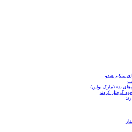
شت
ای بد» (مارک تواین)
خود گرفتار کردند
رند
ار