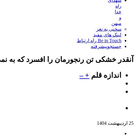
شهدای
راه
خدا
و
میهن
سخنی به نغز
لینک های مفید
Be in Touch راه ارتباط
جستجوپیشرفته
آنقدر خشکی تن رنجورمان را افسرد که به ن
اندازه قلم
+
–
25 ارديبهشت 1404