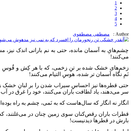
1
2
3
4
5
Author :
مصطفی مصطفوی
چشم‌هایِ به آسمان مانده، حتی به نم بارانی اندک نیز،
می‌کنند!
زخم‌های خشک شده بر تنِ زخمی، که با هر کِش و قُوسِ روزگ
نَمِ نگاه آسمان تر شده، هوسِ التیام می‌کنند!
حتی قطره‌ها نیز احساسِ سیراب شدن را بر لبانِ خشک زنده 
سر می‌دهند، یاد لطافت باران می‌کنند، خود را غرق در آب م
انگار نه انگار که سال‌هاست که به نَمی، چشم به راه بوده‌ان
قطرات باران رقص‌کنان سوی زمین چنان در می‌غلتند، که تو گ
بارش در قطرها دیدنیست!