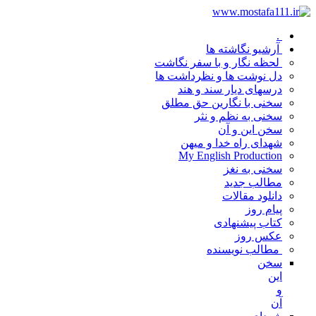
.
آرشیو نگاشته ها
لحظه نگار و با سفر نگاشت
دل نوشت ها و نظرداشت ها
درسهای دیار سند و هند
سخنی با نگارین حق مطلق
سخنی به نظم و نثر
سخن این و آن
شهدای راه خدا و میهن
My English Production
سخنی به نغز
مطالب جدید
دانلود مقالات
پیام روز
کتاب پیشنهادی
عکس روز
مطالب نویسنده
سخن
این
و
آن