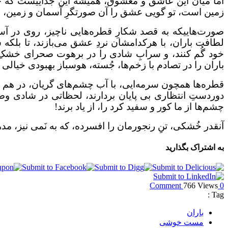
اما میان این عاشق و معشوق، همیشه این جداییست که ح
زمین است، تو گویی عشق را آن صورتگرِ آسمان و زمین، با
صورت‌هاییکه به قصد شکارِ قطره‌هایی ناچیز، روی در آسمان
لطافت باران، با هرکدامشان نردِ عشق می‌بازند، تا بلکه 
خود گُم کنند، و سرابِ شادی را در برهوت صحرای خشکِ و
باران را در تصادم با زخم‌ها، جُسته، هوسباز بهبودی خیالی
قطره‌ها همچون سرمه‌ایی، با آب چشم‌های گریان، در هم می
دوردستِ انتظاری بی پایان بردارند، لحظاتی در شادی وصا
چشم‌ها از ما کور و سفید کرد را، از یاد برند!
آنقدر خُشکی، تنِ رنجورمان را افسرده، که به نَمی نیز،
به اشتراک بگذارید
766 Views
0 Comment
Tag :
باران
مست خوشی