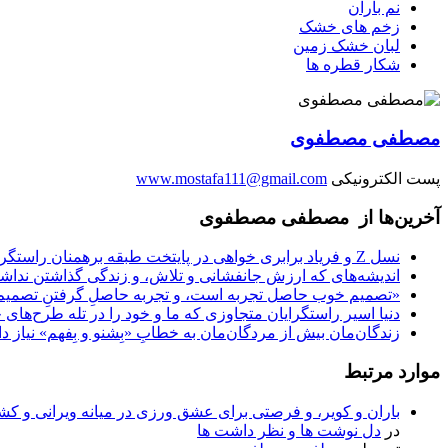
نم باران
زخم های خشک
لبان خشک زمین
شکار قطره ها
مصطفی مصطفوی
پست الکترونیکی
www.mostafa111@gmail.com
آخرین‌ها از مصطفی مصطفوی
نسل Z و فریاد برابری خواهی در پایتخت طبقه برهمنان راستگرای متکبر هندو
اندیشه‌های که ارزش جانفشانی و تلاش، و زندگی گذاشتن ندا
«تصمیم‌ خوب حاصل تجربه‌ است، و تجربه حاصلِ گرفتنِ تصمیم‌ه
دنیا اسیر راستگرایان متجاوزی‌ که ما و خود را در تله طرح‌های 
زندگان‌مان بیش از مردگان‌مان به خطابِ «بِشنو و بِفهم» نیاز دا
موارد مرتبط
باران و کویر، و فرصتی برای عشق ورزی در میانه ویرانی و کشت
در
دل نوشت ها و نظر داشت ها