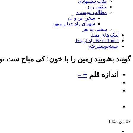
کتاب پیشنهادی
عکس روز
مطالب نویسنده
سخن این و آن
شهدای راه خدا و میهن
سخنی به نغز
لینک های مفید
Be in Touch راه ارتباط
جستجوپیشرفته
گویند بشویید زمین را با خون! کی مباح ست تو
اندازه قلم
+
–
02 دی 1403