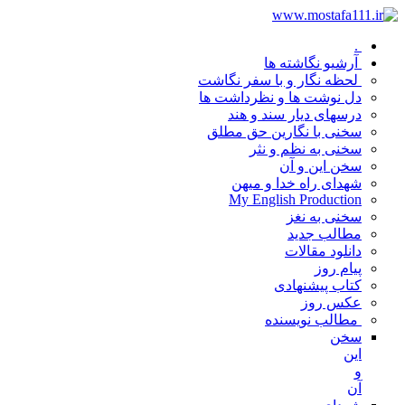
.
آرشیو نگاشته ها
لحظه نگار و با سفر نگاشت
دل نوشت ها و نظرداشت ها
درسهای دیار سند و هند
سخنی با نگارین حق مطلق
سخنی به نظم و نثر
سخن این و آن
شهدای راه خدا و میهن
My English Production
سخنی به نغز
مطالب جدید
دانلود مقالات
پیام روز
کتاب پیشنهادی
عکس روز
مطالب نویسنده
سخن
این
و
آن