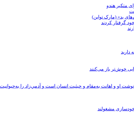
شت
ای بد» (مارک تواین)
خود گرفتار کردند
رند
 دارید
یی خوش‌تر باز می‌کنند
وشت او و اهانت به‌مقام و حيثيت انسان است و آدمي‌زاد را به‌حيوانيت
 خودسازی مشغولند