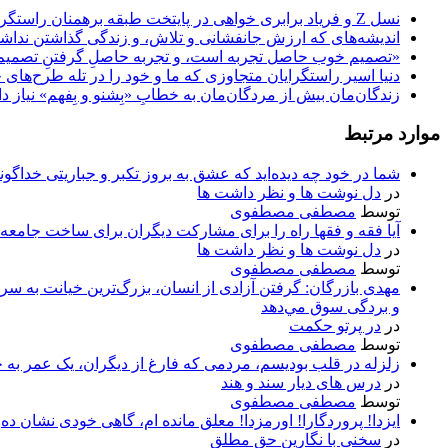
نسل Z و فریاد برابری خواهی در پایتخت طبقه برهمنان راستگرای متکبر هندو
اندیشه‌های که ارزش جانفشانی و تلاش، و زندگی گذاشتن ندا
«تصمیم‌ خوب حاصل تجربه‌ است، و تجربه حاصلِ گرفتنِ تصمیم‌ه
دنیا اسیر راستگرایان متجاوزی‌ که ما و خود را در تله طرح‌های 
زندگان‌مان بیش از مردگان‌مان به خطابِ «بِشنو و بِفهم» نیاز دا
موارد مرتبط
شما در خود چه دیده‌اید که عشق به بروز تکبر و جباریتی خداگونه‌
در
دل نوشت ها و نظر داشت ها
توسط
مصطفی مصطفوی
آیا فقه و فقها راه را برای مشارکت دیگران برای ساخت جامعه‌ا
در
دل نوشت ها و نظر داشت ها
توسط
مصطفی مصطفوی
مهدی بازرگان: گرفتن آزادی از انسان، بزرگ‌ترين خيانت به سرن
و بردگی سوق مي‌دهد
در
در پرتو حکمت
توسط
مصطفی مصطفوی
زلزله در قلب بودیسم، مردمی که فارغ از دیگران، یک عمر به
در
درس های دیار سند و هند
توسط
مصطفی مصطفوی
ایزدا! پروردگارا! اورمزدا! معلق مانده ام، گاهی خودی نشان ده
در
سخنی با نگارین حق مطلق