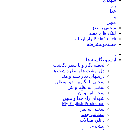
شهدای
راه
خدا
و
میهن
سخنی به نغز
لینک های مفید
Be in Touch راه ارتباط
جستجوپیشرفته
.
آرشیو نگاشته ها
لحظه نگار و با سفر نگاشت
دل نوشت ها و نظرداشت ها
درسهای دیار سند و هند
سخنی با نگارین حق مطلق
سخنی به نظم و نثر
سخن این و آن
شهدای راه خدا و میهن
My English Production
سخنی به نغز
مطالب جدید
دانلود مقالات
پیام روز