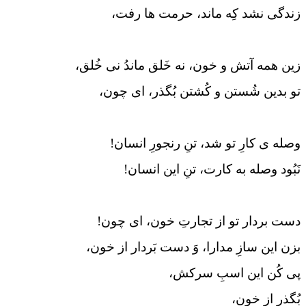
زندگی نشد کِه ماند، حرمت ها رفت،
زین همه آتش و خون، نه خَلق ماندُ نی خُلق،
تو بدین شُستن و کُشتن بُگذر، ای چون،
وصله ی کارِ تو شد، تنِ رنجورِ انسان!
نَبُود وصله به کارت، تنِ این انسان!
دست بردار تو از تجارتِ خون، ای چون!
بزن این سازِ مدارا، وَ دست بَردار از خون،
پی کُن این اسبِ سرکش،
بُگذر از خون،