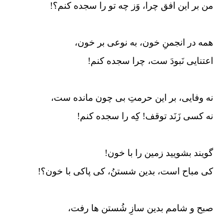
من بر این افق چرا، وَز چه تو را سجده کنم؟!
همه در انجمنِ خون، به نوعی بر خون،
اعتنایی نَبودَ ست، چرا سجده کنم!
نه وفایی، بر این حرمتِ بی چون مانده ست،
نه کسی زَنَد توقف! کِه را سجده کنم!
گویند بشویید زمین را با خون!
کی مباح است، بدین شستنُ، کی پاکی با خون؟!
صبح و شامم بدین سازِ شُستن ها رفت،