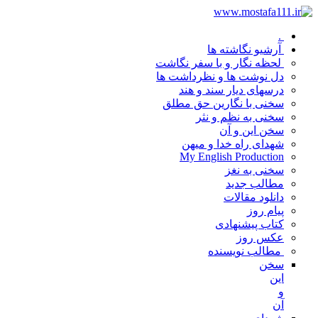
.
آرشیو نگاشته ها
لحظه نگار و با سفر نگاشت
دل نوشت ها و نظرداشت ها
درسهای دیار سند و هند
سخنی با نگارین حق مطلق
سخنی به نظم و نثر
سخن این و آن
شهدای راه خدا و میهن
My English Production
سخنی به نغز
مطالب جدید
دانلود مقالات
پیام روز
کتاب پیشنهادی
عکس روز
مطالب نویسنده
سخن
این
و
آن