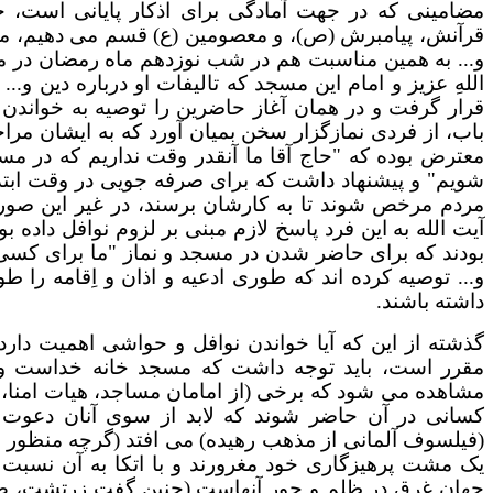
مضامینی که در جهت آمادگی برای اذکار پایانی است، 
قرآنش، پیامبرش (ص)، و معصومین (ع) قسم می دهیم، مهیا 
و... به همین مناسبت هم در شب نوزدهم ماه رمضان در 
اللهِ عزیز و امام این مسجد که تالیفات او درباره دین و
قرار گرفت و در همان آغاز حاضرین را توصیه به خواندن
باب، از فردی نمازگزار سخن بمیان آورد که به ایشان مرا
معترض بوده که "حاج آقا ما آنقدر وقت نداریم که در
شویم" و پیشنهاد داشت که برای صرفه جویی در وقت ابتدا
مردم مرخص شوند تا به کارشان برسند، در غیر این صو
آیت الله به این فرد پاسخ لازم مبنی بر لزوم نوافل داد
بودند که برای حاضر شدن در مسجد و نماز "ما برای کسی
و... توصیه کرده اند که طوری ادعیه و اذان و اِقامه را 
داشته باشند.
گذشته از این که آیا خواندن نوافل و حواشی اهمیت دارد
مقرر است، باید توجه داشت که مسجد خانه خداست و ق
مشاهده می شود که برخی (از امامان مساجد، هیات امنا، خد
کسانی در آن حاضر شوند که لابد از سوی آنان دعوت ش
(فیلسوف آلمانی از مذهب رهیده) می افتد (گرچه منظور او
یک مشت پرهیزگاری خود مغرورند و با اتکا به آن نسب