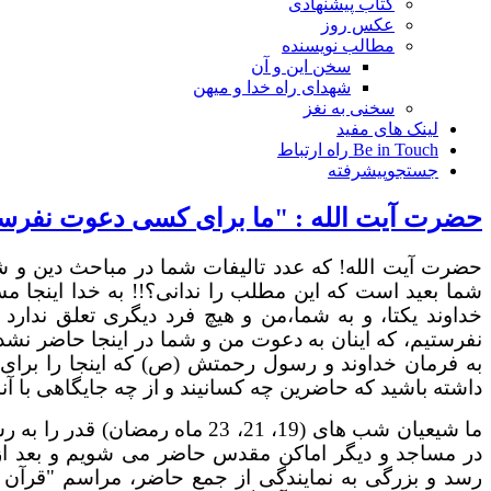
کتاب پیشنهادی
عکس روز
مطالب نویسنده
سخن این و آن
شهدای راه خدا و میهن
سخنی به نغز
لینک های مفید
Be in Touch راه ارتباط
جستجوپیشرفته
حضرت آیت الله : "ما برای کسی دعوت نفرست
حضرت آیت الله! که عدد تالیفات شما در مباحث دین و شیع
شما بعید است که این مطلب را ندانی؟!! به خدا اینجا م
خداوند یکتا، و به شما،من و هیچ فرد دیگری تعلق ندا
نفرستیم، که اینان به دعوت من و شما در اینجا حاضر نشد
به فرمان خداوند و رسول رحمتش (ص) که اینجا را برای 
داشته باشید که حاضرین چه کسانیند و از چه جایگاهی با آ
ما شیعیان شب های (19، 21، 23 ما
در مساجد و دیگر اماکن مقدس حاضر می شویم و بعد از 
رسد و بزرگی به نمایندگی از جمع حاضر، مراسم "قرآن ب