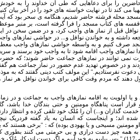
حاضرین را برای دعاهایی که طی آن خداوند را به خودش
می کند تا در نهایت خواسته های خود را در آخر بیان کنی
مسجد محله فرشته حاضر شدیم، هنگامه ی سحر بود که آی
... قفسه های کتاب مسجد را فرا گرفته است، بر منبر موعظ
 نوافل قبل از نماز های واجب کرد، و در ضمن سخن در ای
جعه داشته و به خواندن نوافل و... در حواشی نمازهای واج
 مسجد صرف کنیم و به واسطه حواشی نمازهای واجب معط
 نمازهای واجب اقامه شود تا به واجب خود برسند و سریع
رت نمی توانند در نمازهای جماعت حاضر شوند؛ که حضر
ه بودند و در خصوص تهدید عدم حضور در نماز جماعت هم گفت
 دعوت نفرستادیم." این مولف کتب دینی گفتند که به موذ
طول دهند که مردم وقت کافی برای خواندن نوافل هر نماز ر
 و یا اولویت به اقامه نمازهای واجب به جماعت و در زما
رار است پناهگاه مومنین و حتی بندگان خدا باشد، گا
مت گذاران و...) آن را مُلک خود تلقی کرده و انتظار دارن
ده اند؛ و اینجاست که انسان به یاد گفته فردریک نیچ
 مومنین مسیحی و یا یهودی بوده) که : "برخی هستند که ب
ت به همه چیز دست درازی و بی حرمتی می کنند بطوری ک
جهان غرق در ظلم و جور آنهاست (چنین گفت زرتشت، ص117)." پس بیاییم به خود آییم و اگر دست اندرکار مُلک خ