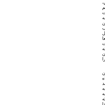
،
م
ت
ه
ن
ب
ل
ا
ت
ه
ن
ا
ن
ه
د
ه
ه
ه
دا