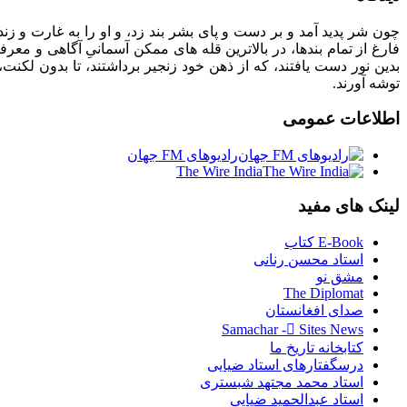
چون شر پدید آمد و بر دست و پای بشر بند زد، و او را به غارت و زندان
فارغ از تمام بندها، در بالاترین قله های ممکن آسمانیِ آگاهی و معرف
بدین نور دست یافتند، که از ذهن خود زنجیر برداشتند، تا بدون لکنت
توشه آورند.
اطلاعات
عمومی
رادیوهای FM جهان
The Wire India
لینک
های مفید
E-Book کتاب
استاد محسن رنانی
مشق نو
The Diplomat
صدای افغانستان
Samachar - ُSites News
کتابخانه تاریخ ما
درسگفتارهای استاد ضیایی
استاد محمد مجتهد شبستری
استاد عبدالحمید ضیایی