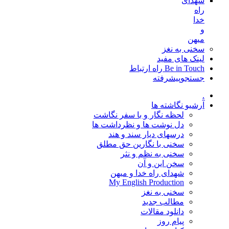
شهدای
راه
خدا
و
میهن
سخنی به نغز
لینک های مفید
Be in Touch راه ارتباط
جستجوپیشرفته
.
آرشیو نگاشته ها
لحظه نگار و با سفر نگاشت
دل نوشت ها و نظرداشت ها
درسهای دیار سند و هند
سخنی با نگارین حق مطلق
سخنی به نظم و نثر
سخن این و آن
شهدای راه خدا و میهن
My English Production
سخنی به نغز
مطالب جدید
دانلود مقالات
پیام روز