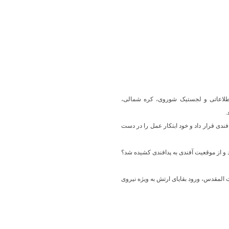
شتیبانی اطلاعاتی و لجستیک شوروی، کره شمالی،
۱۳۶۱، طی ۴ عملیات، نه تنها عراق را در موقعیت پدافندی قرار داد و خود ابتکار عمل را در دست
قدس، فتح المبین و بیت المقدس، ورود بقایای ارتش به ویژه نیروی