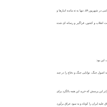
۴- طی ۲ ساله ۵۷- ۵۹، پیوند های مستشاری، لجستیک، آموزشی و اطلاعاتی بین ایران- آمریکا و ناتو تقریبا قطع شده و اتکای جمهوری‌اسلامی در شهریور ۵۹، تنها به ته مانده انبارها و
ت انقلاب و کشور، فراگیر و رسانه ای شده
 این بود:
 اصول جنگ، توانایی جنگ و دفاع را در چند
بر این پرسش که خرید این همه بالگرد برای
ان نظامی نبرد عراق علیه ایران را کوتاه و به سود عراق برآورد