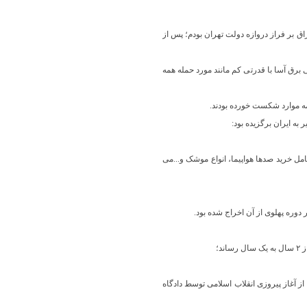
ایی عراق بر فراز دروازه دولت تهران بودم؛ پس از
 برق آسا با قدرتی کم مانند مورد حمله همه
ش،بیشتر قراردادهای تسلیحاتی با آمریکا، به ارزش ۳/۵ میلیارد دلار، آن هم تنها طی ۱۰ روز، که شامل خرید صدها هواپیما، انواع موشک و...می
د؛
 از آغاز پیروزی انقلاب اسلامی توسط دادگاه