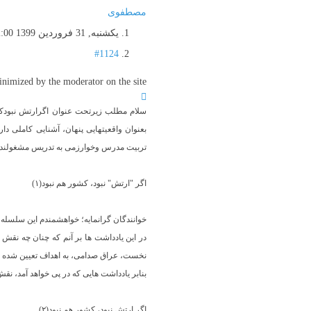
مصطفوی
یکشنبه, 31 فروردين 1399 22:00
#1124
imized by the moderator on the site
سلام مطلب زیرتحت عنوان اگرارتش نبودکش
بعنوان واقعیتهایی پنهان، آشنایی کاملی د
تربیت مدرس وخوارزمی به تدریس مشغولنداگرم
اگر "ارتش" نبود، کشور هم نبود(۱)
خوانندگان گرانمایه؛ خواهشمندم این سلسله ی
در این یادداشت ها بر آنم که چنان چه نقش
نخست، عراق صدامی، به اهداف تعیین شده 
بنابر‌ یادداشت هایی که در پی خواهد آمد، ن
اگر ارتش نبود، کشور هم نبود(۲)