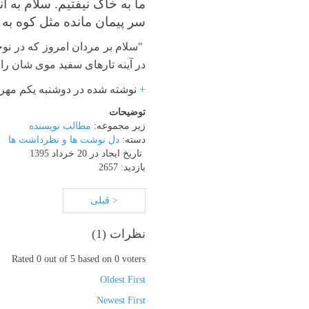
ما به خاک نیفتیم. سلام به آن
سر پیمان مانده مثل کوه به 
"سلام بر مردان امروز که در نوجو
در آینه تارهای سفید موی شان را
+
نوشته شده در دوشنبه یکم مهر ۱۳۹۲ ساعت 8:32 شماره پست: 25
توضیحات
زیر مجموعه:
مطالب نویسنده
دسته:
دل نوشت ها و نظرداشت ها
تاریخ ایجاد در 20 خرداد 1395
بازدید: 2657
< قبلی
نظرات (
1
)
Rated 0 out of 5 based on 0 voters
Oldest First
Newest First