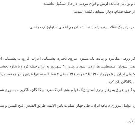
 و توانایی جامانده ارتش و قوای مردمی در حال تشکیل نداشتند.
از جمله صدام، دچار اشتباهی کلیدی شدند:
برابر یک انقلاب زنده را داشته باشد. آن هم انقلابی ایدئولوژیک - مذهبی.
و، 2800 تانک، دهها لشگر زرهی مکانیزه و پیاده، یک میلیون نیروی ذخیره، پشتیبانی اعراب قارونی، پ
 اردن، سودان و...در ۳۱ شهریور به ایران حمله کرد و یا تداوم بخشید.
تا یک سال نیز در موقعیت آفندی قرار داشت؛ ولی ایران از ۵ مهرماه ۱۳۶۰ تا ۳ خرداد 
بیگانگان پاک کرد.
به جرات می توان‌گفت، دستکم یکی از برترین عوامل پیروزی ۸ ماهه ایران، طی چهار عملیات ثامن الائمه، طریق ال
 کرد.