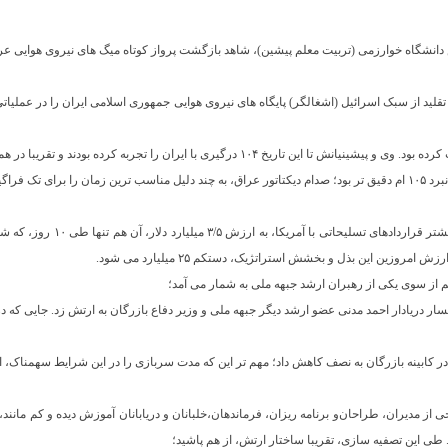
ریور ۱۳۵۹، در اتاق رئیس دانشگاه خوارزمی (تربیت معلم پیشین)، شاهد بازگشت پرواز کوتاه میگ های نیروی هو
قلید از سبک اسرائیل (اشغالگر) پایگاه های نیروی هوایی جمهوری اسلامی ایران را در عملیاتی
رگیری با ایران را تجربه کرده بودند و تقریبا در همه موارد شکست خورده بودند.
ن برگزیده بود:
۱- بختیار در زمان نخست وزیری کوتاه
روزین این بذل و بخشش‌ استراتژیک، دستکم ۲۵ میلیارد می شود.
از سوی یکی از رهبران ارشد جبهه ملی به شمار می آمد؛
ینه بازرگان به نصف کاهش داد؛ مهم تر این که مدت سربازی را در این شرایط سهمناک، از ۲ سال به یک سال رسان
 از مدیران، طراحان‌و برنامه ریزان، فرماندهان،خلبانان و دریابانان آموزش دیده و کم مانند،
. طی این تصفیه سازی، تقریبا ساختار ارتش، از هم پاشید؛