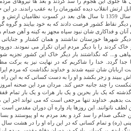
ل ها جلوی این هجوم را سد کردند و بعد ها نیروهای مرد
 ارتش انقلاب دیده کشورمان را به عقب راندند. در این جا
و اسلامی این کشور که از سال 1359 تا سال های بعد در کسوت نظام
 دیگر نقاط کشور فرصت دادند که به خود بیایند و گروه گر
 آنان و فداکاری شان نبود سپاه مجهز به کینه و آهن صدام هی
 دیگر شهرها خوزستان نداشتند و همان کشتار و جنایاتی
اک کردند را با دیگر مردم ایران تکرار می نمودند. دورود
ی و... که نگذاشتند بار دیگر خاک این کشور تجزیه شود و
دا گردد. خدا را شاکریم که در نهایت نیز به برکت مظلو
دست اربابان شان تنبیه شدند و خداوند نگذاشت که مردم ایرا
ش ببیند و زجر بکشد و او را به دست کسانی که به این راه خو
ست را چند جانبه حس کند. مردان مرد این صحنه امروز و 
ذشته که یک بار بحرین و یک بار هرات و یک بار تمام قفقا
ت بدهیم. خداوند تنها مرجعی است که می تواند اجر این همه
ن لطف ناتوانند. این روزها یاد واره آن دوران مقدس است
جنگی صدام را سد کرد و بعد مردم به او پیوستند و بساط
نی (ره) و تمام کسانی که در این راه او را در هشت سا
ننگ
ابدی بر کسانی باد که در دوران دفاع مقدس مردم ایر