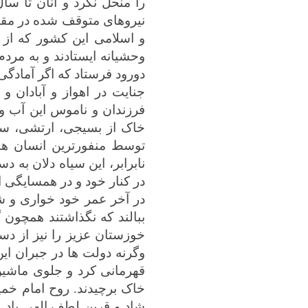
را منحل نکرد و آنان تا سا
نیروهای متوقف شده در مقابل
وحشیانه ایستادند و به مردم
دورود فرستاد که اگر آمادگی
جنایت در اهواز و آبادان و
فرزندان و ناموس این آب و خ
خاک از بسیجی، ارتشی، سپاه
توسط منفورترین انسان ها ج
نابرابر، این سیاه دلان به 
در کنار خود و در همسایگی ا
در آخر عمر خود خواری و شک
ببالند که نگذاشتند همچون گ
خوزستان عزیز را نیز از دس
وگرنه دولت ها در جبران ای
قهرمانی کرد و جلوی ماشین 
خاک برچیدند. روح امام خمی
شاد و قرین لطف الهی باد. 