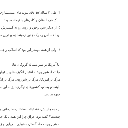
اندک فرماندهان و کادرهای باقیمانده بود؛
۵- از دیگر سو، وجود و روند رو به گسترش
بود.احساس و درک چنین زمینه ای، بهترین م
۶- ولی از همه مهمتر این بود که انقلاب و جمهوری اسلامی در چند جبهه خود را درگیر کرده بود:
-با آمریکا بر سر مساله گروگان ها؛
-با اتحاد شوروی؛ به اعتبار انگیزه های ایدئ
مرگ بر امریکا، مرگ بر شوروی، مرگ بر انگ
البته دم به دم، کشورهای دیگری نیز به این
جبهه ندارند.
از دهه ها پیش، تشکیلات ساختار-سازمانی و 
چیست؟ گفته بود، عراق چرا این همه تانک خری