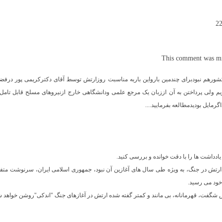
This comment was min
ورهم نبودبرای چندمین بارواین باربه مناسبت روزارتش توسط آقای دکترکریمی پور درفضا
اریم ولی پرداختن به آن اززبان یک مرجع علمی ودانشگاهی خارج ازنیروهای مسلح قابل تامل
ایل بودیدمطالعه بفرمایید....
ادداشت ها را با دقت خوانده و بررسی کنید.
 ارتش در جنگ، به ویژه طی سال های آغازین آن نبود، جمهوری اسلامی ایران، سرنوشت متفا
خود می رسید.
قش شگفت، قهرمانانه، بی مانند و کمتر گفته شده ارتش در آغازهای جنگ "اندکی"روشن خواهد شد.