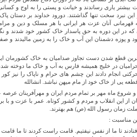
یات بیشتر یاری رساندند و خیانت و پستی را به اوج و کسانی
 این نبرد سخت تنها گذاشتند.
دورود خداوند بر دستان پاک 
مانی آنان عزت هر ایرانی با هر مسلک و دین و مرامی را
ن که در این دوره به حق پاسدار خاک کشور خود شدند و نگذا
شود و پوزه دشمنان این آب و خاک را به زمین مالیدند و صف
فرین قطع شدن دست تجاوز صدامیان به خاک کشورمان این 
رامیان
در خلیج همیشه فارس به آب و خاک ما دوخته شده
رکتی انجام دادند
این چشم های حرام و ناپاک را نیز کور ک
عه یی از خاک خود از مام میهن نباشد. انشالله
 و شروع ماه مهر بر تمام مردم ایران و مهرآفرینان عرصه 
ن از این انقلاب و مردم و کشور کوتاه. عمر با عزت و با ب
 ملت زمان رسول الله (ص) هم بهترند.
ین مناسبت :
تادند تا ما از نفس نیفتیم. قامت راست کردند تا ما قامت خ