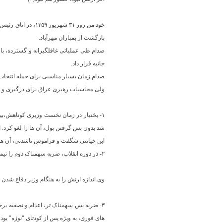
خود من روز ۳۱ شه
بازگشت از بمباران مهرآباد.
صدام طی عملیاتی غافلگیرانه و گسترده، با ت
جانبه قرار داد.
صدام زمان بسیار مناسبی برای حمله انتخاب کرده بود. وی و پیشینیانش تا این تاریخ ۱۰۴ د
ولی محاسبات رهبری عراق برای درگیری و نبرد ۱۰۵ ام دقیق تر بود؛ صدام دیکتاتور عراق، به چند دلیل مناسب ترین زمان را برای تک فراگیر به ایرا
شد بدون پس گرفتن پول، آن ها را لغو کرد. ارزش ام
این خیانتی شگفت و فراموش ناشدنی، آن هم 
۲- در دوره انقلاب، ضربه سهمناک دوم را تیمسار دریادار احمد مدنی عضو ارشد دیگر جبهه ملی و وزیر دفاع بازرگان به ارتش زد. جایی که در دوره پهلوی از آن اخراج شده بود.
وی اندازه ارتش را به هنگام‌ وزیر دفاع شدن در کاب
۳- ضربه بس سهمناک تر، اعدام و تصفیه برخی
های فوری، به ویژه پس از کودتای "نوژه" بود