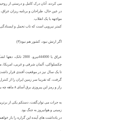
می کردند. آنان درک کامل و درستی از روحیه
در عین حال، طراحان و برنامه ریزان عراق، 
مواجهه با یک انقلاب.
کمتر نیرویی است که تاب تحمل و ایستادگی در 
اگر ارتش نبود، کشور هم نبود(۳)
عراق با 444000نیر
چکسلواکی، آلمان شرقی و غربی، امریکا، مصر، سودان، فلسطینی ها،
گرفت، که تقریبا سر زمین ایران را از کنترل 
راز و رمز این پیروزی برق آسای ۸ ماهه چه بود؟ چرا عراق به رغم برتری استراتژیک قوا و پشتیبانی گسترده بیگانگان، ناگزیر به پسروی شد و از موقعیت آفندی به پدافندی کشیده شد؟
زمینی و هوانیروز به جنگ بود.
در یادداشت های آینده این گزاره را باز خواهم