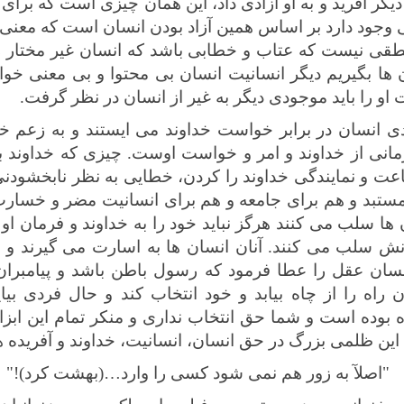
 دیگر آفرید و به او آزادی داد، این همان چیزی است که بر
وجود دارد بر اساس همین آزاد بودن انسان است که معنی می 
منطقی نیست که عتاب و خطابی باشد که انسان غیر مختار 
ن ها بگیریم دیگر انسانیت انسان بی محتوا و بی معنی خوا
و را باید موجودی دیگر به غیر از انسان در نظر گرفت.
دی انسان در برابر خواست خداوند می ایستند و به زعم خ
فرمانی از خداوند و امر و خواست اوست. چیزی که خداوند بر
عت و نمایندگی خداوند را کردن، خطایی به نظر نابخشودن
تبد و هم برای جامعه و هم برای انسانیت مضر و خسارت 
ن ها سلب می کنند هرگز نباید خود را به خداوند و فرمان او 
گانش سلب می کنند. آنان انسان ها به اسارت می گیرند و به
نسان عقل را عطا فرمود که رسول باطن باشد و پیامبران
راه را از چاه بیابد و خود انتخاب کند و حال فردی بیای
ده بوده است و شما حق انتخاب نداری و منکر تمام این ابزا
 این ظلمی بزرگ در حق انسان، انسانیت، خداوند و آفریده 
"اصلآ به زور هم نمی شود کسی را وارد
…
(بهشت کرد)!"