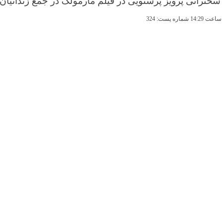
خنرانی پرویز پرستویی در فیلم مارمولک در جمع زندانیان