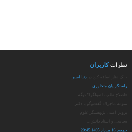
نظرات
کاربران
- یک نظر اضافه کرد در
دنیا اسیر
راستگرایان متجاوزی‌ ...
«اصلاح طلب، اصولگرا؟ دیگه
تمومه ماجرا!» گفت‌وگو با دکتر
پرویز_امینی پژوهشگر علوم
سیاسی و استاد دانش...
جمعه, 16 مرداد 1405 20:45