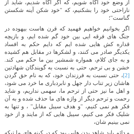
از وضع خود آگاه شویم، که اگر آگاه شدیم، شاید از
ناراحتی خود را بشکنیم، که "خود شکن آینه شکستن
گناست"؛
اگر بخوانیم خواهیم فهمید که قرن هاست بیهوده در
جنگ های فرقه ایی بین خود گم شده ایم، و بازیچه
قداره کش هایی شده ایم که دایم حکم به افساد
یکدیگر صادر می کنند، و لشکرها در مقابل هم کشیده
و به جای کلام، همواره شمشیر بین ما حکم می کند.
خشن و بی ترحم، حتی به نسبت به گویندگان شهادتین
[2]
، حتی نسبت به فرزندان خود، که به نام حق گردن
هاشان زیر تناب دار جهل و نابردباری ما خرد می شود،
و اهل ما نیز حتی از ترحم ما، سهمی نداریم، و شاید
رحمت و ترحم دیگر از واژه های ما حذف شده و به آن
فکر هم نمی کنیم، "و هدف سیبل مقابل" ، و تنها به
شلیک فکر می کنیم، سیبل هایی که از مایند و از خود
نمی بینیم شان،
و دائم باید شاهد بدن هایی بود که در کینه های ما تیکه