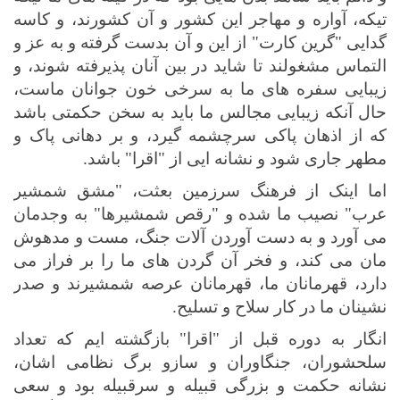
تیکه، آواره و مهاجر این کشور و آن کشورند، و کاسه
گدایی "گرین کارت" از این و آن بدست گرفته و به عز و
التماس مشغولند تا شاید در بین آنان پذیرفته شوند، و
زیبایی سفره های ما به سرخی خون جوانان ماست،
حال آنکه زیبایی مجالس ما باید به سخن حکمتی باشد
که از اذهان پاکی سرچشمه گیرد، و بر دهانی پاک و
مطهر جاری شود و نشانه ایی از "اقرا" باشد.
اما اینک از فرهنگ سرزمین بعثت، "مشق شمشیر
عرب" نصیب ما شده و "رقص شمشیرها" به وجدمان
می آورد و به دست آوردن آلات جنگ، مست و مدهوش
مان می کند، و فخر آن گردن های ما را بر فراز می
دارد، قهرمانان ما، قهرمانان عرصه شمشیرند و صدر
نشینان ما در کار سلاح و تسلیح.
انگار به دوره قبل از "اقرا" بازگشته ایم که تعداد
سلحشوران، جنگاوران و سازو برگ نظامی اشان،
نشانه حکمت و بزرگی قبیله و سرقبیله بود و سعی