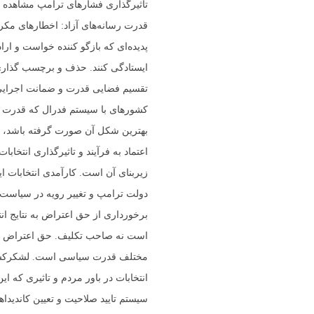
تاثیرگذاری فشارهای ترامپ مشاهده ن
قدرت رسانه‌های آزاد: اخطارهای مکرر
پدیده‌ای که بازگو کننده خواست و ار
ایستادگی کنند. حذف و برچسب گذاری 
تقسیم فضایی قدرت و ضمانت اجرایی م
کشورهای با سیستم فدرال که قدرت می
بهترین شکل آن صورت گرفته باشد، مق
اعتماد به فرآیند و تاثیرگذاری انتخ
زیربنای آن است. کارآمدی انتخابات ای
دولت ترامپ و تغییر رویه در سیاست
برخورداری از حق اعتراض به نتایج ان
است نه صاحب تکلیف. حق اعتراض ب
مختلف قدرت سیاسی است. لشکرکشی خی
انتخابات در باور مردم و تاثیری که این 
سیستم تایید صلاحیت و تعیین کاندید