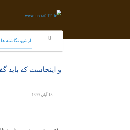
آرشیو نگاشته ها
و اینجاست که باید گ
18 آبان 1399