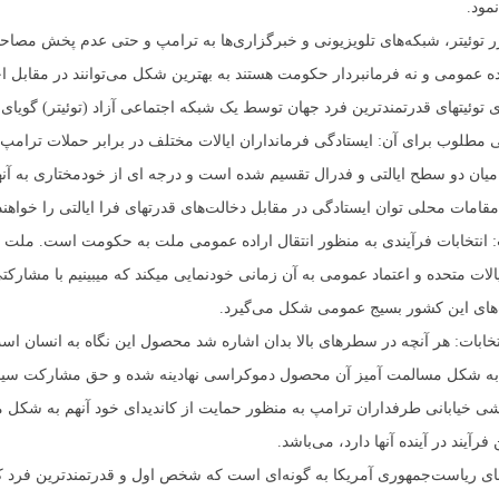
مود.
 توئیتر، شبکه‌های تلویزیونی و خبرگزاری‌ها به ترامپ و حتی عدم پخش مصاحبه‌
اده عمومی و نه فرمانبردار حکومت هستند به بهترین شکل می‌توانند در مقابل 
توئیتهای قدرتمندترین فرد جهان توسط یک شبکه اجتماعی آزاد (توئیتر) گویای
طلوب برای آن: ایستادگی فرمانداران ایالات مختلف در برابر حملات ترامپ و 
ان دو سطح ایالتی و فدرال تقسیم شده است و درجه ای از خودمختاری به آنه
امات محلی توان ایستادگی در مقابل دخالت‌های قدرتهای فرا ایالتی را خواهن
ابات: انتخابات فرآیندی به منظور انتقال اراده عمومی ملت به حکومت است. مل
الات متحده و اعتماد عمومی به آن زمانی خودنمایی میکند که میبینیم با مشارکت
‌های این کشور بسیج عمومی شکل می‌گیرد.
تخابات: هر آنچه در سطرهای بالا بدان اشاره شد محصول این نگاه به انسان اس
ه شکل مسالمت آمیز آن محصول دموکراسی نهادینه شده و حق مشارکت سی
ابانی طرفداران ترامپ به منظور حمایت از کاندیدای خود آنهم به شکل مسا
فرآیند در آینده آنها دارد، می‌باشد.
اهای ریاست‌جمهوری آمریکا به گونه‌ای است که شخص اول و قدرتمندترین فرد