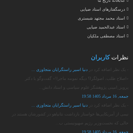
کتابخانه تاریخ ما
درسگفتارهای استاد ضیایی
استاد محمد مجتهد شبستری
استاد عبدالحمید ضیایی
استاد مصطفی ملکیان
نظرات
کاربران
- یک نظر اضافه کرد در
دنیا اسیر راستگرایان متجاوزی‌ ...
«اصلاح طلب، اصولگرا؟ دیگه تمومه ماجرا!» گفت‌وگو با دکتر
پرویز_امینی پژوهشگر علوم سیاسی و استاد دانش...
جمعه, 16 مرداد 1405 19:58
- یک نظر اضافه کرد در
دنیا اسیر راستگرایان متجاوزی‌ ...
نیمی از آمریکایی‌ها خواستار بازداشت نتانیاهو در کشورشان هستند ️در
حالی که نخست‌وزیر رژیم صهیونیستی ب...
جمعه, 16 مرداد 1405 19:58