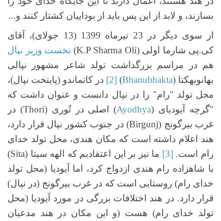
در هند هستند، اعمال دارند تا این جایگاه خدای خود را
بسازند، و لابد از این پس باید از بوداییان کشتار کنند و...
از سوی دیگر در 23 تیرماه 1399 (13 جولای)، آقای
کی.پی شارما اولی (K.P Sharma Oli)
نخست وزیر نپال
هم در مراسم بزرگداشت تولد شاعر مشهور نپالی
بهانوبهکتا (
Bhanubhakta
)
[2]
در کاتماندو (پایتخت نپال)،
محل تولد "رام" را در نپال دانست و عنوان داشت که
"گرچه آیودیای (
Ayodhya
) اصلی در تُوری (Thori) در
غرب بیرگونج (Birgunj) در جنوب کشور نپال قرار دارد،
هند اعلام داشته است که مکان هندی، محل تولد خدای
رام است.
[3]
ما نیز بر این اعتقادیم که الهه سیتا (Sita)
با شاهزاده رام هندی ازدواج کرد، اما آیودیا (محل تولد
خدای رام) روستایی است که در غرب بیرگونج (در نپال)
قرار دارد. در هند اختلافات بزرگی در مورد آیودیا (محل
تولد خدای رام) هست (و این مکان در هند مدعیان