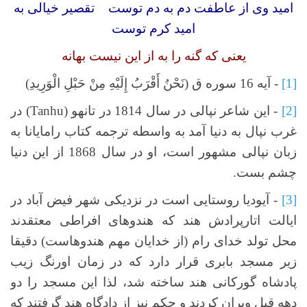
امید وی از عاطفت دم به دم توست تقصیر خیالی به
امید کرم توست
یعنی که گنه را به از این نیست بهانه
[1]
- آیه 16 سوره ق (نَحْنُ أَقْرَبُ إِلَيْهِ مِنْ حَبْلِ الْوَرِيدِ)
[2]
- این شاعر نپالی در سال 1814 در تانهو (Tanhu) در
غرب نپال به دنیا آمد به واسطه ترجمه کتاب رامایانا به
زبان نپالی مشهور است، او در سال 1868 از این دنیا
چشم بست.
[3]
- آیودیا روستایی است در نزدیکی شهر فیض آباد در
ایالت اتارپرادش هند که هندوهای افراطی معتقدند
محل تولد خدای رام (از خدایان مهم هندوهاست) دقیقا
زیر مسجد بابری قرار دارد که در زمان اورنگ زیب
پادشاه گورکانی هند ساخته شد، لذا این مسجد را دو
دهه قبل ویران کردند و حکم نیز از دادگاه هند گرفتند که