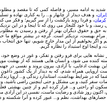
 شدید به ادامه مسیر، و فاصله کمی که تا مقصد و مطلو
یران
، و هدف دیدار از چابهار و... را به کناری نهاده و تسلی
کرمان
، و فردا روند بازگشت را از سر گیریم؛ و فکر می کن
سد، و با خود کلنجار می روی که تا اینجا و در این نزدیک
م به حق و حقوق دیگران بهتر از رفتن و رسیدن به مطلوب
رام بهیست، نزدیکتر است. گرچه در بیشتر مواقع ما ح
 و اگر بخواهیم از این مدار خارج شویم، تنها حق انتخاب م
 اینجا اوج استبداد را نظاره گریم.
ز نشانه هایی برای فرو رفتن و تفکر، و غور در وضع خود، 
ته کننده می شود، و انسان هایی هستند که از بهشت مور
ن بهشت ادعایی، با آزادی، بیرون بروند و نفسی در جهنم
ست اروپایی همراه شدم، که به دیدار از یک کشور داغون 
 شما که در شرایط بهداشت، استاندارد زندگی و... اروپا زندگ
خصات سفر کنید، و بی مشکل و حتی اینچنین راضی باشید، و
ون او راحتی و... فرار کرده ایم و از چنین بهشتی فعل
م، اکنون روز شادی و رضایت ماست، نفسی در این آزادی م
صارهای بهداشت، نظم و... عبور کرده و آنرا شکسته و د