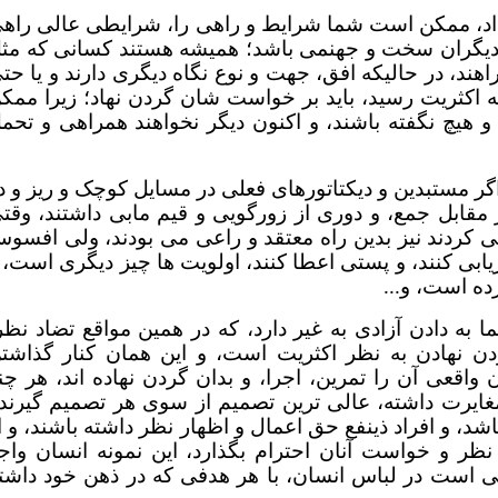
داد، ممکن است شما شرایط و راهی را، شرایطی عالی راه
ای دیگران سخت و جهنمی باشد؛ همیشه هستند کسانی که مث
هند، در حالیکه افق، جهت و نوع نگاه دیگری دارند و یا حت
به اکثریت رسید، باید بر خواست شان گردن نهاد؛ زیرا ممک
و هیچ نگفته باشند، و اکنون دیگر نخواهند همراهی و تحم
 اگر مستبدین و دیکتاتورهای فعلی در مسایل کوچک و ریز و د
ر مقابل جمع، و دوری از زورگویی و قیم مابی داشتند، وقت
 می کردند نیز بدین راه معتقد و راعی می بودند، ولی افسو
ابی کنند، و پستی اعطا کنند، اولویت ها چیز دیگری است، 
ده است، و...
 به دادن آزادی به غیر دارد، که در همین مواقع تضاد نظر
گردن نهادن به نظر اکثریت است، و این همان کنار گذاشت
اقعی آن را تمرین، اجرا، و بدان گردن نهاده اند، هر چن
مغایرت داشته، عالی ترین تصمیم از سوی هر تصمیم گیرند
اشد، و افراد ذینفع حق اعمال و اظهار نظر داشته باشند، و ا
نظر و خواست آنان احترام بگذارد، این نمونه انسان واج
ی است در لباس انسان، با هر هدفی که در ذهن خود داشت