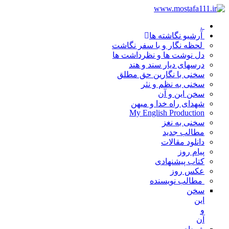
.
آرشیو نگاشته ها
لحظه نگار و با سفر نگاشت
دل نوشت ها و نظرداشت ها
درسهای دیار سند و هند
سخنی با نگارین حق مطلق
سخنی به نظم و نثر
سخن این و آن
شهدای راه خدا و میهن
My English Production
سخنی به نغز
مطالب جدید
دانلود مقالات
پیام روز
کتاب پیشنهادی
عکس روز
مطالب نویسنده
سخن
این
و
آن