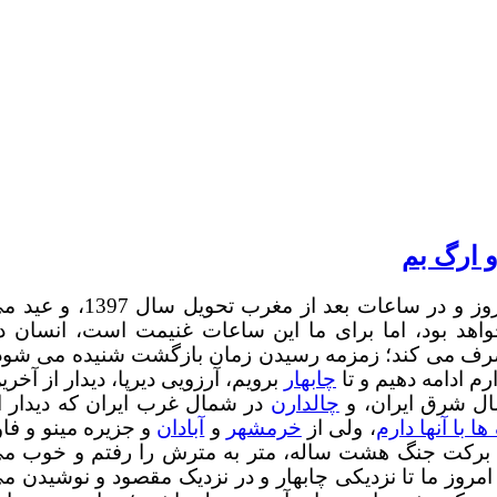
و ارگ بم
امروز 29 اسفند 1396 است و سال در آخرین ساعات امروز و در ساعات بعد از مغرب تحویل سال 7
اهد بود، اما برای ما این ساعات غنیمت است، انسان د
ا صرف می کند؛ زمزمه رسیدن زمان بازگشت شنیده می شود
م ادامه دهیم و تا
چابهار
برویم، آرزویی دیرپا، دیدار از آخری
ل شرق ایران، و
چالدارن
در شمال غرب ایران که دیدار ا
 با آنها دارم
، ولی از
خرمشهر
و
آبادان
و جزیره مینو و فاو
 برکت جنگ هشت ساله، متر به مترش را رفتم و خوب م
مروز ما تا نزدیکی چابهار و در نزدیک مقصود و نوشیدن م