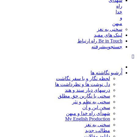
شهدای
راه
خدا
و
میهن
سخنی به نغز
لینک های مفید
Be in Touch راه ارتباط
جستجوپیشرفته
.
آرشیو نگاشته ها
لحظه نگار و با سفر نگاشت
دل نوشت ها و نظرداشت ها
درسهای دیار سند و هند
سخنی با نگارین حق مطلق
سخنی به نظم و نثر
سخن این و آن
شهدای راه خدا و میهن
My English Production
سخنی به نغز
مطالب جدید
دانلود مقالات