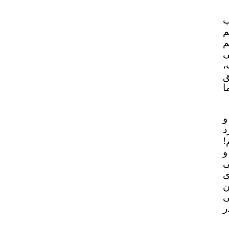
ب
م
م
ی
،
ق
ا
و
د
!
و
ی
ی
ن
ی
ر