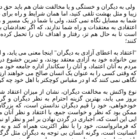
ولی به دیگران و خستگی و یا مخالفت شان هم باید حق 
زیبا و مثل بهشت تلقی کنید، اما همان شرایط و راه بر
شما به مسایل نگاه نمی کنند، ولی با شما در یک مسیر و را
اعتقادی به معتقدات و راه شما ندارند، که اگر تعدادشان 
است تا به حال هم تز، رفتار و اهداف تان را تحمل کرده 
کنند؛
"اعتقاد به اعطای آزادی به دیگران" اینجا معنی می یابد، و
بین خانواده خود به آزادی معتقد بودند، و تمرین خشوع د
مردم به آنان اعتماد، و آنان را سکاندار اداره جامعه خود
که وقتی کسی را به عنوان یک انسان صالح می خواهند ارزی
نگاهی نمی کنند که او در مقیاس کوچکتر با اهل خود چه کر
نوع واکنش به مخالفت دیگران، نشان از میزان اعتقاد شما
بروز می یابد، بهترین گزینه احترام به نظر دیگران و 
خودخواهی، خود را قیم دیگران ندانستن است، که بزرگان و
ممکن بود که نظر و خواست جمع، با اعتقاد و نظر آنان 
ایی این است که، اجباری در گردن نهادن بر امر و نظر او نب
که فرمانرواست، خود را با نظر اکثریت همراه کند و به 
انسانیت است، وگرنه انسان بی توجه به دیگران مثل گرگ