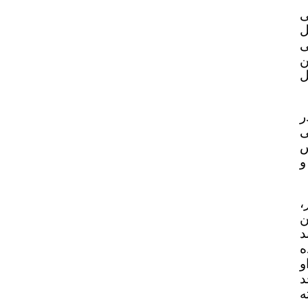
ی
ل
ی
ن
ل
ر
ی
س
و
،
ن
د
ه
و
د
ه