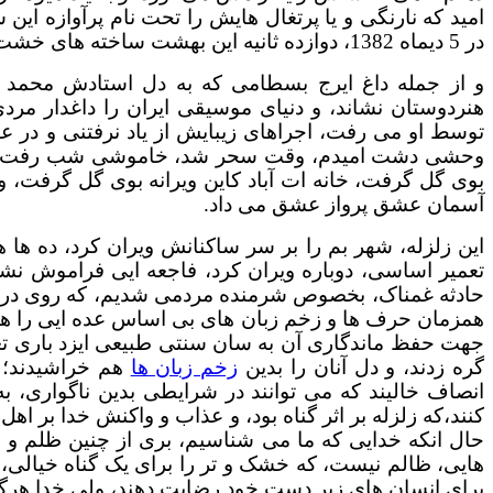
امید که نارنگی و یا پرتغال هایش را تحت نام پرآوازه این
در 5 دیماه 1382، دوازده ثانیه این بهشت ساخته های خشت و گل را به ویرانه ایی تبدیل کرد، از یاد بردنی نیست.
و از جمله داغ ایرج بسطامی که به دل استادش محمد
هنردوستان نشاند، و دنیای موسیقی ایران را داغدار مرد
توسط او می رفت، اجراهای زیبایش از یاد نرفتنی و در عا
وحشی دشت امیدم، وقت سحر شد، خاموشی شب رفت و ف
بوی گل گرفت، خانه ات آباد کاین ویرانه بوی گل گرفت، و.
آسمان عشق پرواز عشق می داد.
این زلزله، شهر بم را بر سر ساکنانش ویران کرد، ده ها هز
تعمیر اساسی، دوباره ویران کرد، فاجعه ایی فراموش نشد
حادثه غمناک، بخصوص شرمنده مردمی شدیم، که روی در خاک
همزمان حرف ها و زخم زبان های بی اساس عده ایی را هم 
جهت حفظ ماندگاری آن به سان سنتی طبیعی ایزد باری تعا
گره زدند، و دل آنان را بدین
زخم زبان ها
هم خراشیدند؛ ن
انصاف خالیند که می توانند در شرایطی بدین ناگواری، ب
کنند،که زلزله بر اثر گناه بود، و عذاب و واکنش خدا بر اهل
حال انکه خدایی که ما می شناسیم، بری از چنین ظلم و 
هایی، ظالم نیست، که خشک و تر را برای یک گناه خیالی، ب
برای انسان های زیر دست خود رضایت دهند، ولی خدا هرگز