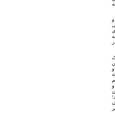
ه
و
ی
ی
ه
ر
ک
ن
و
ه
م
و
ن
؛
ن
ر