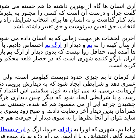
آری انسان ها گاه از بهترین داشته ها هم خسته می شون
گفت چرا، و درست آن است که کسی را مجبور به پذیرش ش
باید کنار گذاشت و به انسان ها برای انتخاب شرایط، راه
انتخاب، حق تعیین سرنوشت و حق تغییر داشته باشد.
آخرین لحظات هر مهلت زمانی که به انسان داده می شود،
از سال کهنه را به
بم
و دیدار از
ارگ بم
اختصاص دادیم، با ا
ها آمده ایم، حداقل روا نیست که بدون دیدار از ارگ بم 
ایران بازگو کننده شهری است که در حصار قلعه محکم و 
کرده است.
از کرمان تا بم چیزی حدود دویست کیلومتر است، ولی ن
عمری دهد و شرایطی ایجاد شود که به دیدارش برویم، دنیا
آرزهایت برسی، نه می توان به قول سلامتی اش اعتماد کر
رسد، و یا شرایطی ایجاد شود که دیگر چنین دیداری هرگ
چشیدن جرعه ایی از می مقصود هم که شده، جستنی سوی 
همراهان بدین دیدار آخر رضایت دادند. و صبح زود بسوی ب
شاید بتوان از آنجا نظرها را به سوی دیدار از جیرفت هم جل
و اما بم، شهری که او را به
زلزله
، خرما، ارگ و
ایرج بسطا
ذهنم گاهی اغتشاش و یا آرامش می آورد؛ و به یاد میوه فروش