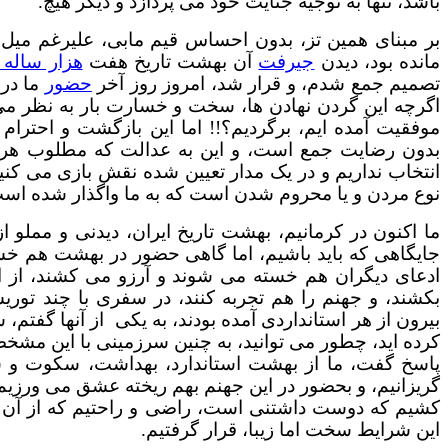
باشد، تنها به توجیه جنایت خود می پردازد و دیگر هیچ.
بر مبنای همین تز، بدون احساس قیم مابی، علیرغم میل
مانده بود، دیدن
جیرفت
آن بهشت تاریخ هفت
هزار ساله ا
تصمیم جمع شدم، و قرار شد، امروز روز آخر
حضور
ما در
اگرچه این گردن نهادن ها، سخت و خسارت بار به نظر می ر
موفقیت آمده ایم، برگردیم؟!! اما این بازگشت و احترا
بدون رضایت جمع است، و این به عدالت که مطلوب هر م
انتخاب نداریم و در یک مدار تعیین شده نقش بازی می کنیم
نوع مردن و یا محروم شدن است که به ما واگذار شده است، و
ما اکنون در کرمانیم، بهشت تاریخ ایران، دیدنی و مملو ا
جایگاهی که باید باشیم، اما گاهی حضور در بهشت هم خس
ادعای دیگران هم خسته می شوند و آرزو می کشند، از ای
بکشند، و جهنم را هم تجربه کنند، در سفری با چند توری
بیرون از هر استانداردی آمده بودند، به یکی از آنها گفتم،
کرده اید، چطور می توانید، به چنین سرزمینی با این مش
پاسخ گفت، ما از بهشت استاندارد، بهداشت، سکوت و سک
گریزانیم، و بحضور در این جهنم بهم ریخته عشق می ورزی
کشیم که دوست داشتنی است، راضی و راحتیم که از آن ح
این شرایط سخت اما زیبا، قرار گرفتیم.