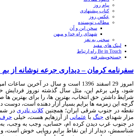
پیام روز
کتاب پیشنهادی
عکس روز
مطالب نویسنده
سخن این و آن
شهدای راه خدا و میهن
سخنی به نغز
لینک های مفید
Be in Touch راه ارتباط
جستجوپیشرفته
سفرنامه کرمان – دیداری جرعه نوشانه از بم 
شود، ولی برغم این، مثل سال گذشته نوروز فردایش خو
شرایط داشتن حق انتخاب، بهترین ها، را برای بهترین ه
گرچه این زمزمه ها برایم بسیار آزار دهنده است، دوست دار
نقطه در جنوب شرقی ایران؛ همچنین
کلات نادری
در شما
مزار شهدای
جنگ
با
عثمانی
از آرزهایم هست، خیلی
حرف ها
در جنوب غرب دیدن کرده ام، حسابی، وجب به وجب، به
شناسمش، دیدار از این نقاط برایم رویایی خوش است، و ا