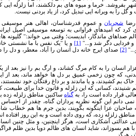
 شهر بفروشد. خرما و میوه های بم دلکشند، اما زلزله ایی ک
 رضا
شجریان
و عموم قدرشناسان، اهالی هنر موسیقی 
ی کرد که امیدهای فراوانی به توسعه موسیقی اصیل ایران
لم صداهای ماندگار، ابدیست؛ وقتی می خواند:" گلپونه ها
ردایی دگر شد و..."
[1]
و یا "یک نفس با ما نشستی خان
.."
[2]
صدای ایرج خانه دل انسان را آباد، معطر، و دل را د
ار انسان را به کام مرگ کشاند، و ارگ بم را نیز بعد از ی
نی، که چون زخمی عمیق بر دل ها خواهد ماند، بعد از ای
 بم کشیدند، و یا ماندند و بر داغ رفتگان خود نشستند، 
شنیدند، کسانی که این زلزله و قانون خدا برای طبیعت، ک
لی قرار داده است را، به
گناه
ساکنین مناطق زلزله زده ب
می دانم این گونه نظریه پردازان گناه، چقدر از احساس 
ه صاحبان عزا اینگونه بگویند، بدین جرم ها هم خطاب شا
 مناطق زلزله زده، که روی داده است و به این روز افتاده اند
بی عدالتی آشکاری است، هرگز اینچنین، و مثل چنین انسا
ا هم بسوزاند، شاید انسان های ظالم دوپا بدین ظلم فراگی
، هرگز.