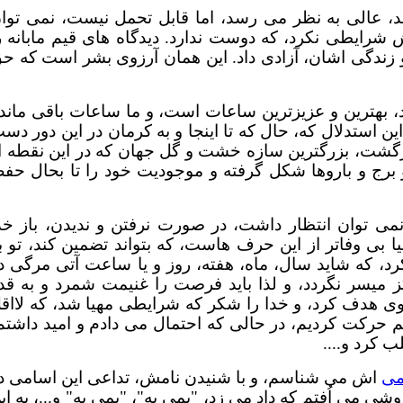
د، عالی به نظر می رسد، اما قابل تحمل نیست، نمی توا
رایطی نکرد، که دوست ندارد. دیدگاه های قیم مابانه ر
 و زندگی اشان، آزادی داد. این همان آرزوی بشر است که ح
 بهترین و عزیزترین ساعات است، و ما ساعات باقی ماند
ین استدلال که، حال که تا اینجا و به کرمان در این دور دس
بازگشت، بزرگترین سازه خشت و گل جهان که در این نقطه ا
برج و باروها شکل گرفته و موجودیت خود را تا بحال حف
می توان انتظار داشت، در صورت نرفتن و ندیدن، باز خد
 بی وفاتر از این حرف هاست، که بتواند تضمین کند، تو ب
د، که شاید سال، ماه، هفته، روز و یا ساعت آتی مرگی د
ز میسر نگردد، و لذا باید فرصت را غنیمت شمرد و به قد
هدف کرد، و خدا را شکر که شرایطی مهیا شد، که لااق
م حرکت کردیم، در حالی که احتمال می دادم و امید داشتم
ب کرد و....
می
اش می شناسم، و با شنیدن نامش، تداعی این اسامی د
ی می اُفتم که داد می زد، "بمی یه"، "بمی یه" و...، به ای