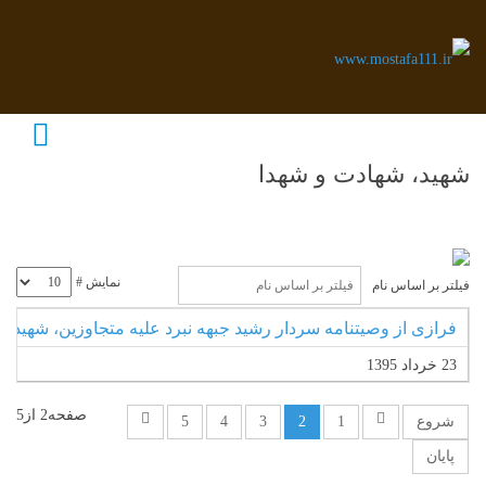
شهید، شهادت و شهدا
نمایش #
فیلتر بر اساس نام
فرازی از وصیتنامه سردار رشید جبهه نبرد علیه متجاوزین، شهید 
23 خرداد 1395
صفحه2 از5
شروع
1
2
3
4
5
پایان