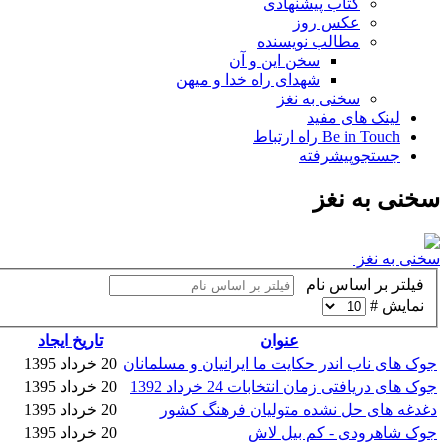
کتاب پیشنهادی
عکس روز
مطالب نویسنده
سخن این و آن
شهدای راه خدا و میهن
سخنی به نغز
لینک های مفید
Be in Touch راه ارتباط
جستجوپیشرفته
سخنی به نغز
سخنی به نغز
فیلتر بر اساس نام
نمایش #
عنوان
تاریخ ایجاد
جوک های ناب اندر حکایت ما ایرانیان و مسلمانان
20 خرداد 1395
جوک های دریافتی زمان انتخابات 24 خرداد 1392
20 خرداد 1395
دغدغه های حل نشده متولیان فرهنگ کشور
20 خرداد 1395
جوک شاهرودی - کم بیل لاش
20 خرداد 1395