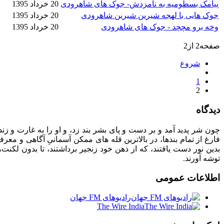
پیامک بسطومیه به نامزدش- جوک های شاهرودی
20 خرداد 1395
جوک هایی با لهجه شیرین شیرین شاهرودی
20 خرداد 1395
وخه برو مچچد - جوک های شاهرودی
20 خرداد 1395
صفحه2 از2
شروع
1
2
دیدگاه
چون شر پدید آمد و بر دست و پای بشر بند زد، و او را به غارت و زندان
فارغ از تمام بندها، در بالاترین قله های ممکن آسمانیِ آگاهی و معرف
بدین نور دست یافتند، که از ذهن خود زنجیر برداشتند، تا بدون لکنت
توشه آورند.
اطلاعات
عمومی
رادیوهای FM جهان
The Wire India