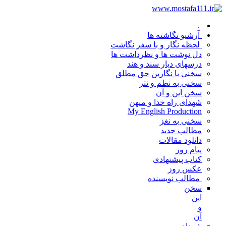
.
آرشیو نگاشته ها
لحظه نگار و با سفر نگاشت
دل نوشت ها و نظرداشت ها
درسهای دیار سند و هند
سخنی با نگارین حق مطلق
سخنی به نظم و نثر
سخن این و آن
شهدای راه خدا و میهن
My English Production
سخنی به نغز
مطالب جدید
دانلود مقالات
پیام روز
کتاب پیشنهادی
عکس روز
مطالب نویسنده
سخن
این
و
آن