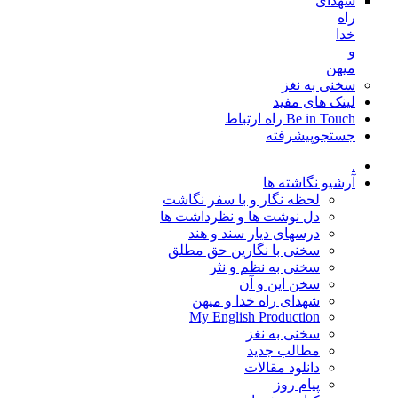
شهدای
راه
خدا
و
میهن
سخنی به نغز
لینک های مفید
Be in Touch راه ارتباط
جستجوپیشرفته
.
آرشیو نگاشته ها
لحظه نگار و با سفر نگاشت
دل نوشت ها و نظرداشت ها
درسهای دیار سند و هند
سخنی با نگارین حق مطلق
سخنی به نظم و نثر
سخن این و آن
شهدای راه خدا و میهن
My English Production
سخنی به نغز
مطالب جدید
دانلود مقالات
پیام روز