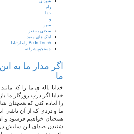
شهدای
راه
خدا
و
میهن
سخنی به نغز
لینک های مفید
Be in Touch راه ارتباط
جستجوپیشرفته
اگر مدار ما به ای
ما
خدایا ناله یِ ما را که ما
خدایا اگر دربِ روزگار ما ب
را آماده کنی که همچنان ش
ما و دردی که از آن ناشی ا
همچنان خواهیم فرسود و از 
شنیدن صدای این سایش دردآ
دانم شنیدن و دیدن وضع ما ت