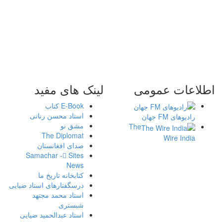
اطلاعات
عمومی
لینک
های مفید
E-Book کتاب
استاد محسن رنانی
رادیوهای FM جهان
مشق نو
The
The Diplomat
Wire India
صدای افغانستان
Samachar - ُSites
News
کتابخانه تاریخ ما
درسگفتارهای استاد ضیایی
استاد محمد مجتهد
شبستری
استاد عبدالحمید ضیایی