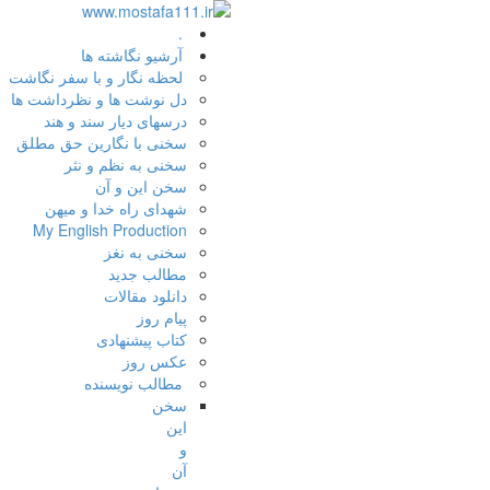
.
آرشیو نگاشته ها
لحظه نگار و با سفر نگاشت
دل نوشت ها و نظرداشت ها
درسهای دیار سند و هند
سخنی با نگارین حق مطلق
سخنی به نظم و نثر
سخن این و آن
شهدای راه خدا و میهن
My English Production
سخنی به نغز
مطالب جدید
دانلود مقالات
پیام روز
کتاب پیشنهادی
عکس روز
مطالب نویسنده
سخن
این
و
آن