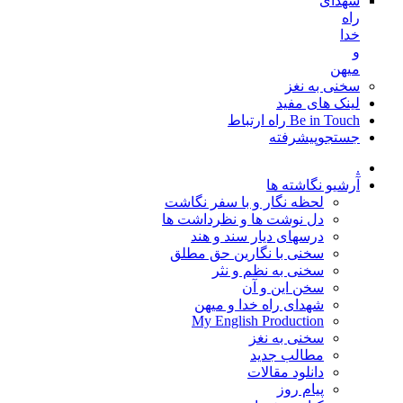
شهدای
راه
خدا
و
میهن
سخنی به نغز
لینک های مفید
Be in Touch راه ارتباط
جستجوپیشرفته
.
آرشیو نگاشته ها
لحظه نگار و با سفر نگاشت
دل نوشت ها و نظرداشت ها
درسهای دیار سند و هند
سخنی با نگارین حق مطلق
سخنی به نظم و نثر
سخن این و آن
شهدای راه خدا و میهن
My English Production
سخنی به نغز
مطالب جدید
دانلود مقالات
پیام روز