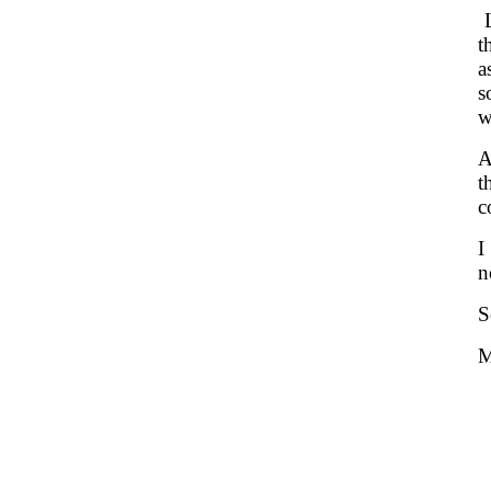
L
t
a
s
w
A
t
c
I
n
S
M