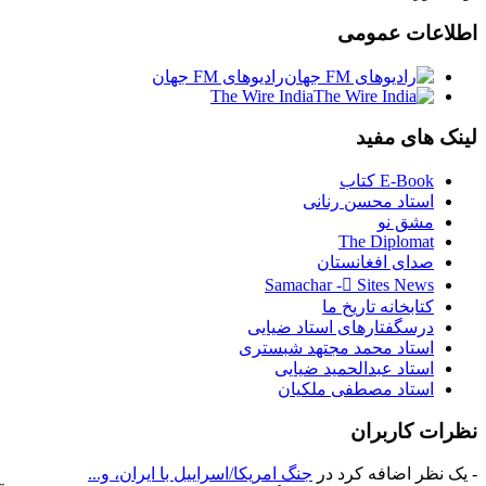
اطلاعات
عمومی
رادیوهای FM جهان
The Wire India
لینک
های مفید
E-Book کتاب
استاد محسن رنانی
مشق نو
The Diplomat
صدای افغانستان
Samachar - ُSites News
کتابخانه تاریخ ما
درسگفتارهای استاد ضیایی
استاد محمد مجتهد شبستری
استاد عبدالحمید ضیایی
استاد مصطفی ملکیان
نظرات
کاربران
- یک نظر اضافه کرد در
جنگ امریکا/اسراییل با ایران، و...