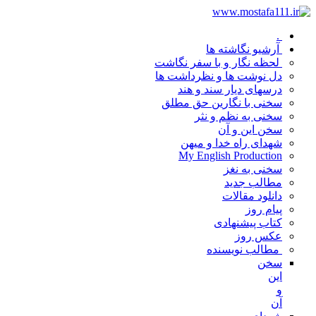
.
آرشیو نگاشته ها
لحظه نگار و با سفر نگاشت
دل نوشت ها و نظرداشت ها
درسهای دیار سند و هند
سخنی با نگارین حق مطلق
سخنی به نظم و نثر
سخن این و آن
شهدای راه خدا و میهن
My English Production
سخنی به نغز
مطالب جدید
دانلود مقالات
پیام روز
کتاب پیشنهادی
عکس روز
مطالب نویسنده
سخن
این
و
آن