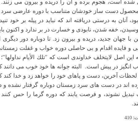
 شده است، هجوم برده و آن را دریده و بیرون می زنند. 
، محصول دست ساز خودشان متناسب با
دوره
عارضی سرد 
د، آنان به درستی دریافته اند که نباید در پیله بر خود تنید
پوسیدن، خفه شدن،
نابودی و خسارت در بر ندارد و اکنون بای
 با جهان جدید، دریده و
بیرون
زد. تا دوباره دور دیگری ا
یی و فایده
اقدام و بی حاصلی دوره خواب و
غفلت زمستان
این اصل لایتخلف خداوندی است که "تلك الأيام نداولها"؛ 
ب انگیز در پیش است.
البته
جوانه ها
خود خوب می دانند ک
 لحظات آخرین، دست و پاهای خود را خواهد زد و خدا کند
ک
ه اند
در دست های سرد زمستان
دوباره گرفتار نشده و د
تبدیل نشوند، و فرصت یابند که
دوره گرما را حس کنند 
د.