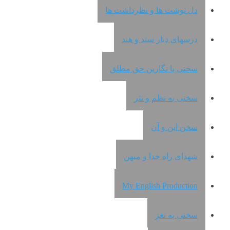
دل نوشت ها و نظرداشت ها
درسهای دیار سند و هند
سخنی با نگارین حق مطلق
سخنی به نظم و نثر
سخن این و آن
شهدای راه خدا و میهن
My English Production
سخنی به نغز