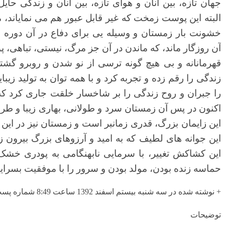
جهان تازه، بین
آنان و هوای تازه، بین آنان و زندگی
حایل
البته
این پوست زمخت که غیر قابل عبور هم می نمایاند
خشونت بار زمستان و وسیله یی برای
دفاع در آن دوره بو
آن
روزگار ماند،
که
ماندن در آن جز مرگ، نیستی، تباهی، 
قهرمانانه و بی هیچ گونه ترسی از نو شدن و روبرو گشتن
زندگی را رقم زده
و
تجربه کرد و با همه توان به تولید زیبا
را جبران
و
روح زندگی را بر شاخسار خلقت
جاری کرد که 
اکنون در پس آن زمستان سرد و طولانی، بهاری زیبا و طر
این زایمان بزرگ، قدری زمانبر است
و زمستان نیز
در این
این جوانه های لطیف که به امید
و آرزوهای
بزرگ
بیرون زد
این کشاکش تغییر، با سرمایی نابهنگامی به پودری خشک 
حماسه زنده بودن، مولد بودن و سرور را با موفقیت بسراین
+ نوشته شده در سه شنبه بیستم اسفند 1392 ساعت 8:49 شماره پست: 410
توضیحات