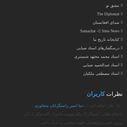
مشق نو
The Diplomat
صدای افغانستان
Samachar - ُSites News
کتابخانه تاریخ ما
درسگفتارهای استاد ضیایی
استاد محمد مجتهد شبستری
استاد عبدالحمید ضیایی
استاد مصطفی ملکیان
نظرات
کاربران
- یک نظر اضافه کرد در
دنیا اسیر راستگرایان متجاوزی‌ ...
«اصلاح طلب، اصولگرا؟ دیگه تمومه ماجرا!» گفت‌وگو با دکتر
پرویز_امینی پژوهشگر علوم سیاسی و استاد دانش...