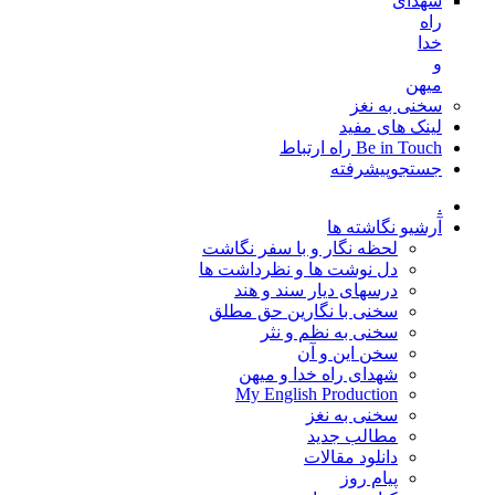
شهدای
راه
خدا
و
میهن
سخنی به نغز
لینک های مفید
Be in Touch راه ارتباط
جستجوپیشرفته
.
آرشیو نگاشته ها
لحظه نگار و با سفر نگاشت
دل نوشت ها و نظرداشت ها
درسهای دیار سند و هند
سخنی با نگارین حق مطلق
سخنی به نظم و نثر
سخن این و آن
شهدای راه خدا و میهن
My English Production
سخنی به نغز
مطالب جدید
دانلود مقالات
پیام روز