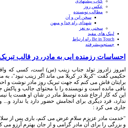
کتاب پیشنهادی
عکس روز
مطالب نویسنده
سخن این و آن
شهدای راه خدا و میهن
سخنی به نغز
لینک های مفید
Be in Touch راه ارتباط
جستجوپیشرفته
احساسات رزمنده ایی به مادر، در قالب تبریک 
امروز زادروز تولد جناب زینب (س) است، کسی که واقع
حکیمی گفت "کربلا در کربلا می ماند اگر زینب نبود"، به 
برایتان فاش می کنم که جهت تبریک روز مادر نوشت و احسا
باقی مانده است و نویسنده را با محتوای جالب و پاکش جاو
این که کار ارجاع شده توسط مادر در شان او هست یا نیس
ندارد، فرد دیگری برای انجامش حضور دارد یا ندارد و...
جاری می کرد :
"خدمت مادر عزیزم سلام عرض می کنم، باری پس از سلام 
و بزرگی را برای آن مادر گرامی و از جان بهترم آرزو می کنم