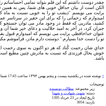
چقدر دوست داشتم که این قلم بتواند تمامی احساساتم را د
الکن است از بیان حداقلِ خوبی های شما، پس به همین 
برایت می نویسم "دیشب تو را به خوبی نسبت به ماه ک
امیدوارم که زحماتی را که برای این حقیر در سرتاسر عمرم
کشید، مادریی که فقط در وجود مادر می توان جستجو کرد
جبران کرد، در آخر به امید حلالیت و دعای خیر شما آن و
عنوان خداحافظی برایت می نویسم که امیدوارم قبول بفرم
تو را دست خدا بسپارم." دوستت دارم مادر، فراموشم م
خدایِ شان رحمت کُناد که هر دو اکنون به سوی رحمت ای
خوش بحال فرزندی که نسبت به مادرش چنین مطیع است، و
باشد.
+
نوشته شده در یکشنبه بیست و پنجم بهمن
۱۳۹۴
ساعت 17:43 شماره پست: 888
توضیحات
زیر مجموعه:
مطالب نویسنده
دسته:
شهید، شهادت و شهدا
تاریخ ایجاد در 23 خرداد 1395
بازدید: 3054