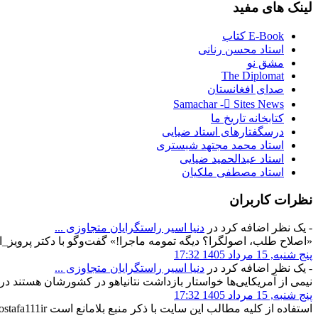
لینک
های مفید
E-Book کتاب
استاد محسن رنانی
مشق نو
The Diplomat
صدای افغانستان
Samachar - ُSites News
کتابخانه تاریخ ما
درسگفتارهای استاد ضیایی
استاد محمد مجتهد شبستری
استاد عبدالحمید ضیایی
استاد مصطفی ملکیان
نظرات
کاربران
- یک نظر اضافه کرد در
دنیا اسیر راستگرایان متجاوزی‌ ...
«اصلاح طلب، اصولگرا؟ دیگه تمومه ماجرا!» گفت‌وگو با دکتر پرویز_
پنج شنبه, 15 مرداد 1405 17:32
- یک نظر اضافه کرد در
دنیا اسیر راستگرایان متجاوزی‌ ...
نیمی از آمریکایی‌ها خواستار بازداشت نتانیاهو در کشورشان هستند ️
پنج شنبه, 15 مرداد 1405 17:32
استفاده از کلیه مطالب این سایت با ذکر منبع بلامانع است
stafa111ir