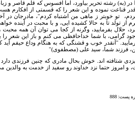
ر (به) رشته تحریر بیاورد، اما افسوس که قلم قاصر و زبا
قدر قناعت نموده و این شعر را که قسمتی از افکارم هس
ردم،
تو خوبتر ز ماهی من اشتباه کردم"، مادرجان در آخ
 از تولد تا به حالا کشیده ایی، و با محبت در آینده خواه
، حلال بفرمایید، وگرنه از کجا می توان آن همه محبت ر
جود گرامی، با شما خداحافظی می کنم و باز این شعر را ب
ایید. "آنقدر خوب و قشنگی که به هنگام وداع حیفم آید ک
کن، فرزند شما، سید علی (مصطفوی)"
زدی شتافته اند. خوش بحال مادری که چنین فرزندی دارد 
 امروز حتما نزد خداوند رو سفید از خدمت به والدین م