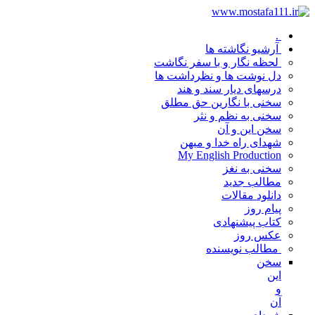
.
آرشیو نگاشته ها
لحظه نگار و با سفر نگاشت
دل نوشت ها و نظرداشت ها
درسهای دیار سند و هند
سخنی با نگارین حق مطلق
سخنی به نظم و نثر
سخن این و آن
شهدای راه خدا و میهن
My English Production
سخنی به نغز
مطالب جدید
دانلود مقالات
پیام روز
کتاب پیشنهادی
عکس روز
مطالب نویسنده
سخن
این
و
آن