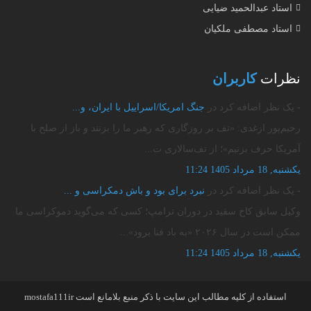
استاد عبدالحمید ضیایی
استاد مصطفی ملکیان
نظرات
کاربران
- یک نظر اضافه کرد در
جنگ امریکا/اسراییل با ایران، و...
رحیم‌پور ازغدی: «تف بر روزگاری که رهبر ما را بزنند و باز از صلح با
آمریکا حرف بزنیم»؛ از تف‌سالاری ت...
یکشنبه, 18 مرداد 1405 11:24
- یک نظر اضافه کرد در
نبرد برای بود و باش دمکراسی و ...
وکیل سابق کاخ سفید در دوران ترامپ؛ کسی که می‌گوید دموکراسی ما
ممکن است در سال ۲۰۲۶ «به باد فنا برود»...
یکشنبه, 18 مرداد 1405 11:24
استفاده از کلیه مطالب این سایت با ذکر منبع بلامانع است
mostafa111ir