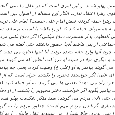
 پهلو شدند. و این امری است که در عقل ما نمی گنجد
ی زهرا اعتقاد ندارد، انکار این مساله از اصول دین است
ضرت زهرا حمله کردند، نقش امام علی چیست؟ امام علی ترس
ه همسرتان حمله کند که او را بکشد یا آسیب برساند، س
لی العظیم، یا از همسرت دفاع میکنی؟! اگر دفاع نکنی مرد
و جماعتی از بنی هاشم آنجا حضور داشتند حتی گفته می شو
 آنها وارد خانه نشده بودند. آیا اینها اجازه می دهند ک
د و دیگری میخ در سینه او فرو کند، آنطور که می گویند می
 می گویند پیامبر به او (علی ع) وصیت کرده، یعنی چه پیامب
ی علی! اگر خواستند دخترم را بکشند حرام است که از ا
ود راه می دهد؟ بعضی ها می گویند: به او حمله کنید که
امبر بگوید اگر خواستند دختر محبوبم را بکشند از او دفا
یست. حتی الان مردم می گویند: سید منکر شکست پهلو هس
ی بسیاری گریاندن مردم مهم است؛ چطور مردم را به گری
ا نمی پذیرد. حالا شما از من شنیدید عقل هایتان را به کا