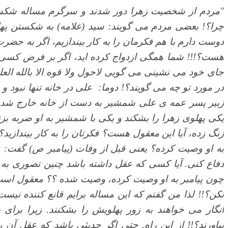
"مردم از شخصیت زهرا دور شدند و سرگرم مساله شکستن
چرا؟! بعضی مردم می گویند: سید (علامه) به شکستن پهلو
دوست دارم با هم فکرمان را به کار بیندازیم، اگر به ح
هست؟!!! شما همگی ازدواج کرده اید، اگر بر فرض کسی ب
جای خود می نشینی می گویی لاحول ولا قوه الا بالله الع
در مورد تو چه می گویند؟! دوما:
علی در خانه تنها نبود 
زبیر پسر عمه ی علی شمشیر به دست از خانه خارج شد، چون
یکی پهلوی زهرا را بشکند و یکی با شمشیر به او ضربه بزن
زنگ زده، آیا این معقول هست؟ فکرتان را به کار بیندازید؟
به او وصیت کرده؟ یعنی قبل از وفات (پیامبر ص) گفت:
ا
دفاع کنی. آیا کسی که عقل داشته باشد چنین تصوری به خ
چون پیامبر به او وصیت کرده، وصیت شده ؟؟ معقول است پی
نکن؟!! لذا من گفتم که این مساله برایم قانع کننده ن
انگار می خواهند به زور پهلویش را بشکنند. زیرا برا
بیاورند؟!! از این راه. حتی اگر حدیثی باشد که عقل آن ر