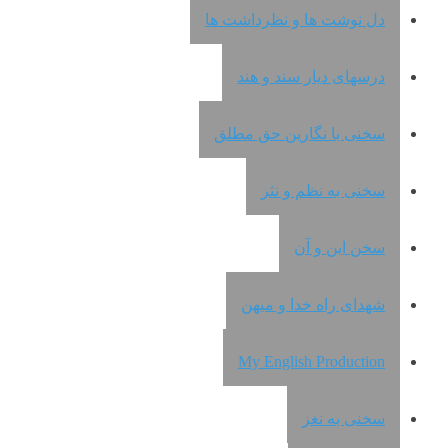
دل نوشت ها و نظرداشت ها
درسهای دیار سند و هند
سخنی با نگارین حق مطلق
سخنی به نظم و نثر
سخن این و آن
شهدای راه خدا و میهن
My English Production
سخنی به نغز