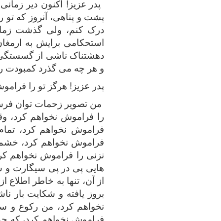
پدر عزیز! اکنون دیر زمانی
پشت و پناهی، آنروز که تو ر
درک کنم، ولی گذشت زمان
استحکامی برایش به ارمغان
دهشتناک ناشی از گسستگی آ
و هر چه می گذرد کمبودت ر
پدر عزیز! هرگز تو را فرامو
من تصویر زحمات توان فرس
را فراموش نخواهم کرد، وق
فراموش نخواهم کرد، تمام
فراموش نخواهم کرد، خشم 
نزنی را فراموش نخواهم کر
هایی پی در پی سیگارت و س
از آن، تنها به خاطر اطلاع 
بروز یافته و شکایت بار ن
نخواهم کرد، من رکوع و سج
فراموش نخواهم کرد، که چون