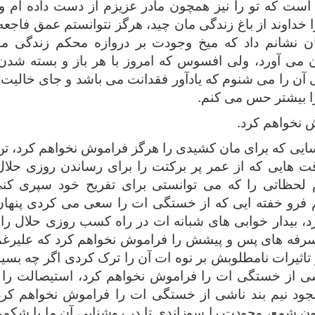
 است که تو را نیز همچون مادر عزیزم از دست داده ام و ی
ا خداوند از باغ زندگی مان چید، هرگز نتوانستم عمق فاجعه 
 نشانم داد که میخ وجودت بر دروازه محکم زندگی 
 می آورد، ولی افسوس که امروز با هر باز و بسته شد
ن را می شنوم که یادآور فقدانت می باشد و جای خالیت
ا بیشتر حس می کنم.
ش نخواهم کرد.
ایی که برای مان کشیدی را هرگز فراموش نخواهم کرد، ت
ت هایی که از عمر پر برکتت را برای رساندن روزی حلا
 لحظاتی را که می توانستی برای تفریح خود سپری ک
فرو خفته ایی که از خستگی ات را سعی می کردی پنهان 
د، بیدار خوابی های شبانه ات در راه کسب روزی حلال را
رفه های پس و پیشش را فراموش نخواهم کرد که علیرغم س
از تاثیرات نامطلوبش بر نوه ات آن را ترک کردی اگر چه ب
اشی از خستگی ات را فراموش نخواهم کرد، استیصالت را 
ود نیم بند ناشی از خستگی ات را فراموش نخواهم کرد
 شمع، وجودت را سوزاندی تا در روشنایی آن ما با شکمی پ