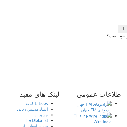
 واضح نیست؟
اطلاعات
عمومی
لینک
های مفید
E-Book کتاب
استاد محسن رنانی
رادیوهای FM جهان
مشق نو
The
The Diplomat
Wire India
صدای افغانستان