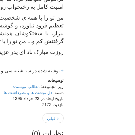
امنیت کامل به رختخواب روی
من تو را با همه ی شخصیت 
تعظیم فرود نیاورد، و گوشش
بیزار، با سختکوشان همن
گرفتنش کم و... من تو را 
روزت مبارک باد ای پدر عزی
+
نوشته شده در سه شنبه سی و یکم فروردین ۱۳۹۵ ساعت 11:54 AM
توضیحات
زیر مجموعه:
مطالب نویسنده
دسته:
دل نوشت ها و نظرداشت ها
تاریخ ایجاد در 23 خرداد 1395
بازدید: 7172
< قبلی
نظرات (
0
)