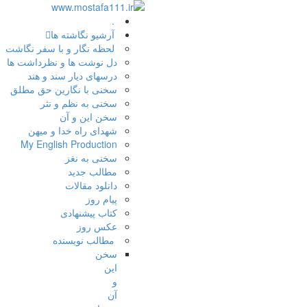
.
آرشیو نگاشته ها
لحظه نگار و با سفر نگاشت
دل نوشت ها و نظرداشت ها
درسهای دیار سند و هند
سخنی با نگارین حق مطلق
سخنی به نظم و نثر
سخن این و آن
شهدای راه خدا و میهن
My English Production
سخنی به نغز
مطالب جدید
دانلود مقالات
پیام روز
کتاب پیشنهادی
عکس روز
مطالب نویسنده
سخن
این
و
آن