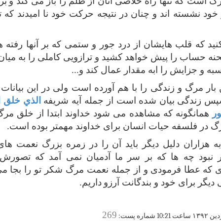
گ است که تنها راه خلاصی آنان از ظلم را باز می کند و
بر
خود نشسته اند و چنان در نتیجه حرکت خود نا امیدند که تن
کنید که قلب هایشان از درد جور و ستمی که بر آنها رفته 
ساب را پیش خواهد کشید و ترازویی کاملی را به میان خو
 و جزایش را ابه مقدار عمال کند و...
 بار مرگ و زندگی را با هم آورده است ولی در این بیانات
سپس زندگی
بیان شده
است از جمله آیه شریفه
الذي خلق ا
ور
همانگونه که مشاهده می شود خداوند ابتدا از خلق مرگ
مرگ در فلسفه حیات انسان برای خداوند مهمتر بوده است.
هزاران دلیل دیگر باید آن را در زمره بزرگ نعمت های
 نبود چه ها که بر سر ما آدمیان نمی آمد که تصورش 
ی که عطا فرمودی
و از جمله نعمت مرگ شکر تو را بجا می
ی دیگر برای خود و بندگانت آرزو
داریم.
269
دین
۱۳۹۲
ساعت 10:21 شماره پست: