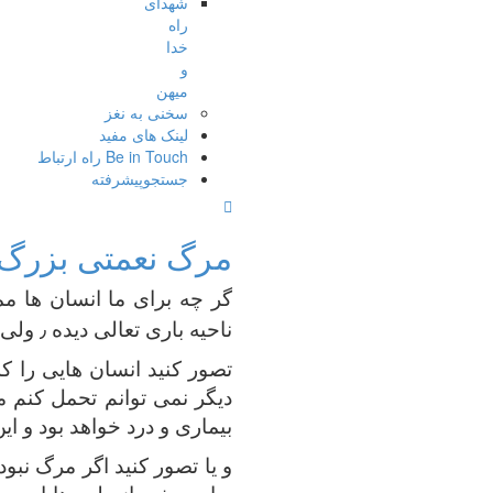
شهدای
راه
خدا
و
میهن
سخنی به نغز
لینک های مفید
Be in Touch راه ارتباط
جستجوپیشرفته
مرگ نعمتی بزرگ 
گر چه برای ما انسان ها م
٫
ناحیه باری تعالی دیده
ولی ت
تصور کنید انسان هایی را که
دیگر نمی توانم تحمل کنم م
بیماری و درد خواهد بود و این
و یا تصور کنید اگر مرگ نب