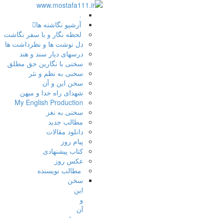
.
آرشیو نگاشته ها
لحظه نگار و با سفر نگاشت
دل نوشت ها و نظرداشت ها
درسهای دیار سند و هند
سخنی با نگارین حق مطلق
سخنی به نظم و نثر
سخن این و آن
شهدای راه خدا و میهن
My English Production
سخنی به نغز
مطالب جدید
دانلود مقالات
پیام روز
کتاب پیشنهادی
عکس روز
مطالب نویسنده
سخن
این
و
آن