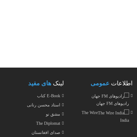
اطلاعات
عمومی
لینک
های مفید
E-Book کتاب
رادیوهای FM جهان
استاد محسن رنانی
The Wire
مشق نو
India
The Diplomat
صدای افغانستان