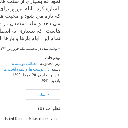
نمود که بسیاری از سنت های 
اشاره کرد . ایام نوروز برا
که تازه می شود و محبت هایی
می دهد و ملت متمدن در حو
هاست
که بسیاری به انتظا
تمام این
ایام بارها و بارها
ا
+
نوشته شده در پنجشنبه یکم فروردین
۱۳۹۲
توضیحات
زیر مجموعه:
مطالب نویسنده
دسته:
دل نوشت ها و نظرداشت ها
تاریخ ایجاد در 20 خرداد 1395
بازدید: 2841
< قبلی
نظرات (
0
)
Rated 0 out of 5 based on 0 voters