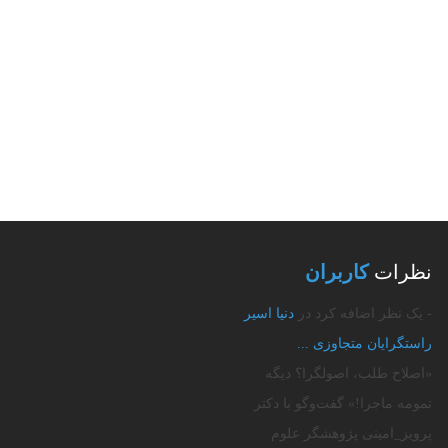
نظرات
کاربران
- یک نظر اضافه کرد در
دنیا اسیر
راستگرایان متجاوزی‌ ...
«اصلاح طلب، اصولگرا؟ دیگه
تمومه ماجرا!» گفت‌وگو با دکتر
پرویز_امینی پژوهشگر علوم