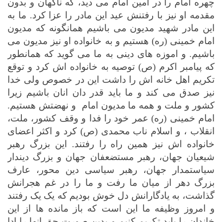
چهره امام را در امین امام می دید، که ناگهان و بدون
مقدمه او نیز با رفتنش عید این مادر را عزا کرد. ما به
این مادر شهید مدیون می باشیم همانگونه که مدیون
امام خمینی (ره) هستیم و به خانواده او نیز مدیون می
باشیم. و اموزه های دینی به ما می گوید که همانطور
که پیامبر اکرم (ص) توصیه به خانواده اش کرد و توقع
تکریم اهل خانه اش را داشت این در خصوص ولی خدا
نیز صدق می کند و ما باید قدر دان انان باشیم زیرا
کشور و ملت و همه ما مدیون امام
و نهضتش هستیم.
امام خمینی (ره) عمر خود را فدا و وقف کشور، ملت،
انقلاب ، و اسلام ناب محمدی (ص) کرد و اکثر اعضای
خانواده اش نیز همین راه را رفتند. این بزرگ رهبر
شیعیان جهان، رهبر مستضعفان جهان و بزرگ دیندار
سیاستمدار جهان، رهبر سیاسی دین محور، عارف
بزرگ دهر از میان ما رفت و ما را در غم هجرانش
گذاشت، به یادگارانش دل خوش بودیم که یک یک رفتند
و امروز وظیفه ما این است که باز مانده ها از این
خاندان را باید تکریم کنیم و بدین صورت حق انها را ادا