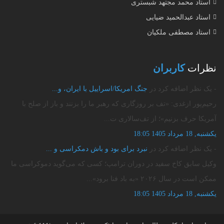
استاد محمد مجتهد شبستری
استاد عبدالحمید ضیایی
استاد مصطفی ملکیان
نظرات
کاربران
- یک نظر اضافه کرد در
جنگ امریکا/اسراییل با ایران، و...
رحیم‌پور ازغدی: «تف بر روزگاری که رهبر ما را بزنند و باز از صلح با
آمریکا حرف بزنیم»؛ از تف‌سالاری ت...
یکشنبه, 18 مرداد 1405 18:05
- یک نظر اضافه کرد در
نبرد برای بود و باش دمکراسی و ...
وکیل سابق کاخ سفید در دوران ترامپ؛ کسی که می‌گوید دموکراسی ما
ممکن است در سال ۲۰۲۶ «به باد فنا برود»...
یکشنبه, 18 مرداد 1405 18:05