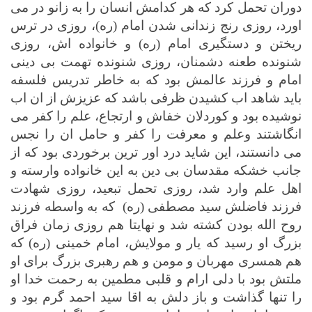
دوران تحمل کرد که هر کدامش انسان را به زانو در می
اورد، روزی رنج زندانی شدن امام (ره)، روزی در ترس
ریختن و دستگیری امام (ره) و خانواده اش، روزی
شنونده طعنه دشمنان، روزی شنونده تهمت بی دینی
امام و فرزند عالمش بود که به خاطر تدریس فلسفه
باید شاهد اب کشیدن ظرفی باشد که عزیزش از ان اب
نوشیده بود و کوردلان خفاش و ارتجاع، علم را کفر می
انگاشتند وعلم و معرفت را کفر و حامل ان را نجس
می دانستند، این شاید درد اور ترین برخوردی بود که از
جانب خشکه مقدسان بی دین به این خانواده وارسته و
اهل علم وارد شد، روزی تحمل تبعید، روزی شهادت
فرزند فاضلش سید مصطفی (ره)
که به واسطه فرزند
روح الله بودن کشته شد و نهایتا هم روزی زمان فراق
بزرگ او رسید که یار و مولایش، امام خمینی (ره) که
هم همسری مهربان و مومن و هم رهبری بزرگ برای او
ملتش بود با دلی ارام و قلبی مطمین به رحمت خدا او
را تنها گذاشت و باز دلش به اقا سید احمد گرم بود و