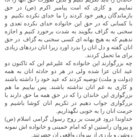
نماییم
و کاری که امت پیامبر اکرم (ص) در حق
بازماندگان رهبر خود کردند را ما خدای نکرده نکنیم
و
با کسانی که در حق این خانواده خدای نکرده تعدی و
سخنی به گزاف بگویند به شدت برخورد کنیم و اجازه
ندهیم که به هیچ بهانه ای کسی سخنی به گزاف
در حق
انان گفته و دل انان را بدرد اورد زیرا انان دردهای زیادی
برای ما تحمل کردند.
چه بزرگوارند این خانواده که علیرغم این که تاکنون دو
عید انان عزا شده ولی در هر دو حادثه انان به همه
(دولت و ملت) توصیه کردند که عید خود را داشته باشند
و کاری به غم انان نداشته باشند. پس بیاییم ما هم
بزرگواری این خاندان را که در حق همه ما حق دارند با
بزرگواری جواب دهیم در تکریم انان کوشا باشیم و
حرمت انان را به خوبی نگهداریم.
خداوندا درود فرست بر روح رسول گرامی اسلام (ص)
و پیروان راستین او که امام خمینی و خانواده اش نمونه
روشن و بارزی از پیروان واقعی ان حضرتند.