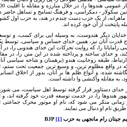
در قبال آن، پروسه سیاسی گسترده ایی تدارک دیده، افکار عمومی هندوه
انین سکولار - دمکراسی، و فرهنگ تسامح و تساهل حاضر د
ماهرانه، از یک حزب دست چندم در هند، به حزب اول کشو
له پایتخت از آن خود کرده اند.
خدایان دیگر هندوست، به وسیله ایی برای کسب، و توسع
وج قدرت آنان نیز، همین خدای حساس و سیاسی، توسط ی
رامایانا را، که روایت تحرکات این خدای هندویی را، در آ
د، و خدای ساخته و پرداخته شده در این متن را، در مقا
خ ارتباط، طبقه روحانیت هندو (برهمنان و شاخه سیاسی آنا
ه در واقع مظلوم ترین، و وسیع ترین جمعیت تحت ستم، ا
ه شده، و انواع ظلم ها بر آنان، بدور از اخلاق انسانی
 به مقابله واکنشی وا داشته است.
بر خدای دستاویز قرار گرفته توسط اهل سیاست، می شورد
ر هندوها را، در خدمت توسعه قدرت خود گرفته اند، و ا
 زمانی منکر می شود که، نام او موتور محرک جماعتی ا
یق نام او دنبال می نمایند.
قیم جیتان رام مانجهی به حزب
[1]
BJP