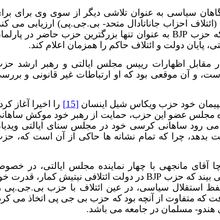
هان سیاسی به عنوان تلاشی دیگر از سوی وی برای برا
ائتلاف احزاب جاناتادال متحد- بی.جی.پی) ارزیابی می کند
این اظهارات اهمیت خود را آن موقعی مشخص می کند که حزب BJP به عنوان تنها بزرگترین حزب حاضر در پارل
تی، پایان دولت و ائتلاف حاکم را همزمان اعلام کند.
ر مقابل اظهارات رییس مجلس ایالتی و رهبر ارشد حز
ت، و آن موقعی بود که او ارتباطات غیر قانونی و بررس
[15]
را اخیرا آغاز کرد
ه مجلس عضو این حزب، حمایت از رهبر خود موکش ساهان
 می رود ساهانی کرسی خود در مجلس سنای ایالتی ویدیا
پایان دوره از دست بدهد، چرا که تمام نشانه ها حاکی از آن است که، حز
 آقای مانجهی با چهار نماینده مجلس ایالتی، در خصو
تحولات سیاسی اخیر در صحنه ایالت نگران است، وقتی می بیند که حزب BJP در دولت ائتلافی نیتیش کمار، قدرت 
حفظ استقلال سیاسی، در عین ائتلاف با حزب بی.جی.پی ر
 که متفاوت از آنچه بود که حزب بی جی پی اتخاذ می کرد
هندو- مسلمان در جامعه می باشد.