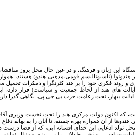
ستگاه این زبان و فرهنگ، و در عین حال محل بروز مناقشا
ر هندوتوا (ناسیونالیسم قومی-مذهبی هندو) هستند، هموار
ی و روند فکری خود را بر هند کثرتگرا و دمکرات تحمیل م
ین ایالت های هند از لحاظ جمعیت و سیاست) قرار دارد، ای
یالت بیهار، تحت زعامت حزب بی جی پی، نگاهی گذرا دارد
ت، که اکنون دولت مرکزی هند را تحت نخست وزیری آقا
دوها از آن همواره بهره جسته، تا آنان را به بهانه دفاع ا
حل تولد ادعایی این خدای افسانه ایی، که از قضا درست د
ابری تعیین شد! عملیات سیاسی - مذهبی طولانی را پی ریزی و دنبال نمایند، ت