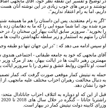
در توضیح و تفسیر این نقطه نظر خود، آقای مانجهی اضافه 
نوشتند و درس های خوب زیادی در این نوشته آنان هست. ما
داریم، اما به رام اعتقاد نداریم".
"اگر به رام معتقدید، پس این داستان را هم ما همیشه شنی
مزه شده بود. اما شما میوه ایی را که ما به دهانمان زده با
را بخورید". سروزیر سابق ایالت بیهار این سخنان را، در ح
آنان را متهم به استثمار و زیر سلطه نگهداشتن دالیت ها م
او سپس ادامه می دهد که : "در این جهان تنها دو طبقه وجود
آقای مانجهی که خود به جامعه طبقاتی - اجتماعی هندوی ش
مهمترین رهبر دالیت ها در ایالت بیهار، بعد از مرگ وزی
است. او تاکنون روابط عشق و تنفری را با سروزیر ایالت ب
حمله به نیتیش کمار موقعی صورت گرفت که، کمار تصمیم د
به دنبال مخالفت رهبران احزاب مختلف علیه مانجهی، از ا
خود را نشان دهد.
قبل از این که او دوباره به ائتلاف احزاب جاناتادال متحد
را
وزرای کابینه دولت نیتیش کمار در بیهار است.