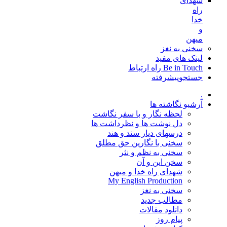
شهدای
راه
خدا
و
میهن
سخنی به نغز
لینک های مفید
Be in Touch راه ارتباط
جستجوپیشرفته
.
آرشیو نگاشته ها
لحظه نگار و با سفر نگاشت
دل نوشت ها و نظرداشت ها
درسهای دیار سند و هند
سخنی با نگارین حق مطلق
سخنی به نظم و نثر
سخن این و آن
شهدای راه خدا و میهن
My English Production
سخنی به نغز
مطالب جدید
دانلود مقالات
پیام روز