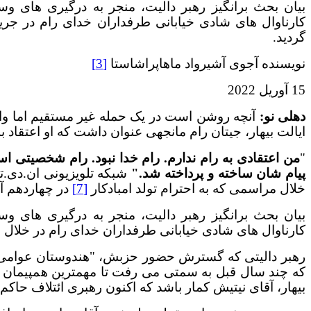
بیان بحث برانگیز رهبر دالیت، منجر به درگیری های وسی
کارناوال های شادی خیابانی طرفداران خدای رام در جر
گردید.
نویسنده آجوی آشیرواد ماهاپراشاستا
[3]
15 آوریل 2022
دهلی نو:
آنچه روشن است در یک حمله غیر مستقیم اما واضح
ایالت بیهار، جیتان رام مانجهی عنوان داشت که او اعتقاد به
"
من اعتقادی به رام ندارم. رام خدا نبود. رام شخصیتی
پیام شان ساخته و پرداخته شد."
شبکه تلویزیونی ان.دی.
خلال مراسمی که به احترام تولد امبادکار
[7]
در چهاردهم آ
بیان بحث برانگیز رهبر دالیت، منجر به درگیری های وسی
کارناوال های شادی خیابانی طرفداران خدای رام در خلال 
رهبر دالیتی که گسترش حضور حزبش، "هندوستان عوامی
که چند سال قبل به سمتی می رفت تا مهمترین همپیمان حز
بیهار، آقای نیتیش کمار باشد که اکنون رهبری ائتلاف حاکم را با حزب BJP