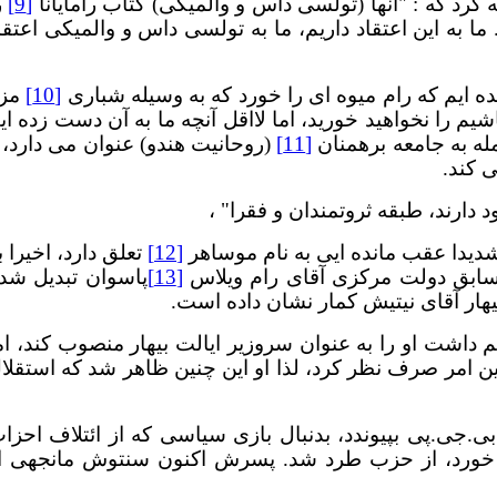
کرد که : "آنها (تولسی داس و والمیکی) کتاب رامایانا
[9]
ر
 به این اعتقاد داریم، ما به تولسی داس و والمیکی اعتقا
ده ایم که رام میوه ای را خورد که به وسیله شباری
[10]
مز
شیم را نخواهید خورید، اما لااقل آنچه ما به آن دست زده ای
مله به جامعه برهمنان
[11]
(روحانیت هندو) عنوان می دارد، 
ی کند.
 دارند، طبقه ثروتمندان و فقرا" ،
دیدا عقب مانده ایی به نام موساهر
[12]
تعلق دارد، اخیرا ب
ر سابق دولت مرکزی آقای رام ویلاس
[13]
پاسوان تبدیل شد
یهار آقای نیتیش کمار نشان داده است.
اشت او را به عنوان سروزیر ایالت بیهار منصوب کند، ام
ین امر صرف نظر کرد، لذا او این چنین ظاهر شد که استقلا
- بی.جی.پی بپیوندد، بدنبال بازی سیاسی که از ائتلاف احزا
شتریا جاناتا – گنگره در خلال سال های 2018 تا 2020 خورد، از حزب طرد شد. پسرش اکنون سنتوش مانجهی 