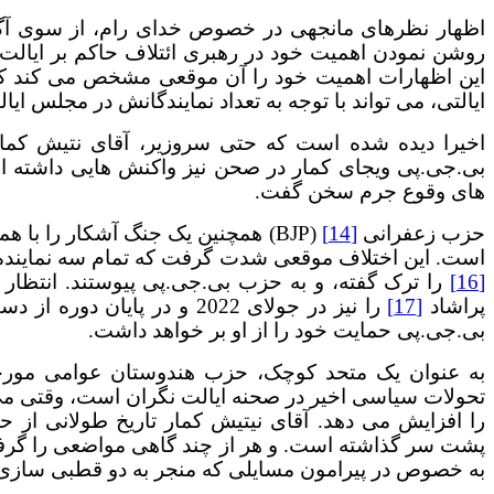
اظهار نظرهای مانجهی در خصوص خدای رام، از سوی آگا
روشن نمودن اهمیت خود در رهبری ائتلاف حاکم بر ایالت (
ایالتی، می تواند با توجه به تعداد نمایندگانش در مجلس ایال
اخیرا دیده شده است که حتی سروزیر، آقای نتیش کما
بی.جی.پی ویجای کمار در صحن نیز واکنش هایی داشته اس
های وقوع جرم سخن گفت.
حزب زعفرانی
[14]
(BJP) همچنین یک جنگ آشکار را با همپیمان خود حزب ویکاس شیل اینسان
است. این اختلاف موقعی شدت گرفت که تمام سه نمایند
[16]
را ترک گفته، و به حزب بی.جی.پی پیوستند. انتظار
پراشاد
[17]
را نیز در جولای 2022 و در 
بی.جی.پی حمایت خود را از او بر خواهد داشت.
به عنوان یک متحد کوچک، حزب هندوستان عوامی مورچا
را افزایش می دهد. آقای نیتیش کمار تاریخ طولانی از 
پشت سر گذاشته است. و هر از چند گاهی مواضعی را گرفت
به خصوص در پیرامون مسایلی که منجر به دو قطبی سازی 