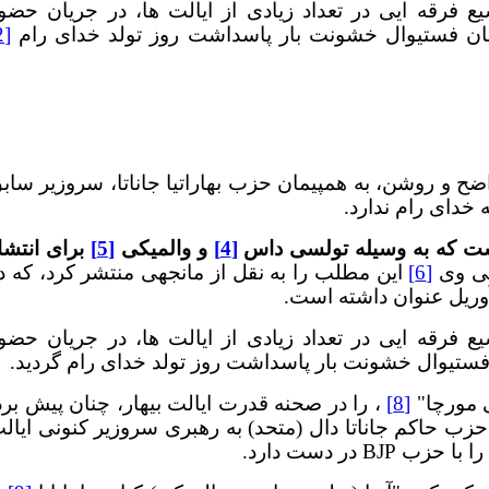
ع فرقه ایی در تعداد زیادی از ایالت ها، در جریان حضو
یان فستیوال خشونت بار پاسداشت روز تولد خدای رام
[2]
 و روشن، به همپیمان حزب بهاراتیا جاناتا، سروزیر ساب
 خدای رام ندارد.
 است که به وسیله تولسی داس
[4]
و والمیکی
[5]
برای انتشا
تی وی
[6]
این مطلب را به نقل از مانجهی منتشر کرد، که د
وریل عنوان داشته است.
ع فرقه ایی در تعداد زیادی از ایالت ها، در جریان حضو
فستیوال خشونت بار پاسداشت روز تولد خدای رام گردید.
 مورچا"
[8]
، را در صحنه قدرت ایالت بیهار، چنان پیش برد
ب حاکم جاناتا دال (متحد) به رهبری سروزیر کنونی ایال
 در دست دارد.