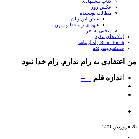
کتاب پیشنهادی
عکس روز
مطالب نویسنده
سخن این و آن
شهدای راه خدا و میهن
سخنی به نغز
لینک های مفید
Be in Touch راه ارتباط
جستجوپیشرفته
من اعتقادی به رام ندارم. رام خدا نبود
اندازه قلم
+
–
28 فروردين 1401