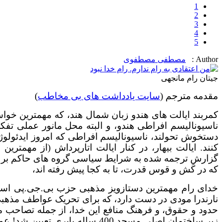
1
2
3
4
5
Author :
مصطفی مصطفوی
جیتان رام مانجهی
مقدمه مترجم (
سایت یادداشت های بی مخاطب
)
کمربند ایالت های هندو زبان شمال هند، که مهمترین خوا
ناسیونالیسم افراطی هندو، و البته محل مانور عملی تفک
دستخوش تحولند، ناسیونالیسم افراطی که امروز ایدئولوژ
کنند. ایالت بیهار، در کنار ایالت اتارپرداش (از مهمتر
گزارشِ ترجمه شده به شرایط سیاسی گروه های حاکم بر ا
که در کش و قوس قدرت، تا به کجا پیش رفته اند،
خدای رام مهمترین دستازویز مذهبی حزب بی.جی.پی اس
نارندرا مودی در دست دارد، که برای تحریک عواطف مذهبی هن
حدود و حقوق، و فرهنگ منافع این خدا، از جمله تصاحب م
زیر ساختمان اصلی مسجد 400 ساله ب