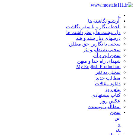
.
آرشیو نگاشته ها
لحظه نگار و با سفر نگاشت
دل نوشت ها و نظرداشت ها
درسهای دیار سند و هند
سخنی با نگارین حق مطلق
سخنی به نظم و نثر
سخن این و آن
شهدای راه خدا و میهن
My English Production
سخنی به نغز
مطالب جدید
دانلود مقالات
پیام روز
کتاب پیشنهادی
عکس روز
مطالب نویسنده
سخن
این
و
آن