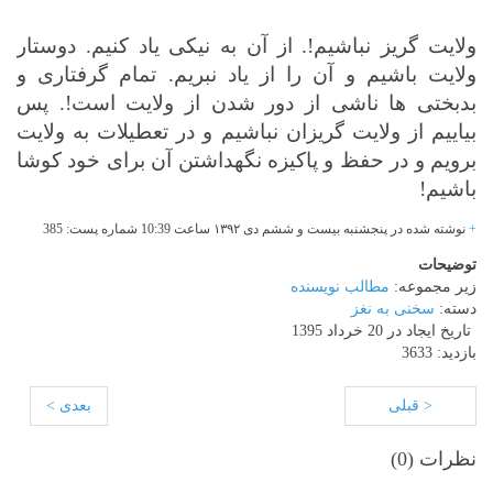
ولایت گریز نباشیم!. از آن به نیکی یاد کنیم. دوستار
ولایت باشیم و آن را از یاد نبریم. تمام گرفتاری
و
بدبختی ها
ناشی از دور شدن
از ولایت است!. پس
بیاییم از ولایت گریزان نباشیم و در تعطیلات به ولایت
برویم و در حفظ و پاکیزه نگهداشتن آن برای خود کوشا
باشیم!
+
نوشته شده در پنجشنبه بیست و ششم دی
۱۳۹۲
ساعت 10:39 شماره پست: 385
توضیحات
زیر مجموعه:
مطالب نویسنده
دسته:
سخنی به نغز
تاریخ ایجاد در 20 خرداد 1395
بازدید: 3633
< قبلی
بعدی >
نظرات (
0
)