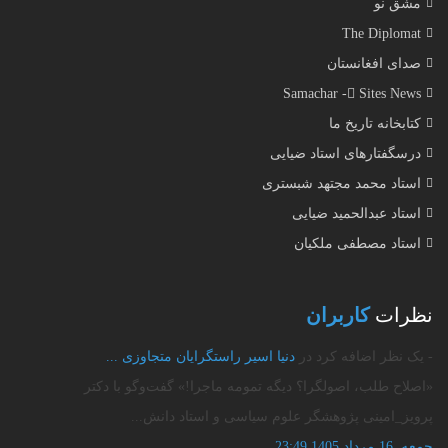
مشق نو
The Diplomat
صدای افغانستان
Samachar - ُSites News
کتابخانه تاریخ ما
درسگفتارهای استاد ضیایی
استاد محمد مجتهد شبستری
استاد عبدالحمید ضیایی
استاد مصطفی ملکیان
نظرات
کاربران
- یک نظر اضافه کرد در
دنیا اسیر راستگرایان متجاوزی‌ ...
«اصلاح طلب، اصولگرا؟ دیگه تمومه ماجرا!» گفت‌وگو با دکتر
پرویز_امینی پژوهشگر علوم سیاسی و استاد دانش...
جمعه, 16 مرداد 1405 23:49