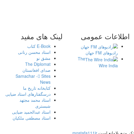
اطلاعات
عمومی
لینک
های مفید
E-Book کتاب
استاد محسن رنانی
رادیوهای FM جهان
مشق نو
The
The Diplomat
Wire India
صدای افغانستان
Samachar - ُSites
News
کتابخانه تاریخ ما
درسگفتارهای استاد ضیایی
استاد محمد مجتهد
شبستری
استاد عبدالحمید ضیایی
استاد مصطفی ملکیان
کر منبع بلامانع است
mostafa111ir