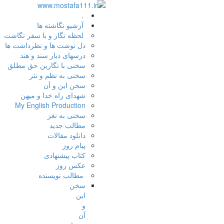
.
آرشیو نگاشته ها
لحظه نگار و با سفر نگاشت
دل نوشت ها و نظرداشت ها
درسهای دیار سند و هند
سخنی با نگارین حق مطلق
سخنی به نظم و نثر
سخن این و آن
شهدای راه خدا و میهن
My English Production
سخنی به نغز
مطالب جدید
دانلود مقالات
پیام روز
کتاب پیشنهادی
عکس روز
مطالب نویسنده
سخن
این
و
آن