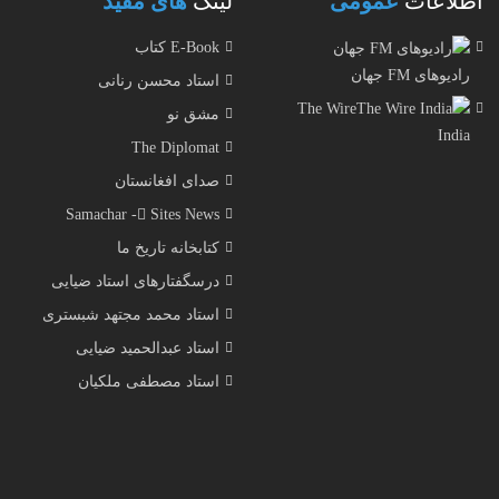
اطلاعات
عمومی
لینک
های مفید
E-Book کتاب
رادیوهای FM جهان
استاد محسن رنانی
The Wire
مشق نو
India
The Diplomat
صدای افغانستان
Samachar - ُSites News
کتابخانه تاریخ ما
درسگفتارهای استاد ضیایی
استاد محمد مجتهد شبستری
استاد عبدالحمید ضیایی
استاد مصطفی ملکیان