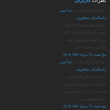
نظرات
کاربران
- یک نظر اضافه کرد در
دنیا اسیر
راستگرایان متجاوزی‌ ...
«اصلاح طلب، اصولگرا؟ دیگه
تمومه ماجرا!» گفت‌وگو با دکتر
پرویز_امینی پژوهشگر علوم
سیاسی و استاد دانش...
پنج شنبه, 15 مرداد 1405 19:10
- یک نظر اضافه کرد در
دنیا اسیر
راستگرایان متجاوزی‌ ...
نیمی از آمریکایی‌ها خواستار
بازداشت نتانیاهو در کشورشان
هستند ️در حالی که نخست‌وزیر
رژیم صهیونیستی ب...
پنج شنبه, 15 مرداد 1405 19:10