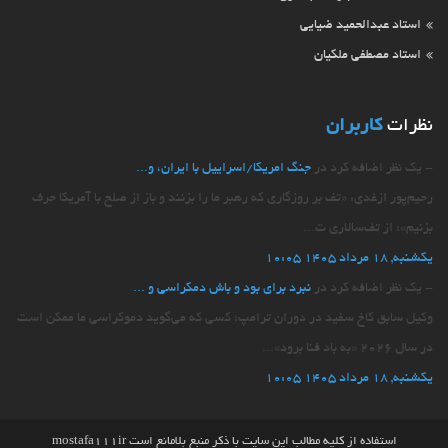
استاد عبدالحمید ضیایی
استاد مصطفی ملکیان
نظرات
کاربران
- یک نظر اضافه کرد در
جنگ امریکا/اسراییل با ایران، و...
رحیم‌پور ازغدی: «تف بر روزگاری که رهبر ما را بزنند و باز از صلح با آمریکا حرف
بزنیم»؛ از تف‌سالاری ت...
یکشنبه, 18 مرداد 1405 10:05
- یک نظر اضافه کرد در
نبرد برای بود و باش دمکراسی و ...
وکیل سابق کاخ سفید در دوران ترامپ؛ کسی که می‌گوید دموکراسی ما ممکن است
در سال ۲۰۲۶ «به باد فنا برود»...
یکشنبه, 18 مرداد 1405 10:05
استفاده از کلیه مطالب این سایت با ذکر منبع بلامانع است
mostafa111ir