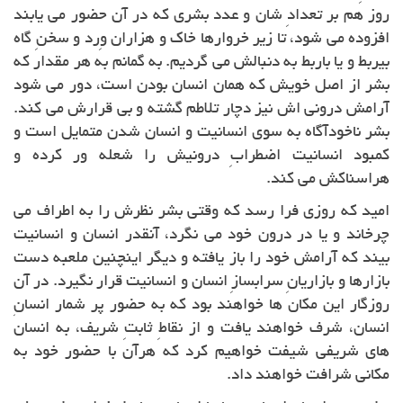
روز هم بر تعدادِ شان و عدد بشری که در آن حضور می یابند
افزوده می شود، تا زیر خروارها خاک و هزاران وِرد و سخنِ گاه
بیربط و یا باربط به دنبالش می گردیم. به گمانم به هر مقدار که
بشر از اصل خویش که همان انسان بودن است، دور می شود
آرامش درونی اش نیز دچار تلاطم گشته و بی قرارش می کند.
بشر ناخودآگاه به سوی انسانیت و انسان شدن متمایل است و
کمبود انسانیت اضطرابِ درونیش را شعله ور کرده و
هراسناکش می کند.
امید که روزی فرا رسد که وقتی بشر نظرش را به اطراف می
چرخاند و یا در درون خود می نگرد، آنقدر انسان و انسانیت
بیند که آرامش خود را باز یافته و دیگر اینچنین ملعبه دست
بازارها و بازاریانِ سرابسازِ انسان و انسانیت قرار نگیرد. در آن
روزگار این مکان ها خواهند بود که به حضور پر شمار انسانِ
انسان، شرف خواهند یافت و از نقاطِ ثابتِ شریف، به انسان
های شریفی شیفت خواهیم کرد که هرآن با حضور خود به
مکانی شرافت خواهند داد.