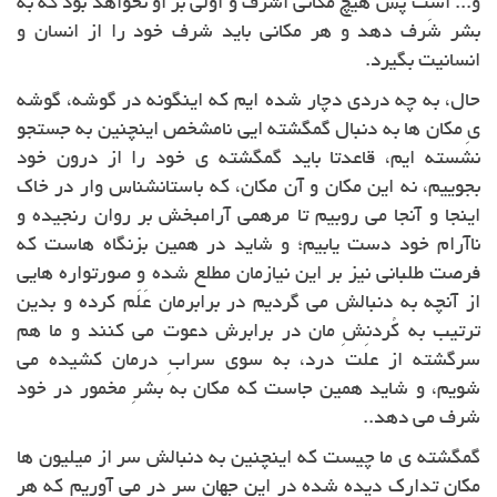
و... است پس هیچ مکانی اَشرف و اولی بر او نخواهد بود که به
بشر شَرف دهد و هر مکانی باید شرف خود را از انسان و
انسانیت بگیرد.
حال، به چه دردی دچار شده ایم که اینگونه در گوشه، گوشه
یِ مکان ها به دنبال گمگشته ایی نامشخص اینچنین به جستجو
نشسته ایم، قاعدتا باید گمگشته ی خود را از درون خود
بجوییم، نه این مکان و آن مکان، که باستانشناس وار در خاک
اینجا و آنجا می روبیم تا مرهمی آرامبخش بر روان رنجیده و
ناآرام خود دست یابیم؛ و شاید در همین بزنگاه هاست که
فرصت طلبانی نیز بر این نیازمان مطلع شده و صورتواره هایی
از آنچه به دنبالش می گردیم در برابرمان عَلَم کرده و بدین
ترتیب به کُردنِشِ مان در برابرش دعوت می کنند و ما هم
سرگشته از علت درد، به سوی سرابِ درمان کشیده می
شویم، و شاید همین جاست که مکان به بشرِ مخمور در خود
شرف می دهد..
گمگشته ی ما چیست که اینچنین به دنبالش سر از میلیون ها
مکانِ تدارک دیده شده در این جهان سر در می آوریم که هر