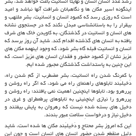
رشد عدد انسانِ انسان و نهایتا انسانیت باعث خواهد شد، بشر
اینگونه اسیر مکان ها و نگاهبانان شرافتِ آنها نباشد و امید
است که روزی رسد که کمبود انسان و انسانیت، بشرِ ملتهب و
بیقرار را به باستانشناسی مبدّل نکند که در جستجوی نشانه
های انسان و انسانیت در گذشتگان، به کاویدنِ خاک های شرف
یافته به انسان های گذشته اقدام کند. شاید آن روز برسد که
انسان و انسانیت قبله گاه بشر شود، که وجود اینهمه مکان های
عزیز نشان از کمبود حضور و فقدان انسان های عزیز است، که
این چنین به پاستداشت گذشتگان مجبور شده ایم.
با کمرنگ شدن راه انسانیت، بشرِ مضطرب از گم شدن راه،
دَخیلبَند تابلوهای راهنمایِ راه می شود، که اگر راه روشن و
پررهرو بود، تابلوها اینچنین اهمیت نمی یافتند؛ راه روشن و
پررهرو را نیازی اینچنینی به تابلوهای پرطمطراق و غرق در
دخیل های بسته شده نیست که رهروان به پایش بیفتند و
دخیلِ نیاز و درخواستِ سلامتِ عبور بندند.
این که امروز بشر محتاج و دَخیلبَند مکان ها شده است، شاید
دلیل منقطع شدن حضور انسان هایِ انسان است و چون این