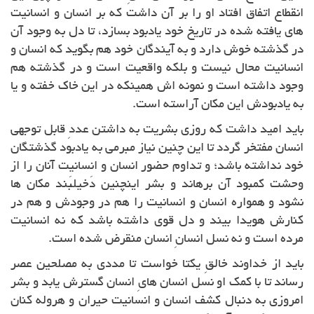
انقطاع اتفاق افتاد او را بر آن داشت که بر انسان و انسانیت
های یافته شده در تاریخ خود یادبود بسازد، تا دل به وجود آن
در گذشته خوش دارد و به آیندگان خود هم بگوید که انسان و
انسانیت محال نیست و بلکه واقعیت است و در گذشته هم
وجود داشته است و نمونه اش همینکه در این خاک خفته و یا
به یادبودش این مکان آراسته است.
باید امید داشت که روزی بشریت به داشتن عددِ قابل توجهی
انسان مفتخر گردد تا این چنین نیاز مبرمی به یادبود گذشتگان
خود نداشته باشد؛ و تداوم حضور انسان و انسانیت آنان را از
وحشت کمبود آن برهاند و بشر اینچنین دَخیلبَند مکان ها
نشود و همواره انسان و انسانیت را هم در وجودش و هم در
کنارش هویدا بیند و دل قوی داشته باشد که نه انسانیت
مرده است و نه نسل انسانِ انسان منقرض شده است.
باید از خداوند خالقِ یکتا خواست تا مددی به مصلحین عصر
رساند تا با کمک او نسل انسان هایِ انسان گسترش یابد و بشر
امروزی به دنبال کشف انسان و انسانیت حیران و هروله کنان