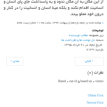
از این مکان به آن مکان ندود و به پاسداشت جای پای انسان و
انسانیت اقدام نکند و بلکه عینا انسان و انسانیت را در کنار و
درون خود مملو بیند.
+
نوشته شده در جمعه یازدهم اردیبهشت ۱۳۹۴ ساعت 11:25 شماره پست: 595
توضیحات
زیر مجموعه:
مطالب نویسنده
دسته:
دل نوشت ها و نظرداشت ها
تاریخ ایجاد در 20 خرداد 1395
بازدید: 7149
< قبلی
بعدی >
نظرات (
0
)
Rated 0 out of 5 based on 0 voters
Oldest First
Newest First