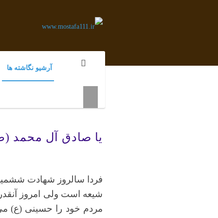
آرشیو نگاشته ها
یا صادق آل محمد (
فردا سالروز شهادت ششمین 
شیعه است ولی امروز آنقدر 
مردم خود را حسینی (ع) می 