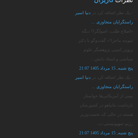
نظرات
کاربران
- یک نظر اضافه کرد در
دنیا اسیر
راستگرایان متجاوزی‌ ...
«اصلاح طلب، اصولگرا؟ دیگه
تمومه ماجرا!» گفت‌وگو با دکتر
پرویز_امینی پژوهشگر علوم
سیاسی و استاد دانش...
پنج شنبه, 15 مرداد 1405 21:07
- یک نظر اضافه کرد در
دنیا اسیر
راستگرایان متجاوزی‌ ...
نیمی از آمریکایی‌ها خواستار
بازداشت نتانیاهو در کشورشان
هستند ️در حالی که نخست‌وزیر
رژیم صهیونیستی ب...
پنج شنبه, 15 مرداد 1405 21:07