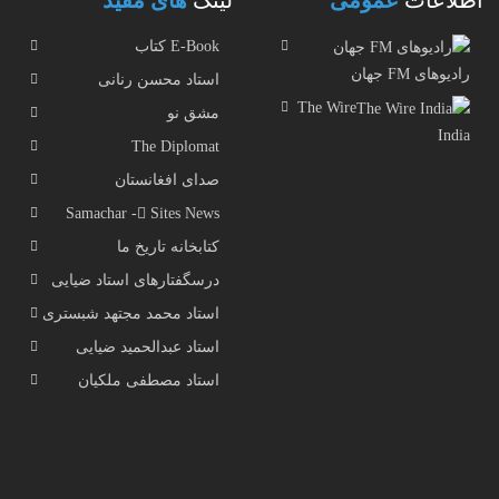
اطلاعات
عمومی
لینک
های مفید
E-Book کتاب
رادیوهای FM جهان
استاد محسن رنانی
The Wire
مشق نو
India
The Diplomat
صدای افغانستان
Samachar - ُSites News
کتابخانه تاریخ ما
درسگفتارهای استاد ضیایی
استاد محمد مجتهد شبستری
استاد عبدالحمید ضیایی
استاد مصطفی ملکیان