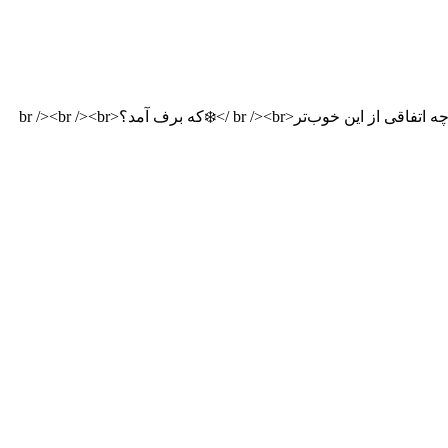
❄️زمین عروس شد و<br /><br />❄️آسمان به حرف آمد<br /><br />❄️چه اتفاقی از این خوب‌تر<br /><br />❄️که برف آمد؟<br /><br /><br