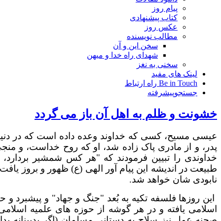
پیام روز
کتاب پیشنهادی
عکس روز
مطالب نویسنده
سخن این و آن
شهدای راه خدا و میهن
سخنی به نغز
لینک های مفید
Be in Touch راه ارتباط
جستجوپیشرفته
خشونت و ظلم به اهل آن باز می گردد
عیسی مسیح، کسی که خداوند وعده داده است که در دنیا
پدر، و از مادری پاک زاده شد، او که روح خداست، و منج
خداوندی را تبیین فرمودند که "هر كس شمشير بردارد،
طبیعت در اندیشه این پیام آور الهی (ع) ظهور و بروز یاف
نابودی شان خواهد شد.
این روزها فلسفه تکیه به بُعد "جنگ و جهاد" و پیشبرد و 
اسلامی یافته و در هر گوشه از حوزه های علمیه اسلامی، 
صحنه عمل نیز سلاح به دستانی مسلمان (اگر بدبینانه ب