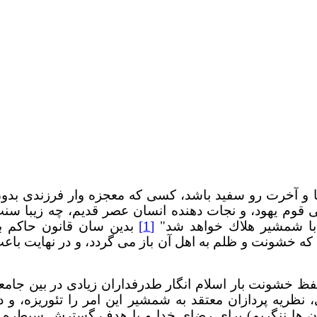
 و آخرت رو سفید باشد، کسی که معجزه وار فرزندی بدو
ی قوم یهود، و نجات دهنده انسان عصر قدیم، چه زیبا سن
 با شمشير هلاك خواهد شد"
[1]
بدین سان قانون حاکم ب
ت که خشونت و ظلم به اهل آن باز می گردد، و در نهایت باع
حفظ خشونت بار اسلام انگار طدرفداران زیادی در بین جامع
نظریه پردازان معتقد به شمشیر این امر را تئوریزه، و د
دان ها ننگریم) برای رضای خدا و با هدف گسترش سیطره 