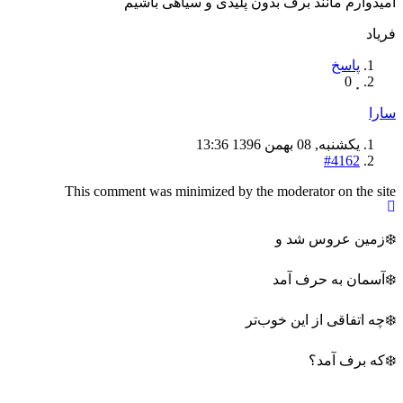
امیدوارم مانند برف بدون پلیدی و سیاهی باشیم
فریاد
پاسخ
0
سارا
یکشنبه, 08 بهمن 1396 13:36
#4162
This comment was minimized by the moderator on the site
❄️زمین عروس شد و
❄️آسمان به حرف آمد
❄️چه اتفاقی از این خوب‌تر
❄️که برف آمد؟