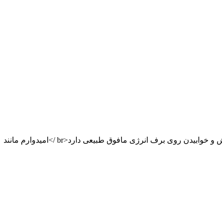
برف رنگی ریبا سفیدش هیچ پلیدی ندارد<br />به یاد قدیم دیدن ووبویش و خوابیدن روی برف انرژی مافوق طبیعی دارد<br />امیدوارم مانند