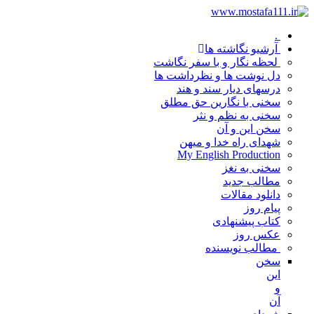
.
آرشیو نگاشته ها
لحظه نگار و با سفر نگاشت
دل نوشت ها و نظرداشت ها
درسهای دیار سند و هند
سخنی با نگارین حق مطلق
سخنی به نظم و نثر
سخن این و آن
شهدای راه خدا و میهن
My English Production
سخنی به نغز
مطالب جدید
دانلود مقالات
پیام روز
کتاب پیشنهادی
عکس روز
مطالب نویسنده
سخن
این
و
آن