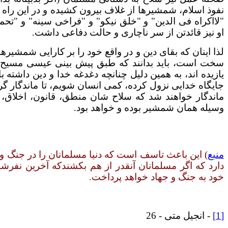
نفوذ اسلام، شمشیرها از غلاف بیرون کشیده و در این راه جه
"لااکراه فی الدین" و "خلق نیکو" و "فراخی سینه" و "ت
او نیز قائدتن از سر ناچاری و حالت دفاعی داشت.
لذا اینان که بقای دین و در واقع خود را بر کارایی شمشی
سخت است، باید بدانند که طبق پیش بینی عیسی مسیح (
یازیده اند، به همین دلیل چنانچه دغدغه خدا و دین داشته ب
جایگاه خدایی نزول کرده، کمی انسان شویم، تا ماندگار گرد
ماندگار خواهند شد که سلاح شان منطق، قانون، اخلاق
وسیله همان شمشیر بوده و خواهد بود.
منبع
) این باعث تاسف است که دنیا مسلمانان را در جنگ و ج
دارد که اگر مسلمانان آنقدر از هم بکشندکه آخرین نفر
خود به جنگ و جهاد خواهد پرداخت.
[1]
- انجیل متی - 26