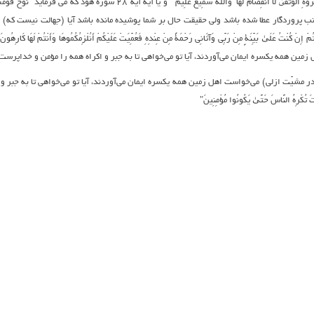
يَكْفُرْ بِالطَّاغُوتِ وَيُؤْمِنْ بِاللَّهِ فَقَدِ اسْتَمْسَكَ بِالْعُرْوَةِ الْوُثْقَىٰ لَا انْفِصَ
روردگار عطا شده باشد ولی حقیقت حال بر شما پوشیده مانده باشد آیا (جهالت نیست که) ما
زمین همه یکسره ایمان می‌آوردند، آیا تو می‌خواهی تا به جبر و اکراه همه را مؤمن و خداپرست
 تو (در مشیّت ازلی) می‌خواست اهل زمین همه یکسره ایمان می‌آوردند، آیا تو می‌خواهی تا به جبر و
ْتَ تُكْرِهُ النَّاسَ حَتَّىٰ يَكُونُوا مُؤْمِنِينَ"