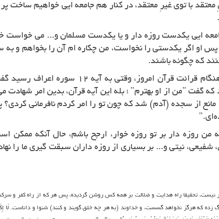
ِ معتقد با توی غیرِ معتقد، در کنار هم جامعه ایی خواهیم ساخت پر ا
امعه ایی یکدست روزه دار و یا یکدست مسلمان و... می خواست 
س او اگر یکدستی را نخواست، من چکاره ام آن را بخواهم و به
نند که چگونه باشند.
به قول دوست روزه دارم که هنگام قرائت قرآن امرو
 که گفت "من از او بهترم" ؛ بله این آیه قرآن، بدین امر شهادت م
 مانع از سجده (آدم) شد که چون تو را امر کردم نافرمانی کردی؟ 
ه‌ای."
من روزه دار بر تو روزه خوار، ارجح باشم، حال آنکه ممکن است 
شفیعی، نیتی و... بر بسیاری از روزه داران سبقت گیری ما را نهاده
ن به اجبار نیست، تحقیقا راه هدایت و ضلالت بر همه کس روشن گردیده، پس هر که از راه کفر و سر
هرگز نخواهد گسست، و خداوند (به هر چه خلق گویند و کنند) شنوا و داناست. لَا إِكْرَاهَ فِي الدِّينِ ۖ 