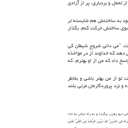
ز تحمل و بردباری، پر از آزادی
خود به ساختنش هم شایسته تر
 سوی ساختش حرکت کنم. بگذار
ز، وقتی به آیه 12 سوره اعراف رسید گفت، "می دانی شروع شیطان کی
ی دهد که خداوند از درِ مواخذه
پاسخ داد که
من از او بهترم
، که
تو از من بهتر باشی و بخاطر
 و نزد پروردگارمان عزتی بلند
کشی دیو رهزن برگردد و به راه ایمان به خدا
قَدْ تَبَيَّنَ الرُّشْدُ مِنَ الْغَيِّ ۚ فَمَنْ