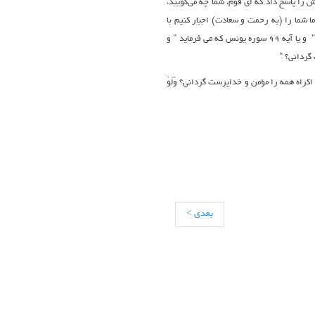
امَ لَهَا ۗ وَاللَّهُ سَمِيعٌ عَلِيمٌ" و یا آیه آیه 28 سوره هود که می فرماید" نوح قومش را پاسخ داد که ای قوم، شما چه می‌گویید،
 شما را (به رحمت و سعادت) اجبار کنیم با
آنکه شما تنفّر اظهار می‌کنید؟ قَالَ يَا قَوْمِ أَرَأَيْتُمْ إِنْ كُنْتُ عَلَىٰ بَيِّنَةٍ مِنْ رَبِّي وَآتَانِي رَحْمَةً مِنْ عِنْدِهِ فَعُمِّيَتْ عَلَيْكُمْ أَنُلْزِمُكُمُوهَا وَأَنْتُمْ لَهَا كَارِهُونَ" و یا آیه 99 سوره یونس که می فرماید " و
 گردانی؟ "
 اکراه همه را مؤمن و خداپرست گردانی؟ وَلَوْ
بعدی >