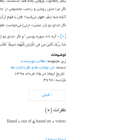
اگر مرا دلیل روشن و رحمت مخصوص از جانب پ
اگر خدای تو (در مشیّت ازلی) می‌خواست اهل 
[2]
- آیه 99 سوره یونس "و اگر خدای
شَاءَ رَبُّكَ لَآمَنَ مَنْ فِي الْأَرْضِ كُلُّهُمْ جَمِيعًا ۚ أَفَأَن
توضیحات
زیر مجموعه:
مطالب نویسنده
دسته:
دل نوشت ها و نظرداشت ها
تاریخ ایجاد در 25 خرداد 1396
بازدید: 4698
< قبلی
نظرات (
0
)
Rated 0 out of 5 based on 0 voters