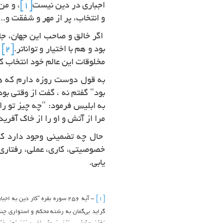
اجباری در دین نیست
[1]
، و من
و انتخاب، پر از مهر و شفقت و...
اگر خالق و صاحب این جهان، ج
بود و هم با اختیار و تواناتر.
[2]
پ
مخلوقات این عالم خود انتخاب ک
بود" گفتم نه ، گفت از وقتی بود
به ابلیس فرمود: "چه چیز تو را
مرا از آتش و او را از خاک آفرید
حال چه تضمینی وجود دارد که 
خصوصیتی، کاری، عملی، رفتاری، 
یابی.
[1]
- آیه 256 سوره بقره "کار دی
گراید بی‌گمان به رشته محکم و استواری چنگ زده که 