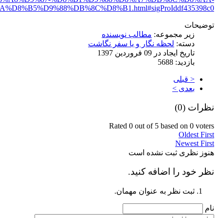
%D8%B5%D9%88%DB%8C%D8%B1.html#sigProIddf435398c0
توضیحات
زیر مجموعه:
مطالب نویسنده
دسته:
لحظه نگار و یا سفر نگاشت
تاریخ ایجاد در 09 فروردين 1397
بازدید: 5688
< قبلی
بعدی >
نظرات (
0
)
Rated 0 out of 5 based on 0 voters
Oldest First
Newest First
هنوز نظری ثبت نشده است
نظر خود را اضافه کنید.
ثبت نظر به عنوان مهمان.
نام