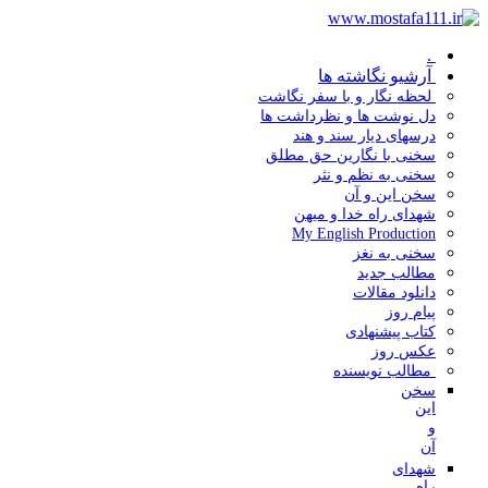
.
آرشیو نگاشته ها
لحظه نگار و با سفر نگاشت
دل نوشت ها و نظرداشت ها
درسهای دیار سند و هند
سخنی با نگارین حق مطلق
سخنی به نظم و نثر
سخن این و آن
شهدای راه خدا و میهن
My English Production
سخنی به نغز
مطالب جدید
دانلود مقالات
پیام روز
کتاب پیشنهادی
عکس روز
مطالب نویسنده
سخن
این
و
آن
شهدای
راه