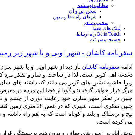
مطالب نویسنده
سخن این و آن
شهدای راه خدا و میهن
سخنی به نغز
لینک های مفید
Be in Touch راه ارتباط
جستجوپیشرفته
سفرنامه کاشان - شهر اویی و یا شهر زیر زمین
ادامه
سفرنامه
کاشان
باز دید از شهر اویی و یا شهر سری
دغدغه اهل کویر است، لذا در ساخت و ساز و تفکر مرد ک
زیرا حاشیه نشین های کویر می دانند که داشته های شان 
مرگ قرار خواهد گرفت؛ و گویا از قضا این مردم در معرض تا
چنین در تفکر شهر سازی خود رعایت دوری از چشم و دس
چنین تفکری است، شهری 
پیچ و ترسناک و بلند و کوتاه است که به هم راه داشته و 
می کرده است،
نوش آباد در زمین های صاف و بدون هیچ برجستگی قرار د