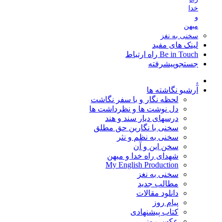
خدا
و
میهن
سخنی به نغز
لینک های مفید
Be in Touch راه ارتباط
جستجوپیشرفته
.
آرشیو نگاشته ها
لحظه نگار و با سفر نگاشت
دل نوشت ها و نظرداشت ها
درسهای دیار سند و هند
سخنی با نگارین حق مطلق
سخنی به نظم و نثر
سخن این و آن
شهدای راه خدا و میهن
My English Production
سخنی به نغز
مطالب جدید
دانلود مقالات
پیام روز
کتاب پیشنهادی
عکس روز