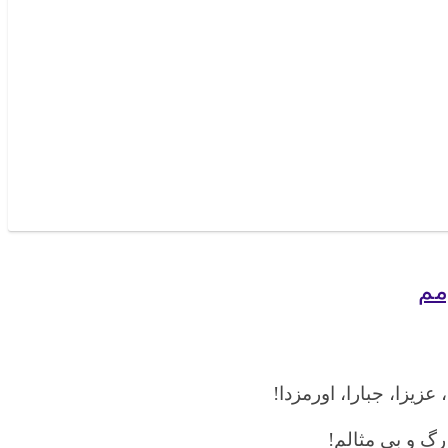
مم
، عزیزا، جبارا، اورمزدا!
رگ و بی مثالم!