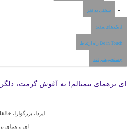
سخنی به نغز
لینک های مفید
Be in Touch راه ارتباط
جستجوپیشرفته
ای برهمای بیمثالم! به آغوش گرمت، دلگر
ایزدا، بزرگوارا، خالقا
ای برهمای بز