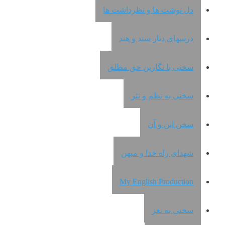
دل نوشت ها و نظرداشت ها
درسهای دیار سند و هند
سخنی با نگارین حق مطلق
سخنی به نظم و نثر
سخن این و آن
شهدای راه خدا و میهن
My English Production
سخنی به نغز