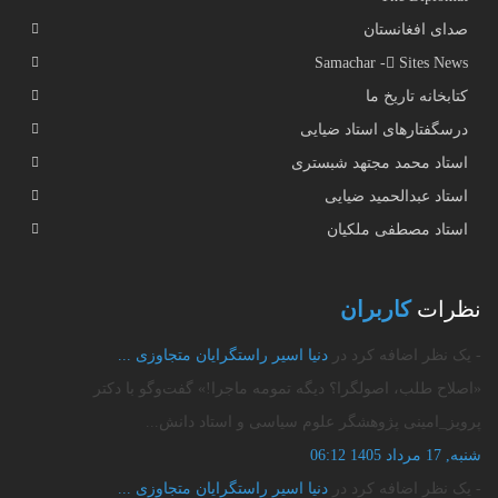
صدای افغانستان
Samachar - ُSites News
کتابخانه تاریخ ما
درسگفتارهای استاد ضیایی
استاد محمد مجتهد شبستری
استاد عبدالحمید ضیایی
استاد مصطفی ملکیان
نظرات
کاربران
- یک نظر اضافه کرد در
دنیا اسیر راستگرایان متجاوزی‌ ...
«اصلاح طلب، اصولگرا؟ دیگه تمومه ماجرا!» گفت‌وگو با دکتر
پرویز_امینی پژوهشگر علوم سیاسی و استاد دانش...
شنبه, 17 مرداد 1405 06:12
- یک نظر اضافه کرد در
دنیا اسیر راستگرایان متجاوزی‌ ...