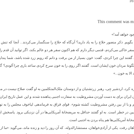
This comment was min
ود خواهد آمد!»
بگویم. ذکر منصور حلاج را به یاد دارید؟ آن‌گاه که حلاج را سنگسار می‌کردند... آنجا که تنش 
سفر خاکی می‌کردم، قدمی دیگر دارم که هم اکنون سفر هر دو عالم بکند، اگر توانید آن قدم را 
د. گفتند این چرا کردی، گفت: خون بسیار از من برفت و دانم که رویم زرد شده باشد، شما پن
گونۀ مردان خون ایشان است. گفتند اگر روی را به خون سرخ کردی ساعد باری چرا آلودی؟ 
ا به خون...»
د، اردشیر جِی، رهبر زرتشتیان و از دوستان ملک‌المتکلمین به او گفت صلاح نیست در مج
ن ایران برای به دست آوردن مشروطیت به سفارت اجنبی پناهنده شدند و این عمل تاریخ ایران را 
و با از بین رفتن مشروطیت کشته شوم». قوای قزاق به فرماندهی لیاخوف مجلس را به ت
مین در خطر است. به او گفتند حداقل به مریضخانۀ آمریکایی‌ها در آن نزدیکی برود. پاسخش 
خانۀ آمریکایی‌ها هم پناه بردن به اجنبی است.
رفت. یکی از آزادی‌خواهان، مستشارالدوله، که آن روز را دید و زنده ماند، می‌گوید: «ما از