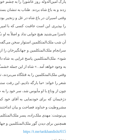
پارک امین‌الدوله روز عاشورا را به چشم خود
زدند و به باغ شاه بردند. طناب به تنشان بست
وقتی اسیران در باغ شاه در غل و زنجیر بود
را بپذیری. این است عاقبت کسی که با امپرا
آن شب ملک‌المتکلمین استوار سخن می‌گفت
سرانجام ملک‌المتکلمین و جهانگیرخان را از 
شود». ملک‌المتکلمین پاسخ غرایی به شاه داد
به وجود خواهد آمد...» شاه از این جمله خش
وقتی ملک‌المتکلمین را به قتلگاه می‌بردند، 
شعر را خواند: «ما بارگه دادیم، این رفت ست
چون از وداع با او مأیوس شد، سر خود را به 
دژخیمان که برای خودنمایی به آقای خود ک
مشروطیت و خداوند فصاحت و بیان انداختند و
پی‌نوشت: مهدی ملک‌زاده، پسر ملک‌المتکلمین
همچنین برای دیدن گور ملک‌المتکلمین و جهانگ
https://t.me/tarikhandishi/615
مهدی تدینی