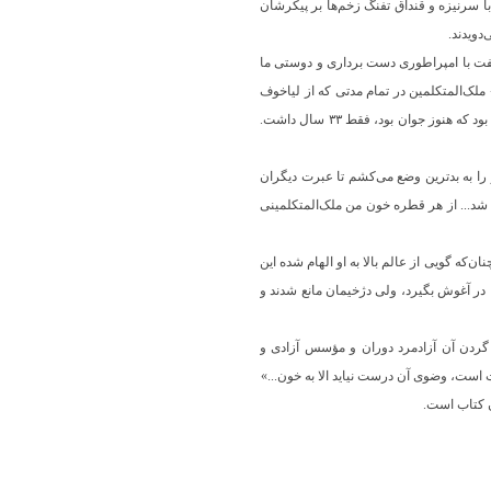
با سرنیزه و قنداق تفنگ زخم‌ها بر پیکرشان
دویدند.
الفت با امپراطوری دست برداری و دوستی ما
ملک‌المتکلمین در تمام مدتی که از لیاخوف
ناسزا می‌شنید هیچ جوابی نداد و اصلاً به او نگاه نکرد. او می‌دانست که فردا او و جهانگیر خان را می‌کشند، فقط برای جهانگیرخان ناراحت بود که هنوز جوان بود، فقط ۳۳ سال داشت.
و را به بدترین وضع می‌کشم تا عبرت دیگران
د شد... از هر قطره خون من ملک‌المتکلمینی
‌که گویی از عالم بالا به او الهام شده این
ا در آغوش بگیرد، ولی دژخیمان مانع شدند و
 گردن آن آزادمرد دوران و مؤسس آزادی و
 است، وضوی آن درست نیاید الا به خون...»
ن کتاب است.