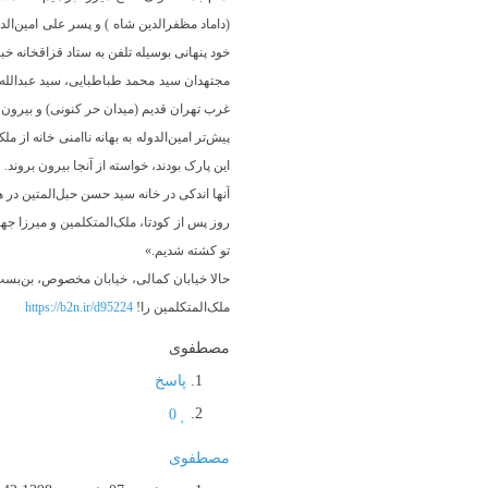
(داماد مظفرالدین شاه ) و پسر علی امین‌الد
خود پنهانی بوسیله تلفن به ستاد قزاقخانه خب
مجتهدان سید محمد طباطبایی، سید عبدالله ب
غرب تهران قدیم (میدان حر کنونی) و بیرون ا
پیش‌تر امین‌الدوله به بهانه ناامنی خانه از
این پارک بودند، خواسته از آنجا بیرون بروند.
آنها اندکی در خانه سید حسن حبل‌المتین در 
تو کشته شدیم.»
حالا خیابان کمالی، خیابان مخصوص، بن‌بست
ملک‌المتکلمین را!
https://b2n.ir/d95224
مصطفوی
پاسخ
0
مصطفوی