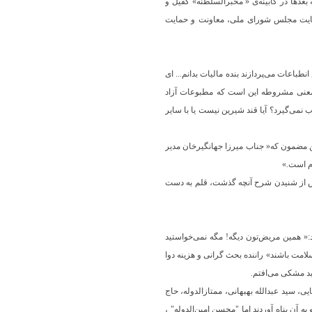
ا سرمایه‌ی میرزا قاسم تبریزی که بعدها در کابینه‌ی « مخبرالسلطنه» کفیل و
ایت مجلس شورای ملی، معاونت و حمایت
اعات می‌پردازند بنده مالیات بدانم... ای
معنی مشروطه این است که مطبوعات آزاد
ب نمی‌گیرد؟ آیا قند شیرین نیست یا با سایر
مه‌ای دریافت کرد با این مضمون که« جناب میرزا جهانگیرخان مدیر
م است.»
 پس از شنیدن شرح آنچه گذشت، قلم به دست
هد:« همین مریض‌تون دیگه! مگه نمی‌خواستید
لامت باشند» راننده بحث گرانی و هزینه دوا
هید مشکی می‌افتم.
 سید عبدالله بهبهانی، ممتازالدوله، حاج
ه آن پناه آوردند اما "محسن امین‌الدوله" ،