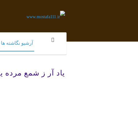
آرشیو نگاشته ها
یاد آر ز شمع مرده ی