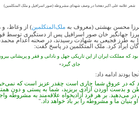
شعر علامه علی اکبر دهخدا در وصف شهدای مشروطه (صور اسرافیل و ملک المتکلمین)
میرزا محسن بهشتی (معروف به
ملک‌المتکلمین
) از وعاظ، و 
یرزا جهانگیر خان صور اسرافیل
پس از دستگیری توسط قوا
باغشاه، در دوم تیر ماه 1287 به طرز فجیعی به شهادت رسیدند، در صحنه ا
ان ایراد کرد. ملک المتکلمین در پاسخ گفت:
د که مملکت ایران از این تاریکی جهل و نادانی و فقر و پریشانی بیر
جای گیرد
»
ا بودند ادامه داد:
د که در عروق شما جاری است چقدر عزیز است که نمی‌خواه
ن و بدست آوردن آزادی بریزید، شما به پستی و دون هم
ن در می‌دهید. بر هر فرد آزادیخواه علاقه‌مند به مشروطه
او بنیان ما و مشروطه را بر باد خواهد داد.
"