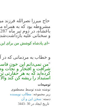
حاج میرزا نصرالله فرزند 
مشروطه بود که به همراه م
و سخنانی علیه بازداشت‌شدگ
«
ای پادشاه کوشش من برای این بو
و خطاب به مردمانی که در آنج
"
من نمی‌دانم این خون فاس
شرافت و افتخار و نجات وط
کرده‌اید که به هر حقارتی ت
استبداد را ریشه کن کند والا 
توضیحات
نوشته شده توسط مصطفوی
زیر مجموعه:
مطالب نویسنده
دسته:
سخن این و آن
تاریخ ایجاد در 30 -3443