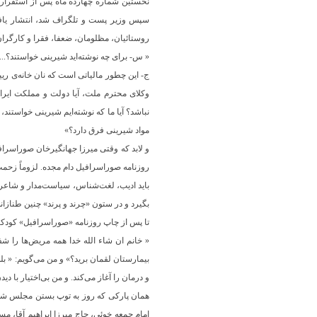
سپس وزیر پست و تلگراف شد، انتشار یا
روستائیان، مظلومان، ضعفا، فقرا و کارگران 
« س- برای چه نوشته‌اید شیرینی خواستند؟...ا
ج- این چطور مالیاتی است که نان خانه‌ی ری
وکلای محترم ملت، آیا دولت و مملکت ای
نباشد؟ آیا ما که نوشته‌ایم شیرینی خواستند،
مواد شیرینی فرق دارد؟»
روزنامه صوراسرافیل دام مجده. لزوماً زحمت
باید ادیب، لغت‌شناس، سیاست‌مدار و شاعری
بگیرد و در ستون «چرند و پرند» چنین طنازان
تا پس از چاپ روزنامه «صوراسرافیل» کودکان
« خانم ان شاء الله خدا همه مریض‌ها را شفا
بیمارستان لقمان برید؟» و من می‌گویم: « بل
و درمان را آغاز می‌کند. و من بی‌اختیار با د
همان پارکی که روز به توپ بستن مجلس شورا
امام جمعه خوئی، حاج میرزا ابراهیم آقا، مست