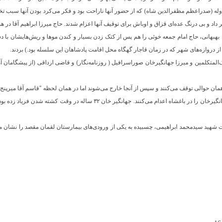
وله (صدراعظم مظفرالدین شاه) که از حضور آنها ناراحت بود و فکر می‌کرد بودن آنها سبب تخر
ر داد و بی درنگ عده‌ای قزاق و اوباش برای توقیف آنها اعزام شدند. حاج میرزا ابراهیم آقا د
هبهانی، حاج امام جمعه خوئی را هم پس از کتک زدن بسیار و کندن موها و ریش‌هایشان با دس
ز دروازه‌های شهر که در زمان قاجار گهگاه محل اقامت پادشاهان این سلسله بود.) بردند.
 ملک‌المتکلمین و میرزا جهانگیرخان صوراسرافیل ( روزنامه‌نگار) و قاضی ارداقی (از پیشگامان
همان حوالی توقف می‌کنند و سپس از آنجا خارج می‌شوند اما در همان لحظه "قاسم آقا میرپنج"
روز پس از کودتا، ملک‌المتکلمین و میرزا جهانگیرخان‌ را در باغشاه اعدام می‌کنند. 
 شهید سیدمحمد ابراهیمی، چسبیده به یکی از ورودی‌های بیمارستان لقمان مقصد را نشان می