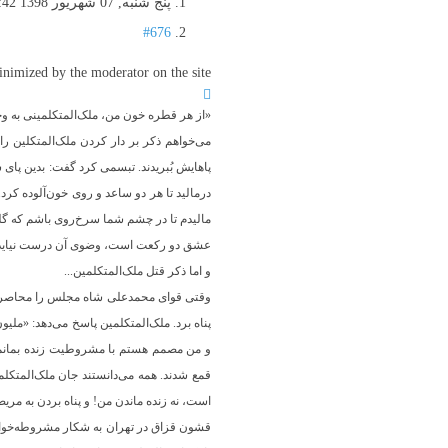
پنج شنبه, 07 شهریور 1398 16:42
#676
imized by the moderator on the site
«از هر قطره خون من، ملک‌المتکلمینی به وج
می‌خواهم ذکر بر دار کردن ملک‌المتکلین را 
پاهایش بُبریدند. تبسمی کرد گفت: بدین پای 
درمالید تا هر دو ساعد و روی خون‌آلوده کر
مالیدم تا در چشم شما سرخ‌روی باشم که گل
عشق دو رکعت است، وضوی آن درست نیاید ال
و اما ذکر قتل ملک‌المتکلمین...
وقتی قوای محمدعلی شاه مجلس را محاصره کر
پناه برد. ملک‌المتکلمین پاسخ می‌دهد: «ملیو
و من مصمم هستم با مشروطیت زنده بمانم 
قمع شدند. همه می‌دانستند جان ملک‌المتکل
است، نه زنده ماندن من! و پناه بردن به مریض
قشون قزاق در تهران به شکار مشروطه‌خواهان 