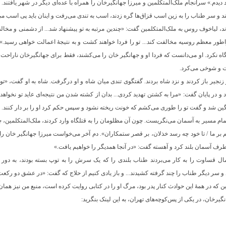
 دیدم.» سرانجام ملک‌المتکلمین و میرزا جهانگیرخان را همراه با عده‌ای دیگر در شهر یافتند. 
ند و سر طناب را به زین اسب قزاق‌ها گره زدند، اسب به تندی می‌رفت و اینان باید پی اسب می‌
ند، لیاخوف روس به ملک‌المتکلمین گفت: «چندین مرتبه به تو پیشنهاد شد... از دشمنی و مخ
طور معظم روسیه مخالفت کند... تو را فردا خواهند کشت و به نتیجۀ اعمالت خواهی رسید.» 
 و شوخی می‌کرد.
زنجیر باز کردند و نزد شاه بردند. گفتگوی تندی میان شاه و او درگرفت. شاه به او گفت، «ت
 و در پایان گفت: «مرا به کشتن تهدید کردی... بدان از کشته شدن من نتیجه‌ای عاید تو نخواه
مگین شد و گفت تو را طوری می‌کشم که خونت ریخته نشود و سپس حکم کرد او را بر دار کنند.
تمام مسیر به آسمان می‌نگریست. چون آن مظلومان را به قتلگاه وارد کردند، ملک‌المتکلمین، چنان
م بر ما / تا خود چه رسد خذلان، بر قصر ستمکاران». دم آخر می‌خواست میرزا جهانگیر خان ر
طرف آسمان بلند کرد و آهسته گفت: «در آنجا همدیگر را خواهیم یافت.»
مال قساوت را به کار می‌بردند طناب بلندی را که یک سرش را به توپ بسته بودند، به دور
 سر دیگر طناب را چند گرفته کشیدند... و باز یادی کنیم از حلاج که گفت: «در عشق دو رکعت
 که در همۀ این حوادث کنار پدر بود، مرگ او را در کتابی روایت کرده است، منبع من نیز هما
یرخان، در یکی از پس‌کوچه‌های تهران، به این لینک بنگرید: