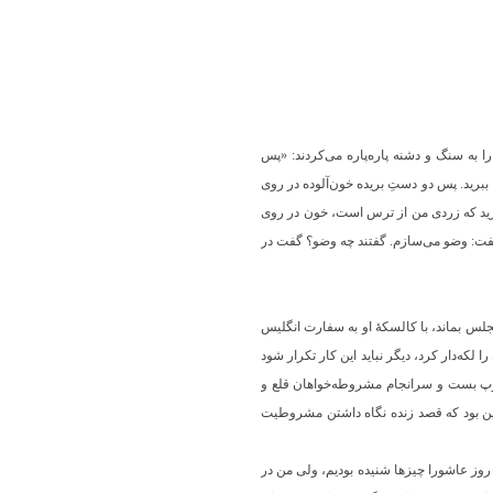
را به سنگ و دشنه پاره‌پاره می‌کردند: «پس
ببرید. پس دو دستِ بریده خون‌آلوده در روی
دارید که زردی من از ترس است، خون در روی
گفت: وضو می‌سازم. گفتند چه وضو؟ گفت در
لس بماند، با کالسکۀ او به سفارت انگلیس
لکه‌دار کرد، دیگر نباید این کار تکرار شود
وپ بست و سرانجام مشروطه‌خواهان قلع و
این بود که قصد زنده نگاه داشتن مشروطیت
 روز عاشورا چیزها شنیده بودیم، ولی من در