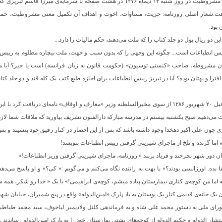
نخستین شماره چهارده ماه پس از استقرار مشروطیت در روز شنبه ۱۴ دیماه ۱۲۷۶ در هشت صفحه ب
فت.شعار اصلی روزنامه: حریت، مساوات، اخوت و اهداف آن تکمیل معنی مشروطیت، حم
بود.
ین دو ریال پول دو جلد کتاب را که ملت می‌دهند، حکم مالیات را دارد...
یس انطباعات است... چگونه این وجهی را که بدون سبب و جهت، ملت بیچاره مظلوم به رییس انطب
ران مشروطه، صاحب «کنستی توسیون» (حکومت قانون به زبان فرانسه) است یا خیر؟ آیا 
 افترا و بهتان بوده؟ آیا در تبریز رییس انطباعات برای اجازه طبع کتب یک کله قند و دو جلد کتا
و لابد که وقتی میرزا جهانگیرخان صوراسرافیل ۲۰ شهریور ۱۲۸۶ از سوی مخبرالسلطنه وزیر «معارف و اوقاف» نا
 می‌دهیم صبح یکشنبه بیستم در مدرسه مبارکه دارالفنون تشریف بیاورید که ملاقات شما لاز
 چون علی اکبر دهخدا وجود داشته باشد که پس از این احضار در کنار رفیق خود بنشیند و
ه اما گزنده و تلخ از ماجرای شیرینی گرفتن رییس انطباعات بنویسد!
 دور شهر بچرخند و فریاد بزنند « روزنامه، ماجرای شیرینی گرفتن وزیر انطباعات!»
 بده. اورژانسی بودند؟» با بهت به راننده نگاه می‌کنم و می‌گویم :« کی؟» و او پاسخ می‌د
ه اما من کوچه‌ی کناری بیمارستان پیاده میشم، کوچه‌ی ابراهیمی!» با یک « خدا رو شکر، همه س
یدن یک خانه‌ی قدیمی کنار یک بوستان به یاد پارک «امین‌الدوله» واقع در پیچ شمیران، خیابان ش
ی ملی به دستور محمد علی شاه و به فرماندهی کلنل ولادیمیر لیاخوف، سید محمد طباطبایی،
شار الدوله و حکیم الدوله از کوچه‌های پشتی بهارستان خود را به پارک امین‌الدوله رساندند و ب